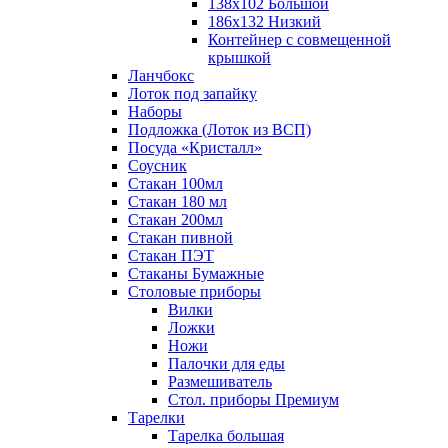
138х102 Большой
186х132 Низкий
Контейнер с совмещенной
крышкой
Ланчбокс
Лоток под запайку
Наборы
Подложка (Лоток из ВСП)
Посуда «Кристалл»
Соусник
Стакан 100мл
Стакан 180 мл
Стакан 200мл
Стакан пивной
Стакан ПЭТ
Стаканы Бумажные
Столовые приборы
Вилки
Ложки
Ножи
Палочки для еды
Размешиватель
Стол. приборы Премиум
Тарелки
Тарелка большая