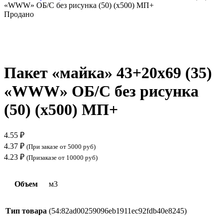
«WWW» ОБ/С без рисунка (50) (х500) МП+
Продано
Нажмите, чтобы увеличить
Пакет «майка» 43+20х69 (35)
«WWW» ОБ/С без рисунка
(50) (х500) МП+
4.55
₽
4.37
₽
(При заказе от 5000 руб)
4.23
₽
(Призаказе от 10000 руб)
Объем
м3
Тип товара
(54:82ad00259096eb1911ec92fdb40e8245)