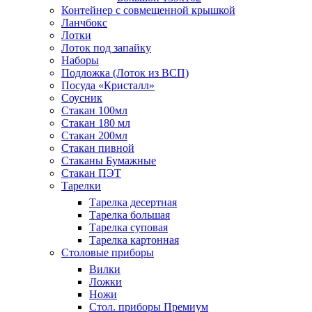
Контейнер с совмещенной крышкой
Ланчбокс
Лотки
Лоток под запайку
Наборы
Подложка (Лоток из ВСП)
Посуда «Кристалл»
Соусник
Стакан 100мл
Стакан 180 мл
Стакан 200мл
Стакан пивной
Стаканы Бумажные
Стакан ПЭТ
Тарелки
Тарелка десертная
Тарелка большая
Тарелка суповая
Тарелка картонная
Столовые приборы
Вилки
Ложки
Ножи
Стол. приборы Премиум