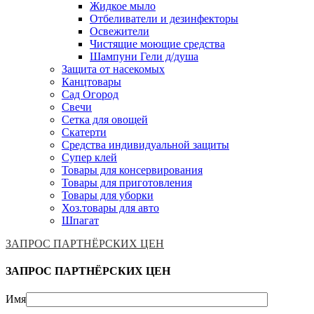
Жидкое мыло
Отбеливатели и дезинфекторы
Освежители
Чистящие моющие средства
Шампуни Гели д/душа
Защита от насекомых
Канцтовары
Сад Огород
Свечи
Сетка для овощей
Скатерти
Средства индивидуальной защиты
Супер клей
Товары для консервирования
Товары для приготовления
Товары для уборки
Хоз.товары для авто
Шпагат
ЗАПРОС ПАРТНЁРСКИХ ЦЕН
ЗАПРОС ПАРТНЁРСКИХ ЦЕН
Имя