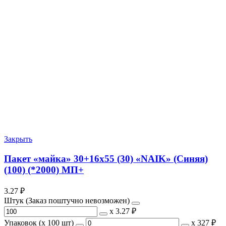
Закрыть
Пакет «майка» 30+16х55 (30) «NAIK» (Синяя)
(100) (*2000) МП+
3.27
₽
Штук (Заказ поштучно невозможен)
х
3.27 ₽
Упаковок (x 100 шт)
х
327 ₽