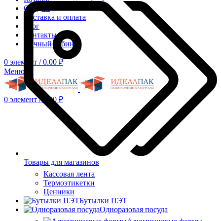
Скидки
Доставка и оплата
Блог
Контакты
Личный кабинет
0
элемент
/
0.00
₽
Меню
0
элемент
/
0.00
₽
Товары для магазинов
Кассовая лента
Термоэтикетки
Ценники
Бутылки ПЭТ
Одноразовая посуда