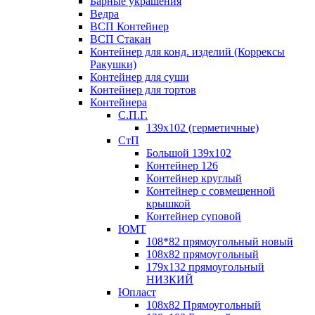
Барные украшения
Ведра
ВСП Контейнер
ВСП Стакан
Контейнер для конд. изделий (Коррексы
Ракушки)
Контейнер для суши
Контейнер для тортов
Контейнера
С.П.Г.
139х102 (герметичные)
СтП
Большой 139х102
Контейнер 126
Контейнер круглый
Контейнер с совмещенной
крышкой
Контейнер суповой
ЮМТ
108*82 прямоугольный новый
108х82 прямоугольный
179х132 прямоугольный
НИЗКИЙ
Юпласт
108х82 Прямоугольный