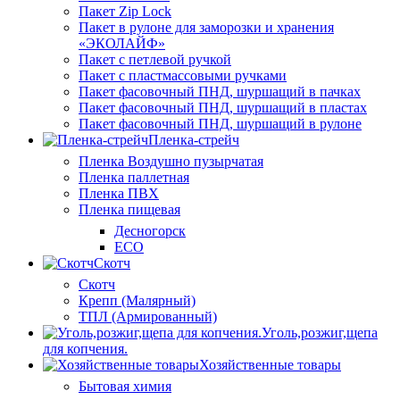
Пакет Zip Lock
Пакет в рулоне для заморозки и хранения
«ЭКОЛАЙФ»
Пакет с петлевой ручкой
Пакет с пластмассовыми ручками
Пакет фасовочный ПНД, шуршащий в пачках
Пакет фасовочный ПНД, шуршащий в пластах
Пакет фасовочный ПНД, шуршащий в рулоне
Пленка-стрейч
Пленка Воздушно пузырчатая
Пленка паллетная
Пленка ПВХ
Пленка пищевая
Десногорск
ECO
Скотч
Скотч
Крепп (Малярный)
ТПЛ (Армированный)
Уголь,розжиг,щепа
для копчения.
Хозяйственные товары
Бытовая химия