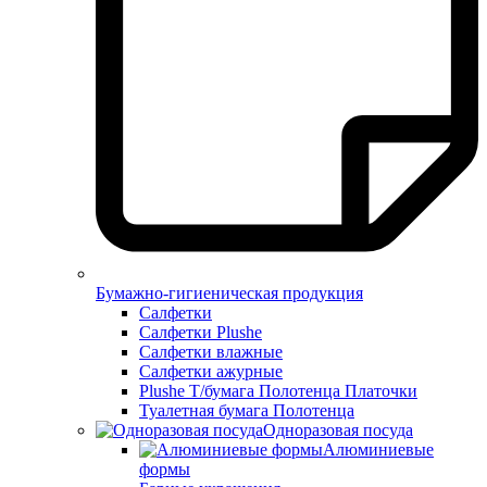
Бумажно-гигиеническая продукция
Салфетки
Салфетки Plushe
Салфетки влажные
Салфетки ажурные
Plushe Т/бумага Полотенца Платочки
Туалетная бумага Полотенца
Одноразовая посуда
Алюминиевые
формы