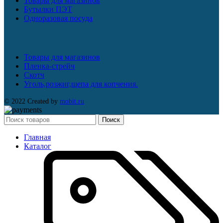
Товары для магазинов
Бутылки ПЭТ
Одноразовая посуда
Товары для магазинов
Пленка-стрейч
Скотч
Уголь,розжиг,щепа для копчения.
© 2022 Created by
mobit.ru
Поиск
Главная
Каталог