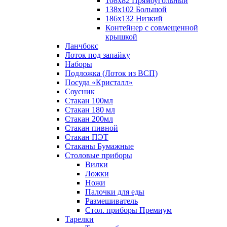
108х82 Прямоугольный
138х102 Большой
186х132 Низкий
Контейнер с совмещенной
крышкой
Ланчбокс
Лоток под запайку
Наборы
Подложка (Лоток из ВСП)
Посуда «Кристалл»
Соусник
Стакан 100мл
Стакан 180 мл
Стакан 200мл
Стакан пивной
Стакан ПЭТ
Стаканы Бумажные
Столовые приборы
Вилки
Ложки
Ножи
Палочки для еды
Размешиватель
Стол. приборы Премиум
Тарелки