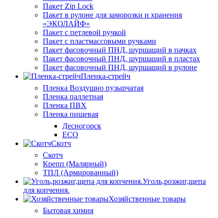
Пакет Zip Lock
Пакет в рулоне для заморозки и хранения
«ЭКОЛАЙФ»
Пакет с петлевой ручкой
Пакет с пластмассовыми ручками
Пакет фасовочный ПНД, шуршащий в пачках
Пакет фасовочный ПНД, шуршащий в пластах
Пакет фасовочный ПНД, шуршащий в рулоне
Пленка-стрейч
Пленка Воздушно пузырчатая
Пленка паллетная
Пленка ПВХ
Пленка пищевая
Десногорск
ECO
Скотч
Скотч
Крепп (Малярный)
ТПЛ (Армированный)
Уголь,розжиг,щепа
для копчения.
Хозяйственные товары
Бытовая химия