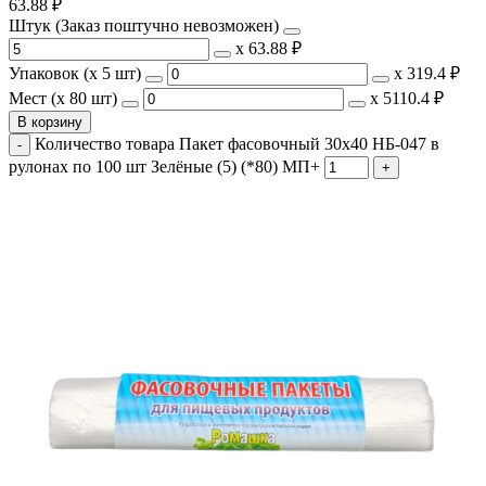
63.88
₽
Штук (Заказ поштучно невозможен)
х
63.88 ₽
Упаковок (x 5 шт)
х
319.4 ₽
Мест (x 80 шт)
х
5110.4 ₽
В корзину
Количество товара Пакет фасовочный 30x40 НБ-047 в
рулонах по 100 шт Зелёные (5) (*80) МП+