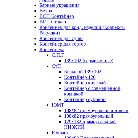
Барные украшения
Ведра
ВСП Контейнер
ВСП Стакан
Контейнер для конд. изделий (Коррексы
Ракушки)
Контейнер для суши
Контейнер для тортов
Контейнера
С.П.Г.
139х102 (герметичные)
СтП
Большой 139х102
Контейнер 126
Контейнер круглый
Контейнер с совмещенной
крышкой
Контейнер суповой
ЮМТ
108*82 прямоугольный новый
108х82 прямоугольный
179х132 прямоугольный
НИЗКИЙ
Юпласт