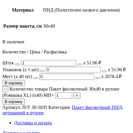
Материал
ПНД (Полиэтилен низкого давления)
Размер пакета, см
30х40
В наличии
Количество / Цена / Расфасовка
Штук
х
51.96 ₽
Упаковок (x 1 шт)
х
51.96 ₽
Мест (x 40 шт)
х
2078.4 ₽
В корзину
Количество товара Пакет фасовочный 30x40 в рулоне
(Ромашка XL) (х40) МП+
В корзину
Артикул:
П/У 30-50/П
Категория:
Пакет фасовочный ПНД,
шуршащий в рулоне
Доставка и оплата
Доставка и оплата