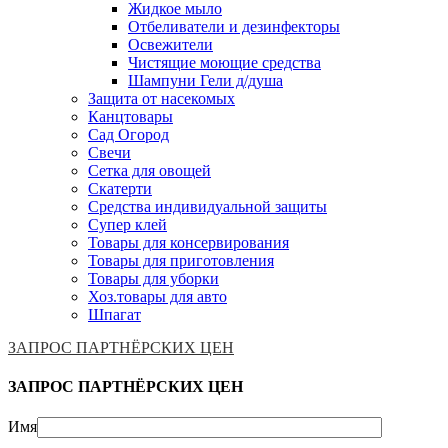
Жидкое мыло
Отбеливатели и дезинфекторы
Освежители
Чистящие моющие средства
Шампуни Гели д/душа
Защита от насекомых
Канцтовары
Сад Огород
Свечи
Сетка для овощей
Скатерти
Средства индивидуальной защиты
Супер клей
Товары для консервирования
Товары для приготовления
Товары для уборки
Хоз.товары для авто
Шпагат
ЗАПРОС ПАРТНЁРСКИХ ЦЕН
ЗАПРОС ПАРТНЁРСКИХ ЦЕН
Имя