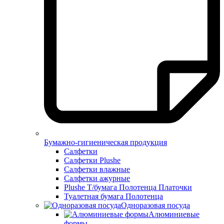
Бумажно-гигиеническая продукция
Салфетки
Салфетки Plushe
Салфетки влажные
Салфетки ажурные
Plushe Т/бумага Полотенца Платочки
Туалетная бумага Полотенца
Одноразовая посуда
Алюминиевые
формы