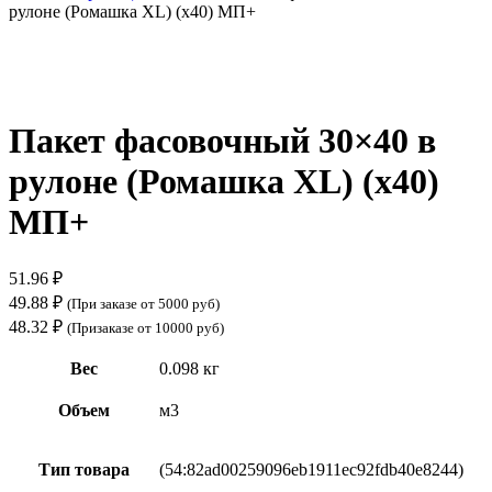
рулоне (Ромашка XL) (х40) МП+
Нажмите, чтобы увеличить
Пакет фасовочный 30×40 в
рулоне (Ромашка XL) (х40)
МП+
51.96
₽
49.88
₽
(При заказе от 5000 руб)
48.32
₽
(Призаказе от 10000 руб)
Вес
0.098 кг
Объем
м3
Тип товара
(54:82ad00259096eb1911ec92fdb40e8244)