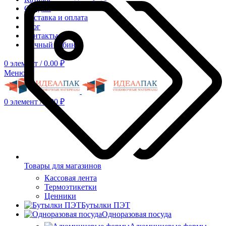
Скидки
Доставка и оплата
Блог
Контакты
Личный кабинет
0
элемент
/
0.00
₽
Меню
0
элемент
/
0.00
₽
Товары для магазинов
Кассовая лента
Термоэтикетки
Ценники
Бутылки ПЭТ
Одноразовая посуда