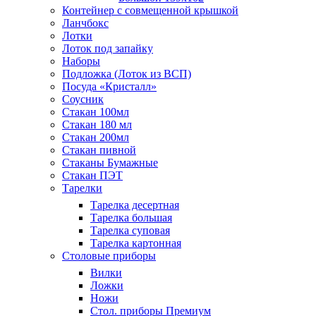
Контейнер с совмещенной крышкой
Ланчбокс
Лотки
Лоток под запайку
Наборы
Подложка (Лоток из ВСП)
Посуда «Кристалл»
Соусник
Стакан 100мл
Стакан 180 мл
Стакан 200мл
Стакан пивной
Стаканы Бумажные
Стакан ПЭТ
Тарелки
Тарелка десертная
Тарелка большая
Тарелка суповая
Тарелка картонная
Столовые приборы
Вилки
Ложки
Ножи
Стол. приборы Премиум