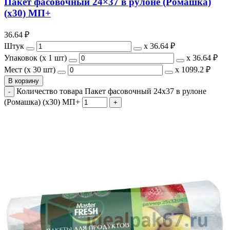
Пакет фасовочный 24×37 в рулоне (Ромашка)
(х30) МП+
36.64
₽
Штук
х
36.64 ₽
Упаковок (x 1 шт)
х
36.64 ₽
Мест (x 30 шт)
х
1099.2 ₽
В корзину
Количество товара Пакет фасовочный 24x37 в рулоне
(Ромашка) (х30) МП+