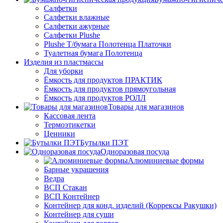
Салфетки
Салфетки влажные
Салфетки ажурные
Салфетки Plushe
Plushe Т/бумага Полотенца Платочки
Туалетная бумага Полотенца
Изделия из пластмассы
Для уборки
Ёмкость для продуктов ПРАКТИК
Ёмкость для продуктов прямоугольная
Ёмкость для продуктов РОЛЛ
Товары для магазинов
Кассовая лента
Термоэтикетки
Ценники
Бутылки ПЭТ
Одноразовая посуда
Алюминиевые формы
Барные украшения
Ведра
ВСП Стакан
ВСП Контейнер
Контейнер для конд. изделий (Коррексы Ракушки)
Контейнер для суши