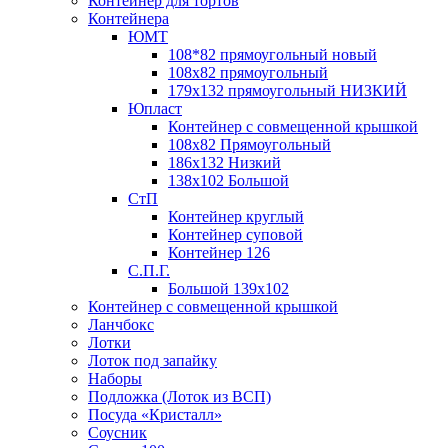
Контейнер для тортов
Контейнера
ЮМТ
108*82 прямоугольный новый
108х82 прямоугольный
179х132 прямоугольный НИЗКИЙ
Юпласт
Контейнер с совмещенной крышкой
108х82 Прямоугольный
186х132 Низкий
138х102 Большой
СтП
Контейнер круглый
Контейнер суповой
Контейнер 126
С.П.Г.
Большой 139х102
Контейнер с совмещенной крышкой
Ланчбокс
Лотки
Лоток под запайку
Наборы
Подложка (Лоток из ВСП)
Посуда «Кристалл»
Соусник