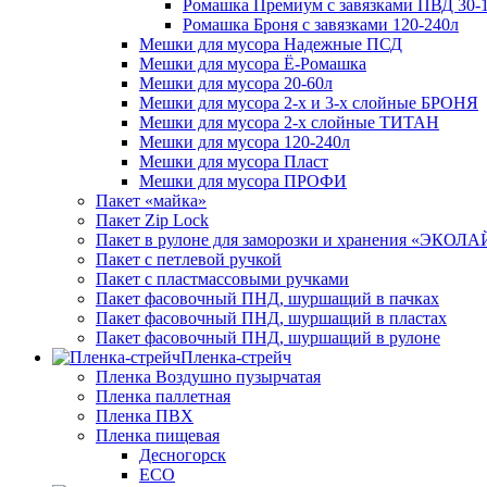
Ромашка Премиум с завязками ПВД 30-
Ромашка Броня с завязками 120-240л
Мешки для мусора Надежные ПСД
Мешки для мусора Ё-Ромашка
Мешки для мусора 20-60л
Мешки для мусора 2-х и 3-х слойные БРОНЯ
Мешки для мусора 2-х слойные ТИТАН
Мешки для мусора 120-240л
Мешки для мусора Пласт
Мешки для мусора ПРОФИ
Пакет «майка»
Пакет Zip Lock
Пакет в рулоне для заморозки и хранения «ЭКОЛ
Пакет с петлевой ручкой
Пакет с пластмассовыми ручками
Пакет фасовочный ПНД, шуршащий в пачках
Пакет фасовочный ПНД, шуршащий в пластах
Пакет фасовочный ПНД, шуршащий в рулоне
Пленка-стрейч
Пленка Воздушно пузырчатая
Пленка паллетная
Пленка ПВХ
Пленка пищевая
Десногорск
ECO