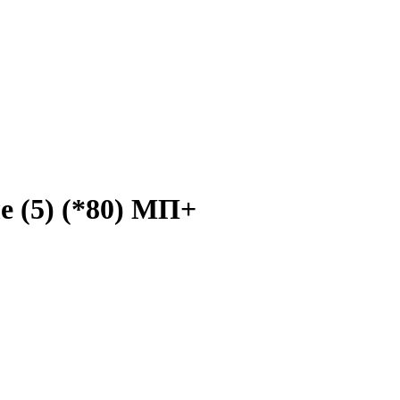
е (5) (*80) МП+