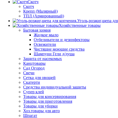
Скотч
Скотч
Крепп (Малярный)
ТПЛ (Армированный)
Уголь,розжиг,щепа дл
Хозяйственные товары
Бытовая химия
Жидкое мыло
Отбеливатели и дезинфекторы
Освежители
Чистящие моющие средства
Шампуни Гели д/душа
Защита от насекомых
Канцтовары
Сад Огород
Свечи
Сетка для овощей
Скатерти
Средства индивидуальной защиты
Супер клей
Товары для консервирования
Товары для приготовления
Товары для уборки
Хоз.товары для авто
Шпагат