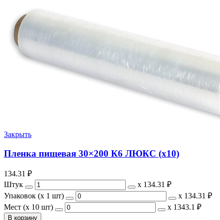
Закрыть
Пленка пищевая 30×200 К6 ЛЮКС (х10)
134.31
₽
Штук
х
134.31 ₽
Упаковок (x 1 шт)
х
134.31 ₽
Мест (x 10 шт)
х
1343.1 ₽
В корзину