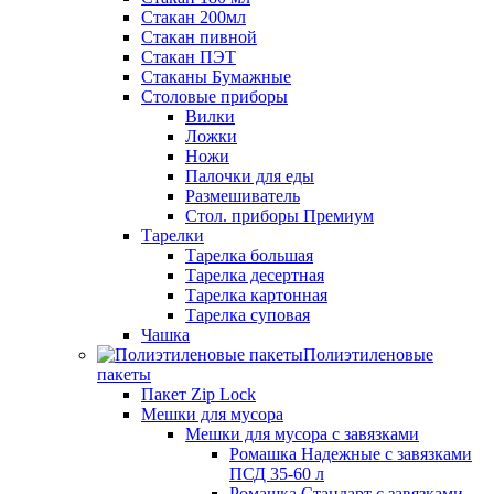
Стакан 200мл
Стакан пивной
Стакан ПЭТ
Стаканы Бумажные
Столовые приборы
Вилки
Ложки
Ножи
Палочки для еды
Размешиватель
Стол. приборы Премиум
Тарелки
Тарелка большая
Тарелка десертная
Тарелка картонная
Тарелка суповая
Чашка
Полиэтиленовые
пакеты
Пакет Zip Lock
Мешки для мусора
Мешки для мусора с завязками
Ромашка Надежные с завязками
ПСД 35-60 л
Ромашка Стандарт с завязками