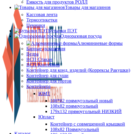
Ёмкость для продуктов РОЛЛ
Товары для магазинов
Кассовая лента
Термоэтикетки
Ценники
Бутылки ПЭТ
Одноразовая посуда
Алюминиевые формы
Барные украшения
Ведра
ВСП Стакан
ВСП Контейнер
Контейнер для конд. изделий (Коррексы Ракушки)
Контейнер для суши
Контейнер для тортов
Контейнера
ЮМТ
108*82 прямоугольный новый
108х82 прямоугольный
179х132 прямоугольный НИЗКИЙ
Юпласт
Контейнер с совмещенной крышкой
108х82 Прямоугольный
Каталог