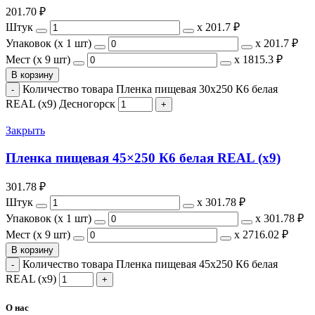
201.70
₽
Штук
х
201.7 ₽
Упаковок (x 1 шт)
х
201.7 ₽
Мест (x 9 шт)
х
1815.3 ₽
В корзину
Количество товара Пленка пищевая 30x250 К6 белая
REAL (х9) Десногорск
Закрыть
Пленка пищевая 45×250 К6 белая REAL (х9)
301.78
₽
Штук
х
301.78 ₽
Упаковок (x 1 шт)
х
301.78 ₽
Мест (x 9 шт)
х
2716.02 ₽
В корзину
Количество товара Пленка пищевая 45x250 К6 белая
REAL (х9)
О нас