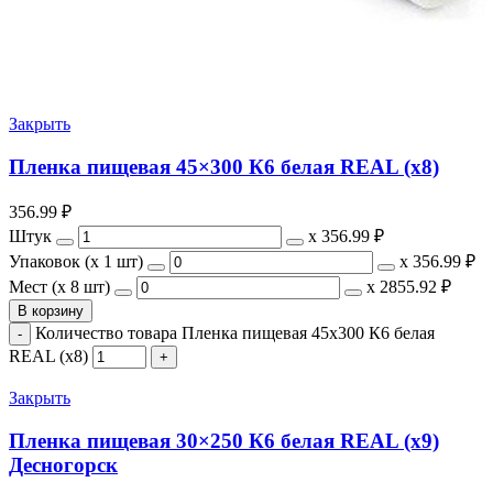
Закрыть
Пленка пищевая 45×300 К6 белая REAL (х8)
356.99
₽
Штук
х
356.99 ₽
Упаковок (x 1 шт)
х
356.99 ₽
Мест (x 8 шт)
х
2855.92 ₽
В корзину
Количество товара Пленка пищевая 45x300 К6 белая
REAL (х8)
Закрыть
Пленка пищевая 30×250 К6 белая REAL (х9)
Десногорск