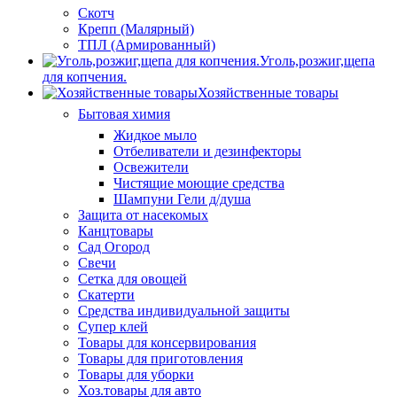
Скотч
Крепп (Малярный)
ТПЛ (Армированный)
Уголь,розжиг,щепа
для копчения.
Хозяйственные товары
Бытовая химия
Жидкое мыло
Отбеливатели и дезинфекторы
Освежители
Чистящие моющие средства
Шампуни Гели д/душа
Защита от насекомых
Канцтовары
Сад Огород
Свечи
Сетка для овощей
Скатерти
Средства индивидуальной защиты
Супер клей
Товары для консервирования
Товары для приготовления
Товары для уборки
Хоз.товары для авто