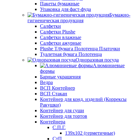
Пакеты бумажные
Упаковка для фаст-фуда
Бумажно-
гигиеническая продукция
Салфетки
Салфетки Plushe
Салфетки влажные
Салфетки ажурные
Plushe Т/бумага Полотенца Платочки
Туалетная бумага Полотенца
Одноразовая посуда
Алюминиевые
формы
Барные украшения
Ведра
ВСП Контейнер
ВСП Стакан
Контейнер для конд. изделий (Коррексы
Ракушки)
Контейнер для суши
Контейнер для тортов
Контейнера
С.П.Г.
139х102 (герметичные)
СтП