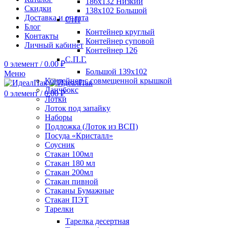
186х132 Низкий
Скидки
138х102 Большой
Доставка и оплата
СтП
Блог
Контейнер круглый
Контакты
Контейнер суповой
Личный кабинет
Контейнер 126
С.П.Г.
0
элемент
/
0.00
₽
Большой 139х102
Меню
Контейнер с совмещенной крышкой
Ланчбокс
0
элемент
/
0.00
₽
Лотки
Лоток под запайку
Наборы
Подложка (Лоток из ВСП)
Посуда «Кристалл»
Соусник
Стакан 100мл
Стакан 180 мл
Стакан 200мл
Стакан пивной
Стаканы Бумажные
Стакан ПЭТ
Тарелки
Тарелка десертная