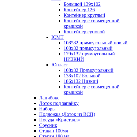
Большой 139х102
Контейнер 126
Контейнер круглый
Контейнер с совмещенной
крышкой
Контейнер суповой
ЮМТ
108*82 прямоугольный новый
108х82 прямоугольный
179х132 прямоугольный
НИЗКИЙ
Юпласт
108х82 Прямоугольный
138х102 Большой
186х132 Низкий
Контейнер с совмещенной
крышкой
Ланчбокс
Лоток под запайку
Наборы
Подложка (Лоток из ВСП)
Посуда «Кристалл»
Соусник
Стакан 100мл
Стакан 180 мл