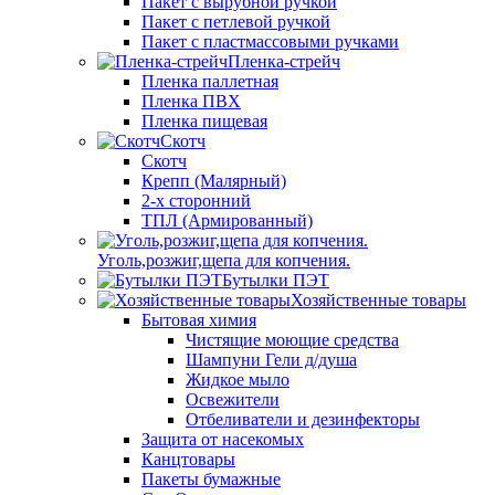
Пакет с вырубной ручкой
Пакет с петлевой ручкой
Пакет с пластмассовыми ручками
Пленка-стрейч
Пленка паллетная
Пленка ПВХ
Пленка пищевая
Скотч
Скотч
Крепп (Малярный)
2-х сторонний
ТПЛ (Армированный)
Уголь,розжиг,щепа для копчения.
Бутылки ПЭТ
Хозяйственные товары
Бытовая химия
Чистящие моющие средства
Шампуни Гели д/душа
Жидкое мыло
Освежители
Отбеливатели и дезинфекторы
Защита от насекомых
Канцтовары
Пакеты бумажные