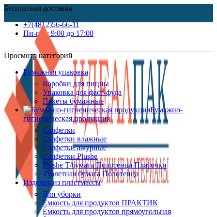
Бесплатная доставка
+7(4812)56-66-11
Пн-пт c 9:00 до 17:00
Просмотр категорий
Бумажная упаковка
Коробки для пиццы
Упаковка для фаст-фуда
Пакеты бумажные
Бумажно-
гигиеническая продукция
Салфетки
Салфетки влажные
Салфетки ажурные
Салфетки Plushe
Plushe Т/бумага Полотенца Платочки
Туалетная бумага Полотенца
Изделия из пластмассы
Для уборки
Ёмкость для продуктов ПРАКТИК
Ёмкость для продуктов прямоугольная