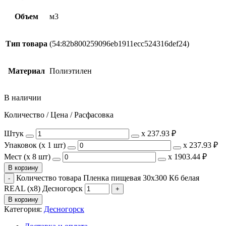
Объем
м3
Тип товара
(54:82b800259096eb1911ecc524316def24)
Материал
Полиэтилен
В наличии
Количество / Цена / Расфасовка
Штук
х
237.93 ₽
Упаковок (x 1 шт)
х
237.93 ₽
Мест (x 8 шт)
х
1903.44 ₽
В корзину
Количество товара Пленка пищевая 30x300 К6 белая
REAL (х8) Десногорск
В корзину
Категория:
Десногорск