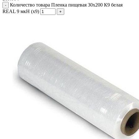
Количество товара Пленка пищевая 30x200 К9 белая
REAL 9 мкН (х9)