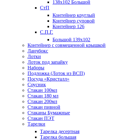
138х102 Большой
СтП
Контейнер круглый
Контейнер суповой
Контейнер 126
С.П.Г.
Большой 139х102
Контейнер с совмещенной крышкой
Ланчбокс
Лотки
Лоток под запайку
Наборы
Подложка (Лоток из ВСП)
Посуда «Кристалл»
Соусник
Стакан 100мл
Стакан 180 мл
Стакан 200мл
Стакан пивной
Стаканы Бумажные
Стакан ПЭТ
Тарелки
Тарелка десертная
Тарелка большая