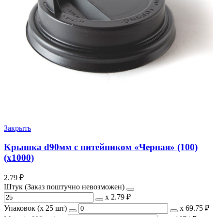
Закрыть
Kрышка d90мм с питейником «Черная» (100)
(х1000)
2.79
₽
Штук (Заказ поштучно невозможен)
х
2.79 ₽
Упаковок (x 25 шт)
х
69.75 ₽