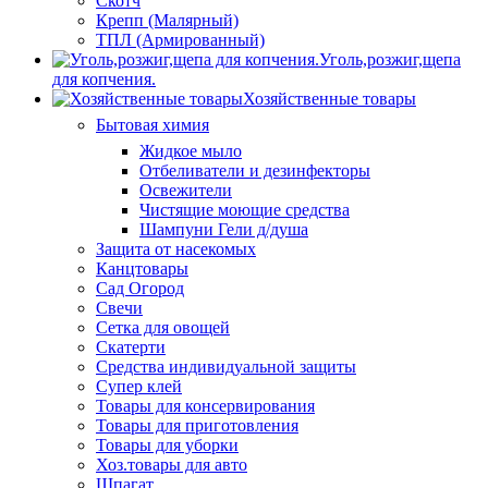
Скотч
Крепп (Малярный)
ТПЛ (Армированный)
Уголь,розжиг,щепа
для копчения.
Хозяйственные товары
Бытовая химия
Жидкое мыло
Отбеливатели и дезинфекторы
Освежители
Чистящие моющие средства
Шампуни Гели д/душа
Защита от насекомых
Канцтовары
Сад Огород
Свечи
Сетка для овощей
Скатерти
Средства индивидуальной защиты
Супер клей
Товары для консервирования
Товары для приготовления
Товары для уборки
Хоз.товары для авто
Шпагат