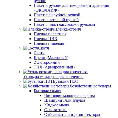
рулоне
Пакет в рулоне для заморозки и хранения
«ЭКОЛАЙФ»
Пакет с вырубной ручкой
Пакет с петлевой ручкой
Пакет с пластмассовыми ручками
Пленка-стрейч
Пленка паллетная
Пленка ПВХ
Пленка пищевая
Скотч
Скотч
Крепп (Малярный)
2-х сторонний
ТПЛ (Армированный)
Уголь,розжиг,щепа для копчения.
Бутылки ПЭТ
Хозяйственные товары
Бытовая химия
Чистящие моющие средства
Шампуни Гели д/душа
Жидкое мыло
Освежители
Отбеливатели и дезинфекторы