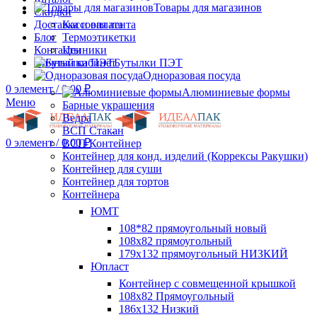
Товары для магазинов
Скидки
Доставка и оплата
Кассовая лента
Блог
Термоэтикетки
Контакты
Ценники
Личный кабинет
Бутылки ПЭТ
Одноразовая посуда
0
элемент
/
0.00
₽
Алюминиевые формы
Меню
Барные украшения
Ведра
ВСП Стакан
0
элемент
/
0.00
₽
ВСП Контейнер
Контейнер для конд. изделий (Коррексы Ракушки)
Контейнер для суши
Контейнер для тортов
Контейнера
ЮМТ
108*82 прямоугольный новый
108х82 прямоугольный
179х132 прямоугольный НИЗКИЙ
Юпласт
Контейнер с совмещенной крышкой
108х82 Прямоугольный
186х132 Низкий