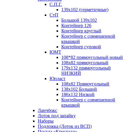
С.П.Г.
139х102 (герметичные)
СтП
Большой 139х102
Контейнер 126
Контейнер круглый
Контейнер с совмещенной
крышкой
Контейнер суповой
ЮМТ
108*82 прямоугольный новый
108х82 прямоугольный
179х132 прямоугольный
НИЗКИЙ
Юпласт
108х82 Прямоугольный
138х102 Большой
186х132 Низкий
Контейнер с совмещенной
крышкой
Ланчбокс
Лоток под запайку
Наборы
Подложка (Лоток из ВСП)
Посуда «Кристалл»