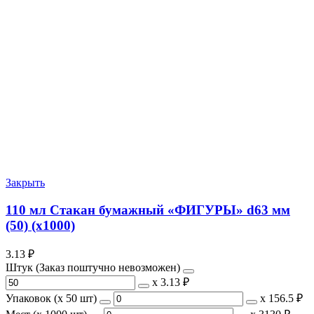
Закрыть
110 мл Стакан бумажный «ФИГУРЫ» d63 мм
(50) (х1000)
3.13
₽
Штук (Заказ поштучно невозможен)
х
3.13 ₽
Упаковок (x 50 шт)
х
156.5 ₽