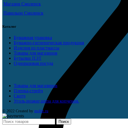
Магазин Смоленск
Павильон Смоленск
Каталог
Бумажная упаковка
Бумажно-гигиеническая продукция
Изделия из пластмассы
Товары для магазинов
Бутылки ПЭТ
Одноразовая посуда
Товары для магазинов
Пленка-стрейч
Скотч
Уголь,розжиг,щепа для копчения.
© 2022 Created by
mobit.ru
Поиск