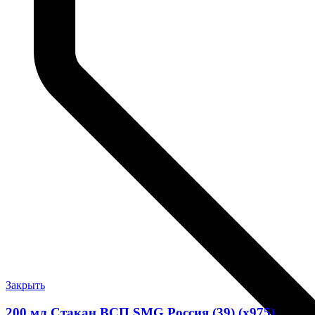
Закрыть
200 мл Стакан ВСП SMG Россия (39) (х975)