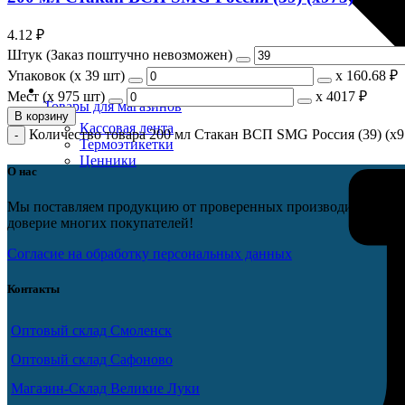
4.12
₽
Штук (Заказ поштучно невозможен)
Упаковок (x 39 шт)
х
160.68 ₽
Мест (x 975 шт)
х
4017 ₽
Товары для магазинов
В корзину
Кассовая лента
Количество товара 200 мл Стакан ВСП SMG Россия (39) (х9
Термоэтикетки
Ценники
О нас
Мы поставляем продукцию от проверенных производителей, не э
доверие многих покупателей!
Согласие на обработку персональных данных
Контакты
Оптовый склад Смоленск
Оптовый склад Сафоново
Магазин-Склад Великие Луки