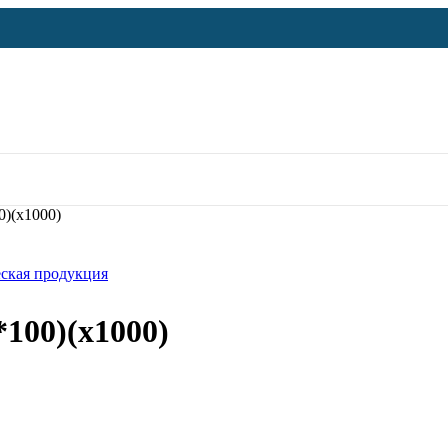
0)(х1000)
ская продукция
*100)(х1000)