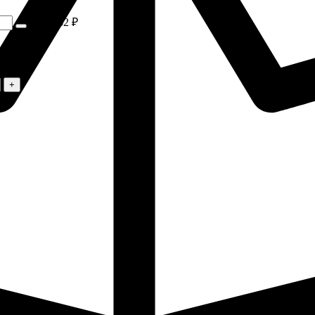
х
518.62 ₽