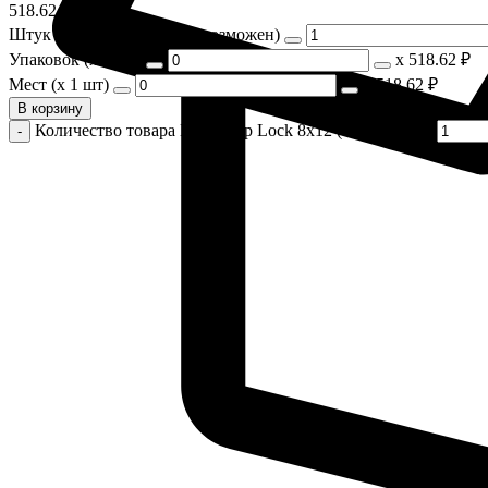
518.62
₽
Штук (Заказ поштучно невозможен)
Упаковок (x 1 шт)
х
518.62 ₽
Мест (x 1 шт)
х
518.62 ₽
В корзину
Количество товара Пакет Zip Lock 8х12 (100) (х1000)