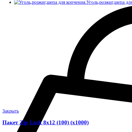
Уголь,розжиг,щепа дл
Закрыть
Пакет Zip Lock 8х12 (100) (х1000)