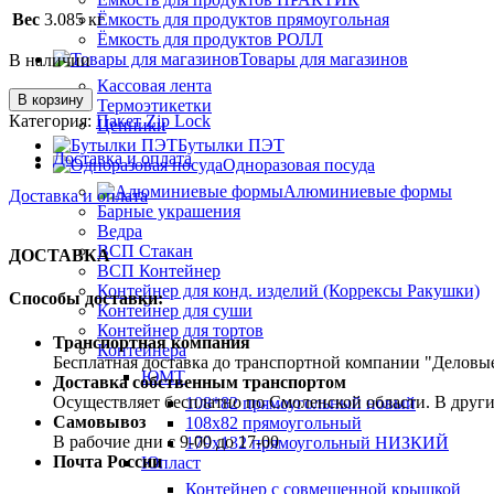
Вес
3.085 кг
Ёмкость для продуктов прямоугольная
Ёмкость для продуктов РОЛЛ
Товары для магазинов
В наличии
Кассовая лента
В корзину
Термоэтикетки
Категория:
Пакет Zip Lock
Ценники
Бутылки ПЭТ
Доставка и оплата
Одноразовая посуда
Алюминиевые формы
Доставка и оплата
Барные украшения
Ведра
ВСП Стакан
ДОСТАВКА
ВСП Контейнер
Контейнер для конд. изделий (Коррексы Ракушки)
Способы доставки:
Контейнер для суши
Контейнер для тортов
Транспортная компания
Контейнера
Бесплатная доставка до транспортной компании "Делов
ЮМТ
Доставка собственным транспортом
Осуществляет бесплатно по Смоленской области. В друг
108*82 прямоугольный новый
Самовывоз
108х82 прямоугольный
В рабочие дни с 9-00 до 17-00
179х132 прямоугольный НИЗКИЙ
Почта России
Юпласт
Контейнер с совмещенной крышкой