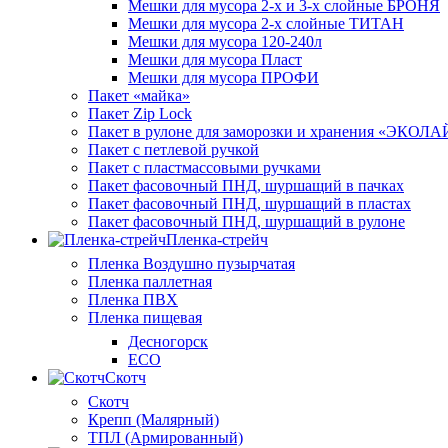
Мешки для мусора 2-х и 3-х слойные БРОНЯ
Мешки для мусора 2-х слойные ТИТАН
Мешки для мусора 120-240л
Мешки для мусора Пласт
Мешки для мусора ПРОФИ
Пакет «майка»
Пакет Zip Lock
Пакет в рулоне для заморозки и хранения «ЭКОЛ
Пакет с петлевой ручкой
Пакет с пластмассовыми ручками
Пакет фасовочный ПНД, шуршащий в пачках
Пакет фасовочный ПНД, шуршащий в пластах
Пакет фасовочный ПНД, шуршащий в рулоне
Пленка-стрейч
Пленка Воздушно пузырчатая
Пленка паллетная
Пленка ПВХ
Пленка пищевая
Десногорск
ECO
Скотч
Скотч
Крепп (Малярный)
ТПЛ (Армированный)