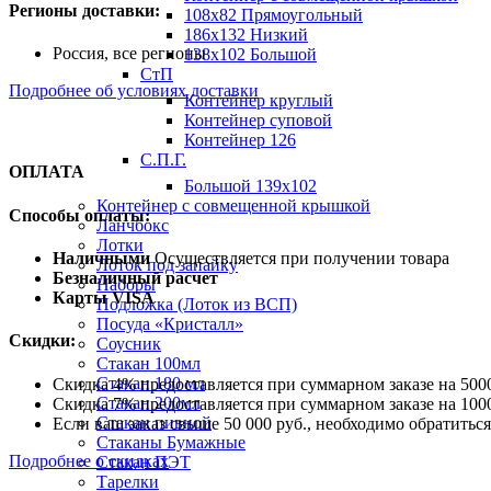
Регионы доставки:
108х82 Прямоугольный
186х132 Низкий
Россия, все регионы
138х102 Большой
СтП
Подробнее об условиях доставки
Контейнер круглый
Контейнер суповой
Контейнер 126
С.П.Г.
ОПЛАТА
Большой 139х102
Контейнер с совмещенной крышкой
Способы оплаты:
Ланчбокс
Лотки
Наличными
Осуществляется при получении товара
Лоток под запайку
Безналичный расчет
Наборы
Карты VISA
Подложка (Лоток из ВСП)
Посуда «Кристалл»
Скидки:
Соусник
Стакан 100мл
Стакан 180 мл
Скидка 4% предоставляется при суммарном заказе на 5000
Стакан 200мл
Скидка 7% предоставляется при суммарном заказе на 1000
Стакан пивной
Если ваш заказ свыше 50 000 руб., необходимо обратить
Стаканы Бумажные
Подробнее о скидках
Стакан ПЭТ
Тарелки