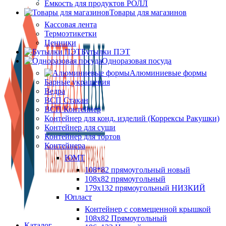
Ёмкость для продуктов РОЛЛ
Товары для магазинов
Кассовая лента
Термоэтикетки
Ценники
Бутылки ПЭТ
Одноразовая посуда
Алюминиевые формы
Барные украшения
Ведра
ВСП Стакан
ВСП Контейнер
Контейнер для конд. изделий (Коррексы Ракушки)
Контейнер для суши
Контейнер для тортов
Контейнера
ЮМТ
108*82 прямоугольный новый
108х82 прямоугольный
179х132 прямоугольный НИЗКИЙ
Юпласт
Контейнер с совмещенной крышкой
108х82 Прямоугольный
Каталог