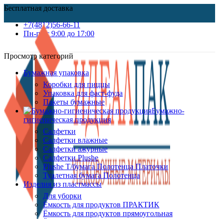
Бесплатная доставка
+7(4812)56-66-11
Пн-пт c 9:00 до 17:00
Просмотр категорий
Бумажная упаковка
Коробки для пиццы
Упаковка для фаст-фуда
Пакеты бумажные
Бумажно-
гигиеническая продукция
Салфетки
Салфетки влажные
Салфетки ажурные
Салфетки Plushe
Plushe Т/бумага Полотенца Платочки
Туалетная бумага Полотенца
Изделия из пластмассы
Для уборки
Ёмкость для продуктов ПРАКТИК
Ёмкость для продуктов прямоугольная