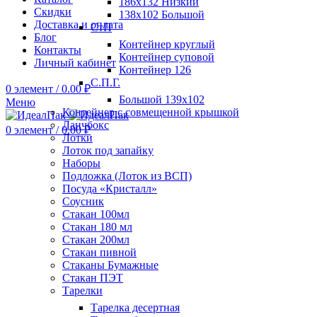
186х132 Низкий
Скидки
138х102 Большой
Доставка и оплата
СтП
Блог
Контейнер круглый
Контакты
Контейнер суповой
Личный кабинет
Контейнер 126
С.П.Г.
0
элемент
/
0.00
₽
Большой 139х102
Меню
Контейнер с совмещенной крышкой
Ланчбокс
0
элемент
/
0.00
₽
Лотки
Лоток под запайку
Наборы
Подложка (Лоток из ВСП)
Посуда «Кристалл»
Соусник
Стакан 100мл
Стакан 180 мл
Стакан 200мл
Стакан пивной
Стаканы Бумажные
Стакан ПЭТ
Тарелки
Тарелка десертная