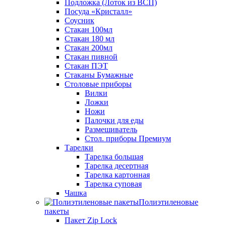
Подложка (Лоток из ВСП)
Посуда «Кристалл»
Соусник
Стакан 100мл
Стакан 180 мл
Стакан 200мл
Стакан пивной
Стакан ПЭТ
Стаканы Бумажные
Столовые приборы
Вилки
Ложки
Ножи
Палочки для еды
Размешиватель
Стол. приборы Премиум
Тарелки
Тарелка большая
Тарелка десертная
Тарелка картонная
Тарелка суповая
Чашка
Полиэтиленовые
пакеты
Пакет Zip Lock