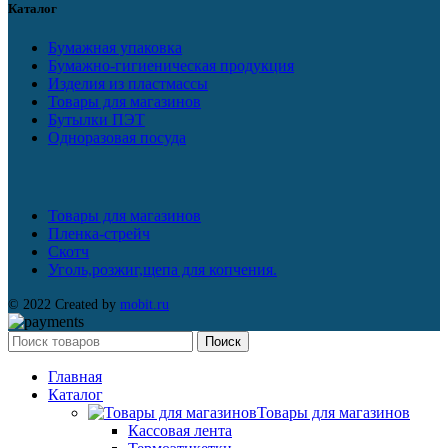
Каталог
Бумажная упаковка
Бумажно-гигиеническая продукция
Изделия из пластмассы
Товары для магазинов
Бутылки ПЭТ
Одноразовая посуда
Товары для магазинов
Пленка-стрейч
Скотч
Уголь,розжиг,щепа для копчения.
© 2022 Created by
mobit.ru
Поиск
Главная
Каталог
Товары для магазинов
Кассовая лента