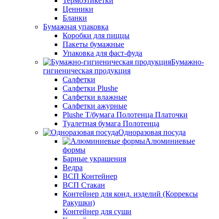
Термоэтикетки
Ценники
Бланки
Бумажная упаковка
Коробки для пиццы
Пакеты бумажные
Упаковка для фаст-фуда
Бумажно-
гигиеническая продукция
Салфетки
Салфетки Plushe
Салфетки влажные
Салфетки ажурные
Plushe Т/бумага Полотенца Платочки
Туалетная бумага Полотенца
Одноразовая посуда
Алюминиевые
формы
Барные украшения
Ведра
ВСП Контейнер
ВСП Стакан
Контейнер для конд. изделий (Коррексы
Ракушки)
Контейнер для суши