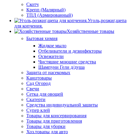
Скотч
Крепп (Малярный)
ТПЛ (Армированный)
Уголь,розжиг,щепа
для копчения.
Хозяйственные товары
Бытовая химия
Жидкое мыло
Отбеливатели и дезинфекторы
Освежители
Чистящие моющие средства
Шампуни Гели д/душа
Защита от насекомых
Канцтовары
Сад Огород
Свечи
Сетка для овощей
Скатерти
Средства индивидуальной защиты
Супер клей
Товары для консервирования
Товары для приготовления
Товары для уборки
Хоз.товары для авто