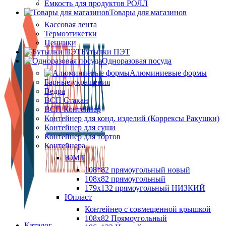
Ёмкость для продуктов РОЛЛ
Товары для магазинов
Кассовая лента
Термоэтикетки
Ценники
Бутылки ПЭТ
Одноразовая посуда
Алюминиевые формы
Барные украшения
Ведра
ВСП Стакан
ВСП Контейнер
Контейнер для конд. изделий (Коррексы Ракушки)
Контейнер для суши
Контейнер для тортов
Контейнера
ЮМТ
108*82 прямоугольный новый
108х82 прямоугольный
179х132 прямоугольный НИЗКИЙ
Юпласт
Контейнер с совмещенной крышкой
108х82 Прямоугольный
Каталог