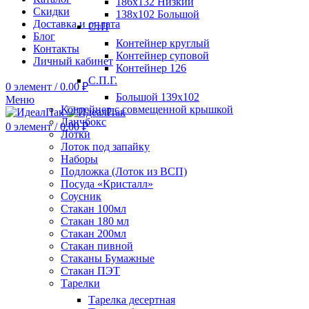
186х132 Низкий
Скидки
138х102 Большой
Доставка и оплата
СтП
Блог
Контейнер круглый
Контакты
Контейнер суповой
Личный кабинет
Контейнер 126
С.П.Г.
0
элемент
/
0.00
₽
Большой 139х102
Меню
Контейнер с совмещенной крышкой
Ланчбокс
0
элемент
/
0.00
₽
Лотки
Лоток под запайку
Наборы
Подложка (Лоток из ВСП)
Посуда «Кристалл»
Соусник
Стакан 100мл
Стакан 180 мл
Стакан 200мл
Стакан пивной
Стаканы Бумажные
Стакан ПЭТ
Тарелки
Тарелка десертная