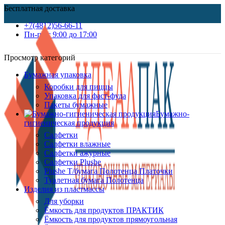
Бесплатная доставка
+7(4812)56-66-11
Пн-пт c 9:00 до 17:00
Просмотр категорий
Бумажная упаковка
Коробки для пиццы
Упаковка для фаст-фуда
Пакеты бумажные
Бумажно-
гигиеническая продукция
Салфетки
Салфетки влажные
Салфетки ажурные
Салфетки Plushe
Plushe Т/бумага Полотенца Платочки
Туалетная бумага Полотенца
Изделия из пластмассы
Для уборки
Ёмкость для продуктов ПРАКТИК
Ёмкость для продуктов прямоугольная