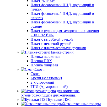
Пакет «майка»
Пакет фасовочный ПНД, шуршащий в
пачках
Пакет фасовочный ПНД, шуршащий в
пластах
Пакет фасовочный ПНД, шуршащий в
рулоне
Пакет в рулоне для заморозки и хранения
«ЭКОЛАЙФ»
Пакет с вырубной ручкой
Пакет с петлевой ручкой
Пакет с пластмассовыми ручками
Пленка-стрейч
Пленка паллетная
Пленка ПВХ
Пленка пищевая
Скотч
Скотч
Крепп (Малярный)
2-х сторонний
ТПЛ (Армированный)
Уголь,розжиг,щепа для копчения.
Бутылки ПЭТ
Хозяйственные товары