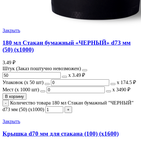
Закрыть
180 мл Стакан бумажный «ЧЕРНЫЙ» d73 мм
(50) (х1000)
3.49
₽
Штук (Заказ поштучно невозможен)
х
3.49 ₽
Упаковок (x 50 шт)
х
174.5 ₽
Мест (x 1000 шт)
х
3490 ₽
В корзину
Количество товара 180 мл Стакан бумажный "ЧЕРНЫЙ"
d73 мм (50) (х1000)
Закрыть
Kрышка d70 мм для стакана (100) (х1600)