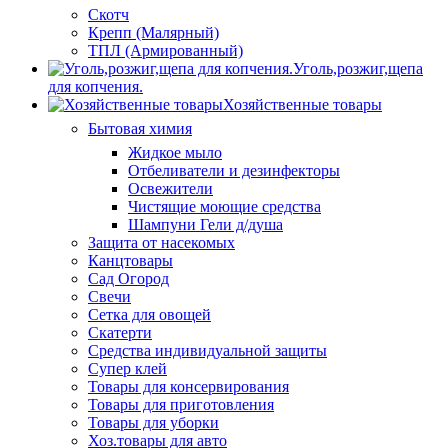
Скотч
Крепп (Малярный)
ТПЛ (Армированный)
Уголь,розжиг,щепа
для копчения.
Хозяйственные товары
Бытовая химия
Жидкое мыло
Отбеливатели и дезинфекторы
Освежители
Чистящие моющие средства
Шампуни Гели д/душа
Защита от насекомых
Канцтовары
Сад Огород
Свечи
Сетка для овощей
Скатерти
Средства индивидуальной защиты
Супер клей
Товары для консервирования
Товары для приготовления
Товары для уборки
Хоз.товары для авто