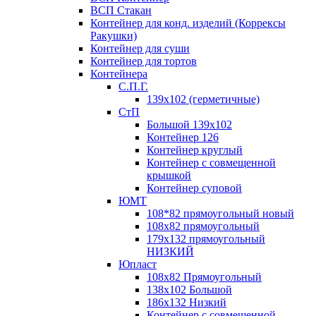
ВСП Стакан
Контейнер для конд. изделий (Коррексы
Ракушки)
Контейнер для суши
Контейнер для тортов
Контейнера
С.П.Г.
139х102 (герметичные)
СтП
Большой 139х102
Контейнер 126
Контейнер круглый
Контейнер с совмещенной
крышкой
Контейнер суповой
ЮМТ
108*82 прямоугольный новый
108х82 прямоугольный
179х132 прямоугольный
НИЗКИЙ
Юпласт
108х82 Прямоугольный
138х102 Большой
186х132 Низкий
Контейнер с совмещенной