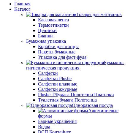
Главная
Каталог
Товары для магазинов
Кассовая лента
Термоэтикетки
Ценники
Бланки
Бумажная упаковка
Коробки для пиццы
Пакеты бумажные
Упаковка для фаст-фуда
Бумажно-
гигиеническая продукция
Салфетки
Салфетки Plushe
Салфетки влажные
Салфетки ажурные
Plushe Т/бумага Полотенца Платочки
Туалетная бумага Полотенца
Одноразовая посуда
Алюминиевые
формы
Барные украшения
Ведра
ВСП Контейнер