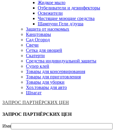
Жидкое мыло
Отбеливатели и дезинфекторы
Освежители
Чистящие моющие средства
Шампуни Гели д/душа
Защита от насекомых
Канцтовары
Сад Огород
Свечи
Сетка для овощей
Скатерти
Средства индивидуальной защиты
Супер клей
Товары для консервирования
Товары для приготовления
Товары для уборки
Хоз.товары для авто
Шпагат
ЗАПРОС ПАРТНЁРСКИХ ЦЕН
ЗАПРОС ПАРТНЁРСКИХ ЦЕН
Имя