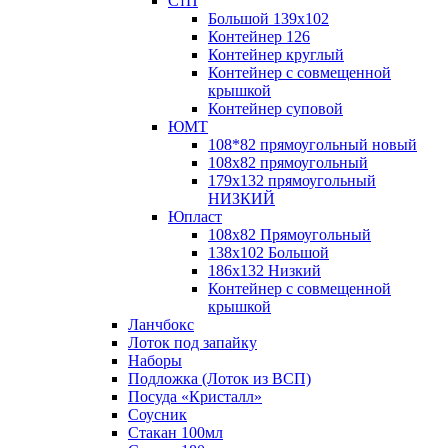
СтП
Большой 139х102
Контейнер 126
Контейнер круглый
Контейнер с совмещенной
крышкой
Контейнер суповой
ЮМТ
108*82 прямоугольный новый
108х82 прямоугольный
179х132 прямоугольный
НИЗКИЙ
Юпласт
108х82 Прямоугольный
138х102 Большой
186х132 Низкий
Контейнер с совмещенной
крышкой
Ланчбокс
Лоток под запайку
Наборы
Подложка (Лоток из ВСП)
Посуда «Кристалл»
Соусник
Стакан 100мл