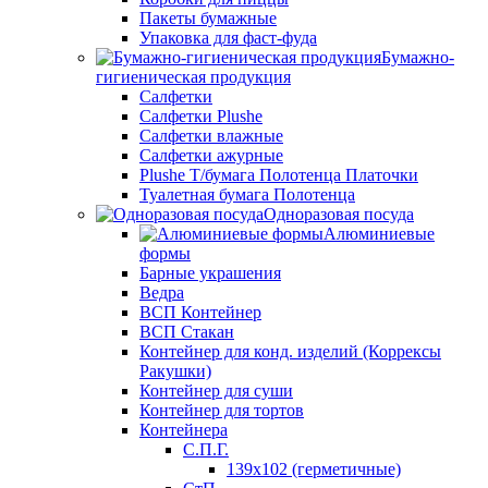
Пакеты бумажные
Упаковка для фаст-фуда
Бумажно-
гигиеническая продукция
Салфетки
Салфетки Plushe
Салфетки влажные
Салфетки ажурные
Plushe Т/бумага Полотенца Платочки
Туалетная бумага Полотенца
Одноразовая посуда
Алюминиевые
формы
Барные украшения
Ведра
ВСП Контейнер
ВСП Стакан
Контейнер для конд. изделий (Коррексы
Ракушки)
Контейнер для суши
Контейнер для тортов
Контейнера
С.П.Г.
139х102 (герметичные)