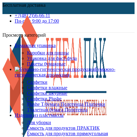
Бесплатная доставка
+7(4812)56-66-11
Пн-пт c 9:00 до 17:00
Просмотр категорий
Бумажная упаковка
Коробки для пиццы
Упаковка для фаст-фуда
Пакеты бумажные
Бумажно-
гигиеническая продукция
Салфетки
Салфетки влажные
Салфетки ажурные
Салфетки Plushe
Plushe Т/бумага Полотенца Платочки
Туалетная бумага Полотенца
Изделия из пластмассы
Для уборки
Ёмкость для продуктов ПРАКТИК
Ёмкость для продуктов прямоугольная