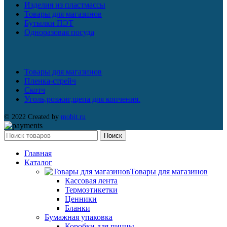
Изделия из пластмассы
Товары для магазинов
Бутылки ПЭТ
Одноразовая посуда
Товары для магазинов
Пленка-стрейч
Скотч
Уголь,розжиг,щепа для копчения.
© 2022 Created by
mobit.ru
Поиск
Главная
Каталог
Товары для магазинов
Кассовая лента
Термоэтикетки
Ценники
Бланки
Бумажная упаковка
Коробки для пиццы