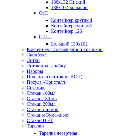
186х132 Низкий
138х102 Большой
СтП
Контейнер круглый
Контейнер суповой
Контейнер 126
С.П.Г.
Большой 139х102
Контейнер с совмещенной крышкой
Ланчбокс
Лотки
Лоток под запайку
Наборы
Подложка (Лоток из ВСП)
Посуда «Кристалл»
Соусник
Стакан 100мл
Стакан 180 мл
Стакан 200мл
Стакан пивной
Стаканы Бумажные
Стакан ПЭТ
Тарелки
Тарелка десертная