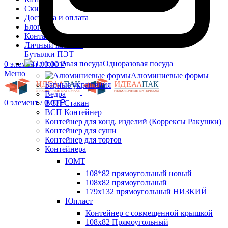
Скидки
Доставка и оплата
Блог
Контакты
Личный кабинет
Бутылки ПЭТ
Одноразовая посуда
0
элемент
/
0.00
₽
Меню
Алюминиевые формы
Барные украшения
Ведра
0
элемент
/
0.00
₽
ВСП Стакан
ВСП Контейнер
Контейнер для конд. изделий (Коррексы Ракушки)
Контейнер для суши
Контейнер для тортов
Контейнера
ЮМТ
108*82 прямоугольный новый
108х82 прямоугольный
179х132 прямоугольный НИЗКИЙ
Юпласт
Контейнер с совмещенной крышкой
108х82 Прямоугольный