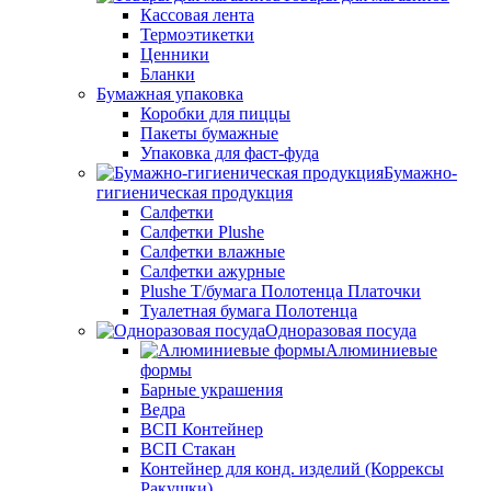
Кассовая лента
Термоэтикетки
Ценники
Бланки
Бумажная упаковка
Коробки для пиццы
Пакеты бумажные
Упаковка для фаст-фуда
Бумажно-
гигиеническая продукция
Салфетки
Салфетки Plushe
Салфетки влажные
Салфетки ажурные
Plushe Т/бумага Полотенца Платочки
Туалетная бумага Полотенца
Одноразовая посуда
Алюминиевые
формы
Барные украшения
Ведра
ВСП Контейнер
ВСП Стакан
Контейнер для конд. изделий (Коррексы
Ракушки)