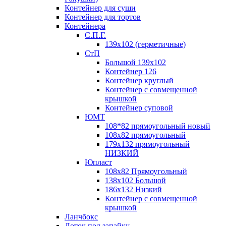
Контейнер для суши
Контейнер для тортов
Контейнера
С.П.Г.
139х102 (герметичные)
СтП
Большой 139х102
Контейнер 126
Контейнер круглый
Контейнер с совмещенной
крышкой
Контейнер суповой
ЮМТ
108*82 прямоугольный новый
108х82 прямоугольный
179х132 прямоугольный
НИЗКИЙ
Юпласт
108х82 Прямоугольный
138х102 Большой
186х132 Низкий
Контейнер с совмещенной
крышкой
Ланчбокс
Лоток под запайку