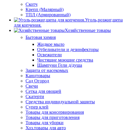
Скотч
Крепп (Малярный)
ТПЛ (Армированный)
Уголь,розжиг,щепа
для копчения.
Хозяйственные товары
Бытовая химия
Жидкое мыло
Отбеливатели и дезинфекторы
Освежители
Чистящие моющие средства
Шампуни Гели д/душа
Защита от насекомых
Канцтовары
Сад Огород
Свечи
Сетка для овощей
Скатерти
Средства индивидуальной защиты
Супер клей
Товары для консервирования
Товары для приготовления
Товары для уборки
Хоз.товары для авто