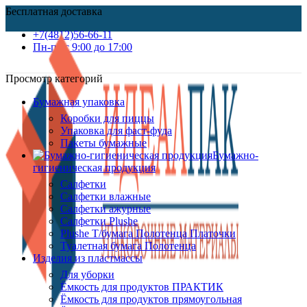
Бесплатная доставка
+7(4812)56-66-11
Пн-пт c 9:00 до 17:00
Просмотр категорий
Бумажная упаковка
Коробки для пиццы
Упаковка для фаст-фуда
Пакеты бумажные
Бумажно-
гигиеническая продукция
Салфетки
Салфетки влажные
Салфетки ажурные
Салфетки Plushe
Plushe Т/бумага Полотенца Платочки
Туалетная бумага Полотенца
Изделия из пластмассы
Для уборки
Ёмкость для продуктов ПРАКТИК
Ёмкость для продуктов прямоугольная