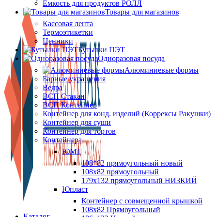
Ёмкость для продуктов РОЛЛ
Товары для магазинов
Кассовая лента
Термоэтикетки
Ценники
Бутылки ПЭТ
Одноразовая посуда
Алюминиевые формы
Барные украшения
Ведра
ВСП Стакан
ВСП Контейнер
Контейнер для конд. изделий (Коррексы Ракушки)
Контейнер для суши
Контейнер для тортов
Контейнера
ЮМТ
108*82 прямоугольный новый
108х82 прямоугольный
179х132 прямоугольный НИЗКИЙ
Юпласт
Контейнер с совмещенной крышкой
108х82 Прямоугольный
Каталог