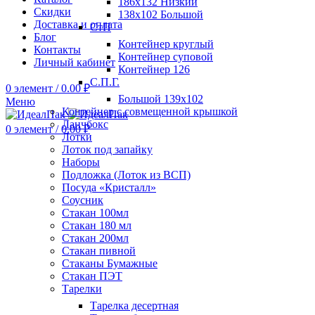
186х132 Низкий
Скидки
138х102 Большой
Доставка и оплата
СтП
Блог
Контейнер круглый
Контакты
Контейнер суповой
Личный кабинет
Контейнер 126
С.П.Г.
0
элемент
/
0.00
₽
Большой 139х102
Меню
Контейнер с совмещенной крышкой
Ланчбокс
0
элемент
/
0.00
₽
Лотки
Лоток под запайку
Наборы
Подложка (Лоток из ВСП)
Посуда «Кристалл»
Соусник
Стакан 100мл
Стакан 180 мл
Стакан 200мл
Стакан пивной
Стаканы Бумажные
Стакан ПЭТ
Тарелки
Тарелка десертная