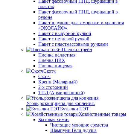
Пакет фасовочный ПНД, шуршащий в
пластах
Пакет фасовочный ПНД, шуршащий в
рулоне
Пакет в рулоне для заморозки и хранения
«ЭКОЛАЙФ»
Пакет с вырубной ручкой
Пакет с петлевой ручкой
Пакет с пластмассовыми ручками
Пленка-стрейч
Пленка паллетная
Пленка ПВХ
Пленка пищевая
Скотч
Скотч
Крепп (Малярный)
2-х сторонний
ТПЛ (Армированный)
Уголь,розжиг,щепа для копчения.
Бутылки ПЭТ
Хозяйственные товары
Бытовая химия
Чистящие моющие средства
Шампуни Гели д/душа