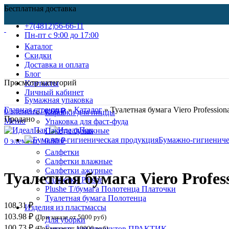
Бесплатная доставка
+7(4812)56-66-11
Пн-пт c 9:00 до 17:00
Каталог
Скидки
Доставка и оплата
Блог
Просмотр категорий
Контакты
Личный кабинет
Бумажная упаковка
Главная страница
»
Каталог
»
Туалетная бумага Viero Profession
0
элемент
/
0.00
₽
Коробки для пиццы
Продано
Меню
Упаковка для фаст-фуда
Пакеты бумажные
Бумажно-гигиениче
0
элемент
/
0.00
₽
Салфетки
Нажмите, чтобы увеличить
Салфетки влажные
Салфетки ажурные
Туалетная бумага Viero Profes
Салфетки Plushe
Plushe Т/бумага Полотенца Платочки
Туалетная бумага Полотенца
108.31
₽
Изделия из пластмассы
103.98
₽
(При заказе от 5000 руб)
Для уборки
100.73
₽
(Призаказе от 10000 руб)
Ёмкость для продуктов ПРАКТИК