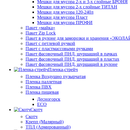
Мешки для мусора 2-х и 3-х слойные БРОНЯ
Мешки для мусора 2-х слойные ТИТАН
Мешки для мусора 120-240л
Мешки для мусора Пласт
Мешки для мусора ПРОФИ
Пакет «майка»
Пакет Zip Lock
Пакет в рулоне для заморозки и хранения «ЭКОЛ
Пакет с петлевой ручкой
Пакет с пластмассовыми ручками
Пакет фасовочный ПНД, шуршащий в пачках
Пакет фасовочный ПНД, шуршащий в пластах
Пакет фасовочный ПНД, шуршащий в рулоне
Пленка-стрейч
Пленка Воздушно пузырчатая
Пленка паллетная
Пленка ПВХ
Пленка пищевая
Десногорск
ECO
Скотч
Скотч
Крепп (Малярный)
ТПЛ (Армированный)