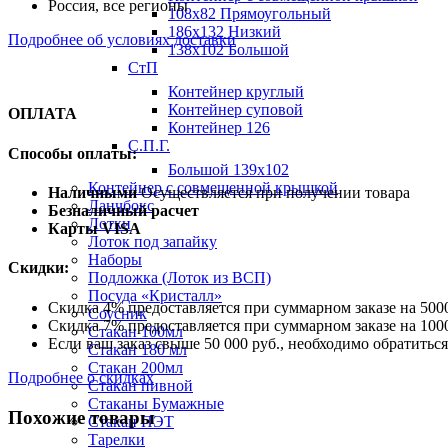
Россия, все регионы
108х82 Прямоугольный
186х132 Низкий
Подробнее об условиях доставки
138х102 Большой
СтП
Контейнер круглый
Контейнер суповой
ОПЛАТА
Контейнер 126
С.П.Г.
Способы оплаты:
Большой 139х102
Контейнер с совмещенной крышкой
Наличными
Осуществляется при получении товара
Ланчбокс
Безналичный расчет
Лотки
Карты VISA
Лоток под запайку
Наборы
Скидки:
Подложка (Лоток из ВСП)
Посуда «Кристалл»
Скидка 4% предоставляется при суммарном заказе на 5000
Соусник
Скидка 7% предоставляется при суммарном заказе на 1000
Стакан 100мл
Если ваш заказ свыше 50 000 руб., необходимо обратить
Стакан 180 мл
Стакан 200мл
Подробнее о скидках
Стакан пивной
Стаканы Бумажные
Похожие товары
Стакан ПЭТ
Тарелки