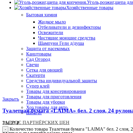
Уголь,розжиг,щепа дл
Хозяйственные товары
Бытовая химия
Жидкое мыло
Отбеливатели и дезинфекторы
Освежители
Чистящие моющие средства
Шампуни Гели д/душа
Защита от насекомых
Канцтовары
Сад Огород
Свечи
Сетка для овощей
Скатерти
Средства индивидуальной защиты
Супер клей
Товары для консервирования
Товары для приготовления
Закрыть
Товары для уборки
Хоз.товары для авто
Туалетная бумага «LAIMA» бел. 2 слоя, 24 рулона
Шпагат
ЗАПРОС ПАРТНЁРСКИХ ЦЕН
734.27
₽
Количество товара Туалетная бумага "LAIMA" бел. 2 слоя, 2