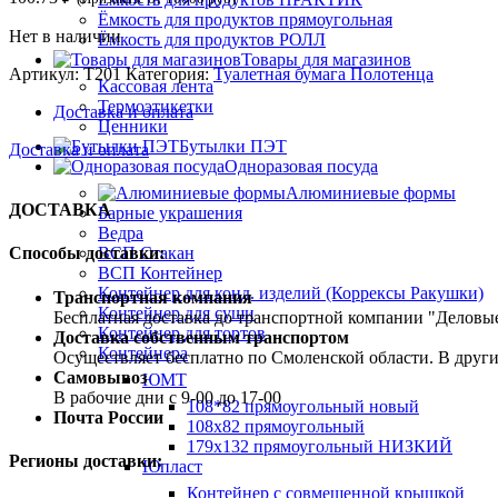
Ёмкость для продуктов прямоугольная
Нет в наличии
Ёмкость для продуктов РОЛЛ
Товары для магазинов
Артикул:
Т201
Категория:
Туалетная бумага Полотенца
Кассовая лента
Термоэтикетки
Доставка и оплата
Ценники
Бутылки ПЭТ
Доставка и оплата
Одноразовая посуда
Алюминиевые формы
ДОСТАВКА
Барные украшения
Ведра
ВСП Стакан
Способы доставки:
ВСП Контейнер
Контейнер для конд. изделий (Коррексы Ракушки)
Транспортная компания
Контейнер для суши
Бесплатная доставка до транспортной компании "Делов
Контейнер для тортов
Доставка собственным транспортом
Контейнера
Осуществляет бесплатно по Смоленской области. В друг
Самовывоз
ЮМТ
В рабочие дни с 9-00 до 17-00
108*82 прямоугольный новый
Почта России
108х82 прямоугольный
179х132 прямоугольный НИЗКИЙ
Регионы доставки:
Юпласт
Контейнер с совмещенной крышкой