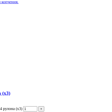
я копчения.
 (х3)
4 рулона (х3)