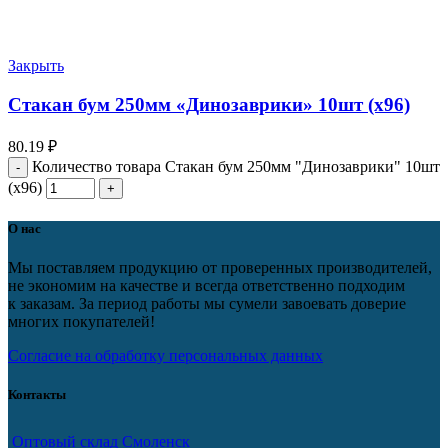
Закрыть
Стакан бум 250мм «Динозаврики» 10шт (х96)
80.19
₽
Количество товара Стакан бум 250мм "Динозаврики" 10шт
(х96)
О нас
Мы поставляем продукцию от проверенных производителей,
не экономим на качестве и всегда ответственно подходим
к заказам. За период работы мы сумели завоевать доверие
многих покупателей!
Согласие на обработку персональных данных
Контакты
Оптовый склад Смоленск