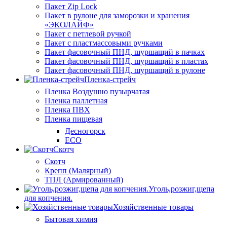
Пакет Zip Lock
Пакет в рулоне для заморозки и хранения
«ЭКОЛАЙФ»
Пакет с петлевой ручкой
Пакет с пластмассовыми ручками
Пакет фасовочный ПНД, шуршащий в пачках
Пакет фасовочный ПНД, шуршащий в пластах
Пакет фасовочный ПНД, шуршащий в рулоне
Пленка-стрейч
Пленка Воздушно пузырчатая
Пленка паллетная
Пленка ПВХ
Пленка пищевая
Десногорск
ECO
Скотч
Скотч
Крепп (Малярный)
ТПЛ (Армированный)
Уголь,розжиг,щепа
для копчения.
Хозяйственные товары
Бытовая химия