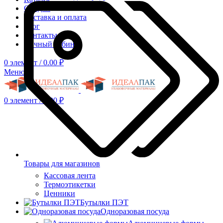
Скидки
Доставка и оплата
Блог
Контакты
Личный кабинет
0
элемент
/
0.00
₽
Меню
0
элемент
/
0.00
₽
Товары для магазинов
Кассовая лента
Термоэтикетки
Ценники
Бутылки ПЭТ
Одноразовая посуда