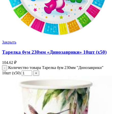
Закрыть
Тарелка бум 230мм «Динозаврики» 10шт (х50)
104.62
₽
Количество товара Тарелка бум 230мм "Динозаврики"
10шт (х50)