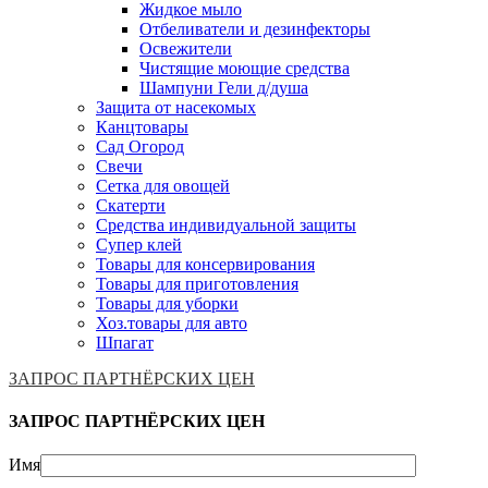
Жидкое мыло
Отбеливатели и дезинфекторы
Освежители
Чистящие моющие средства
Шампуни Гели д/душа
Защита от насекомых
Канцтовары
Сад Огород
Свечи
Сетка для овощей
Скатерти
Средства индивидуальной защиты
Супер клей
Товары для консервирования
Товары для приготовления
Товары для уборки
Хоз.товары для авто
Шпагат
ЗАПРОС ПАРТНЁРСКИХ ЦЕН
ЗАПРОС ПАРТНЁРСКИХ ЦЕН
Имя