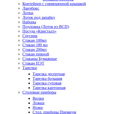
Контейнер с совмещенной крышкой
Ланчбокс
Лотки
Лоток под запайку
Наборы
Подложка (Лоток из ВСП)
Посуда «Кристалл»
Соусник
Стакан 100мл
Стакан 180 мл
Стакан 200мл
Стакан пивной
Стаканы Бумажные
Стакан ПЭТ
Тарелки
Тарелка десертная
Тарелка большая
Тарелка суповая
Тарелка картонная
Столовые приборы
Вилки
Ложки
Ножи
Стол. приборы Премиум