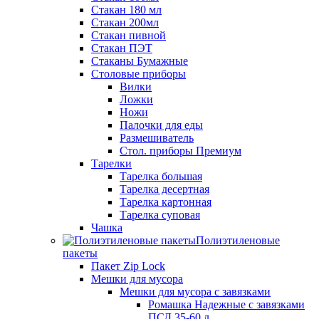
Стакан 180 мл
Стакан 200мл
Стакан пивной
Стакан ПЭТ
Стаканы Бумажные
Столовые приборы
Вилки
Ложки
Ножи
Палочки для еды
Размешиватель
Стол. приборы Премиум
Тарелки
Тарелка большая
Тарелка десертная
Тарелка картонная
Тарелка суповая
Чашка
Полиэтиленовые
пакеты
Пакет Zip Lock
Мешки для мусора
Мешки для мусора с завязками
Ромашка Надежные с завязками
ПСД 35-60 л