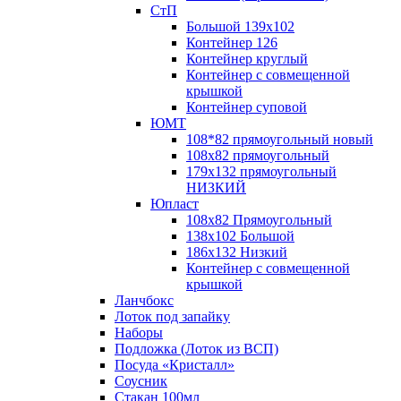
СтП
Большой 139х102
Контейнер 126
Контейнер круглый
Контейнер с совмещенной
крышкой
Контейнер суповой
ЮМТ
108*82 прямоугольный новый
108х82 прямоугольный
179х132 прямоугольный
НИЗКИЙ
Юпласт
108х82 Прямоугольный
138х102 Большой
186х132 Низкий
Контейнер с совмещенной
крышкой
Ланчбокс
Лоток под запайку
Наборы
Подложка (Лоток из ВСП)
Посуда «Кристалл»
Соусник
Стакан 100мл