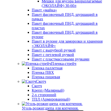
Мешки для мусора Биоразлагаемые
(ЭКОЛАЙФ) 30-60л
Пакет «майка»
Пакет фасовочный ПНД, шуршащий в
пачках
Пакет фасовочный ПНД, шуршащий в
пластах
Пакет фасовочный ПНД, шуршащий в
рулоне
Пакет в рулоне для заморозки и хранения
«ЭКОЛАЙФ»
Пакет с вырубной ручкой
Пакет с петлевой ручкой
Пакет с пластмассовыми ручками
Пленка-стрейч
Пленка паллетная
Пленка ПВХ
Пленка пищевая
Скотч
Скотч
Крепп (Малярный)
2-х сторонний
ТПЛ (Армированный)
Уголь,розжиг,щепа для копчения.