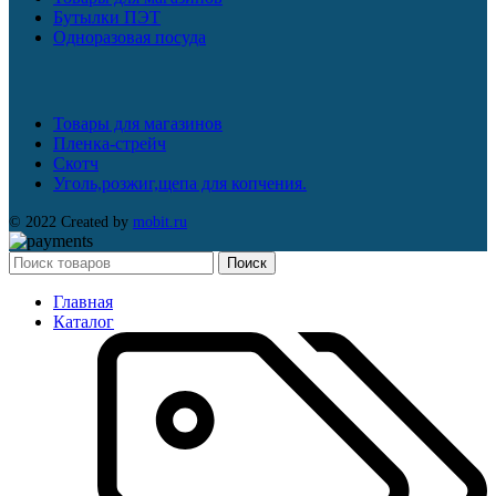
Бутылки ПЭТ
Одноразовая посуда
Товары для магазинов
Пленка-стрейч
Скотч
Уголь,розжиг,щепа для копчения.
© 2022 Created by
mobit.ru
Поиск
Главная
Каталог