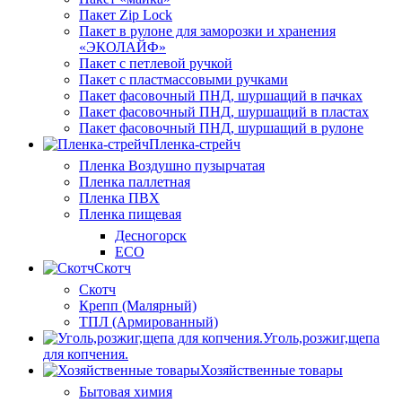
Пакет Zip Lock
Пакет в рулоне для заморозки и хранения
«ЭКОЛАЙФ»
Пакет с петлевой ручкой
Пакет с пластмассовыми ручками
Пакет фасовочный ПНД, шуршащий в пачках
Пакет фасовочный ПНД, шуршащий в пластах
Пакет фасовочный ПНД, шуршащий в рулоне
Пленка-стрейч
Пленка Воздушно пузырчатая
Пленка паллетная
Пленка ПВХ
Пленка пищевая
Десногорск
ECO
Скотч
Скотч
Крепп (Малярный)
ТПЛ (Армированный)
Уголь,розжиг,щепа
для копчения.
Хозяйственные товары
Бытовая химия