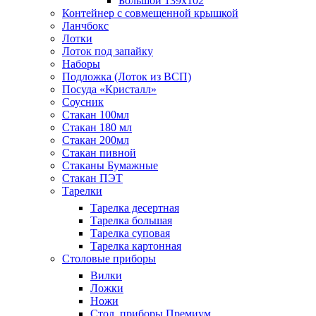
Большой 139х102
Контейнер с совмещенной крышкой
Ланчбокс
Лотки
Лоток под запайку
Наборы
Подложка (Лоток из ВСП)
Посуда «Кристалл»
Соусник
Стакан 100мл
Стакан 180 мл
Стакан 200мл
Стакан пивной
Стаканы Бумажные
Стакан ПЭТ
Тарелки
Тарелка десертная
Тарелка большая
Тарелка суповая
Тарелка картонная
Столовые приборы
Вилки
Ложки
Ножи
Стол. приборы Премиум