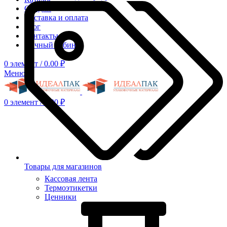
Скидки
Доставка и оплата
Блог
Контакты
Личный кабинет
0
элемент
/
0.00
₽
Меню
0
элемент
/
0.00
₽
Товары для магазинов
Кассовая лента
Термоэтикетки
Ценники