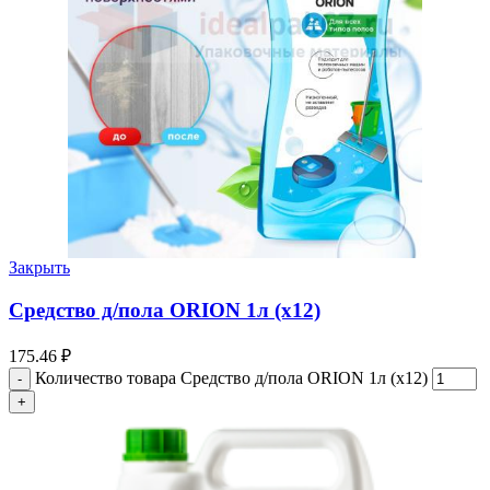
Закрыть
Средство д/пола ORION 1л (х12)
175.46
₽
Количество товара Средство д/пола ORION 1л (х12)