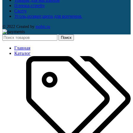
Товары для магазинов
Пленка-стрейч
Скотч
Уголь,розжиг,щепа для копчения.
© 2022 Created by
mobit.ru
Поиск
Главная
Каталог