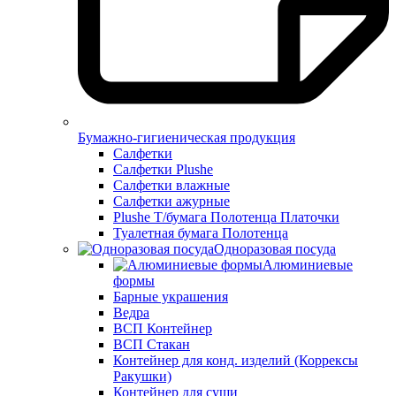
Бумажно-гигиеническая продукция
Салфетки
Салфетки Plushe
Салфетки влажные
Салфетки ажурные
Plushe Т/бумага Полотенца Платочки
Туалетная бумага Полотенца
Одноразовая посуда
Алюминиевые
формы
Барные украшения
Ведра
ВСП Контейнер
ВСП Стакан
Контейнер для конд. изделий (Коррексы
Ракушки)
Контейнер для суши