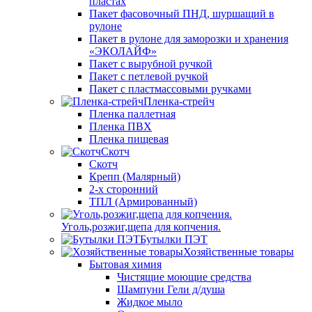
пластах
Пакет фасовочный ПНД, шуршащий в
рулоне
Пакет в рулоне для заморозки и хранения
«ЭКОЛАЙФ»
Пакет с вырубной ручкой
Пакет с петлевой ручкой
Пакет с пластмассовыми ручками
Пленка-стрейч
Пленка паллетная
Пленка ПВХ
Пленка пищевая
Скотч
Скотч
Крепп (Малярный)
2-х сторонний
ТПЛ (Армированный)
Уголь,розжиг,щепа для копчения.
Бутылки ПЭТ
Хозяйственные товары
Бытовая химия
Чистящие моющие средства
Шампуни Гели д/душа
Жидкое мыло