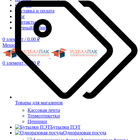
Скидки
Доставка и оплата
Блог
Контакты
Личный кабинет
0
элемент
/
0.00
₽
Меню
0
элемент
/
0.00
₽
Товары для магазинов
Кассовая лента
Термоэтикетки
Ценники
Бутылки ПЭТ
Одноразовая посуда