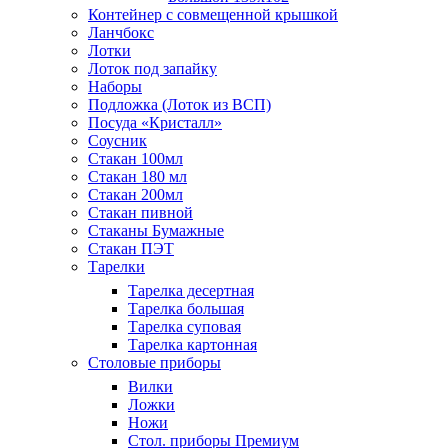
Контейнер с совмещенной крышкой
Ланчбокс
Лотки
Лоток под запайку
Наборы
Подложка (Лоток из ВСП)
Посуда «Кристалл»
Соусник
Стакан 100мл
Стакан 180 мл
Стакан 200мл
Стакан пивной
Стаканы Бумажные
Стакан ПЭТ
Тарелки
Тарелка десертная
Тарелка большая
Тарелка суповая
Тарелка картонная
Столовые приборы
Вилки
Ложки
Ножи
Стол. приборы Премиум