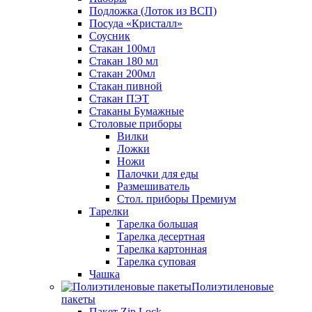
Подложка (Лоток из ВСП)
Посуда «Кристалл»
Соусник
Стакан 100мл
Стакан 180 мл
Стакан 200мл
Стакан пивной
Стакан ПЭТ
Стаканы Бумажные
Столовые приборы
Вилки
Ложки
Ножи
Палочки для еды
Размешиватель
Стол. приборы Премиум
Тарелки
Тарелка большая
Тарелка десертная
Тарелка картонная
Тарелка суповая
Чашка
Полиэтиленовые
пакеты
Пакет Zip Lock