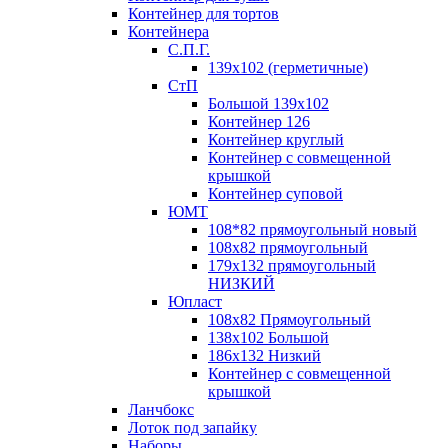
Контейнер для тортов
Контейнера
С.П.Г.
139х102 (герметичные)
СтП
Большой 139х102
Контейнер 126
Контейнер круглый
Контейнер с совмещенной
крышкой
Контейнер суповой
ЮМТ
108*82 прямоугольный новый
108х82 прямоугольный
179х132 прямоугольный
НИЗКИЙ
Юпласт
108х82 Прямоугольный
138х102 Большой
186х132 Низкий
Контейнер с совмещенной
крышкой
Ланчбокс
Лоток под запайку
Наборы