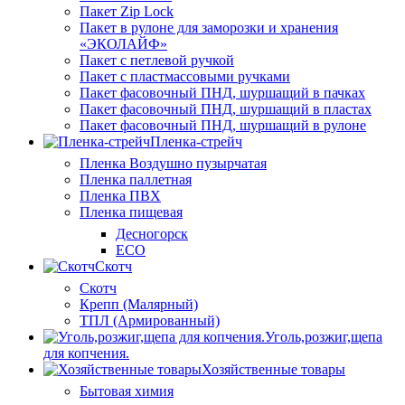
Пакет Zip Lock
Пакет в рулоне для заморозки и хранения
«ЭКОЛАЙФ»
Пакет с петлевой ручкой
Пакет с пластмассовыми ручками
Пакет фасовочный ПНД, шуршащий в пачках
Пакет фасовочный ПНД, шуршащий в пластах
Пакет фасовочный ПНД, шуршащий в рулоне
Пленка-стрейч
Пленка Воздушно пузырчатая
Пленка паллетная
Пленка ПВХ
Пленка пищевая
Десногорск
ECO
Скотч
Скотч
Крепп (Малярный)
ТПЛ (Армированный)
Уголь,розжиг,щепа
для копчения.
Хозяйственные товары
Бытовая химия