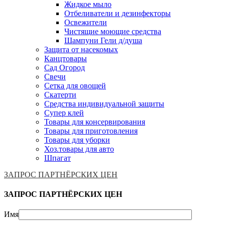
Жидкое мыло
Отбеливатели и дезинфекторы
Освежители
Чистящие моющие средства
Шампуни Гели д/душа
Защита от насекомых
Канцтовары
Сад Огород
Свечи
Сетка для овощей
Скатерти
Средства индивидуальной защиты
Супер клей
Товары для консервирования
Товары для приготовления
Товары для уборки
Хоз.товары для авто
Шпагат
ЗАПРОС ПАРТНЁРСКИХ ЦЕН
ЗАПРОС ПАРТНЁРСКИХ ЦЕН
Имя