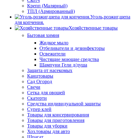
Скотч
Крепп (Малярный)
ТПЛ (Армированный)
Уголь,розжиг,щепа
для копчения.
Хозяйственные товары
Бытовая химия
Жидкое мыло
Отбеливатели и дезинфекторы
Освежители
Чистящие моющие средства
Шампуни Гели д/душа
Защита от насекомых
Канцтовары
Сад Огород
Свечи
Сетка для овощей
Скатерти
Средства индивидуальной защиты
Супер клей
Товары для консервирования
Товары для приготовления
Товары для уборки
Хоз.товары для авто
Шпагат