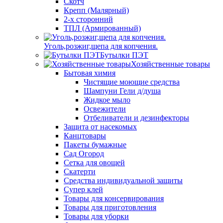
Скотч
Крепп (Малярный)
2-х сторонний
ТПЛ (Армированный)
Уголь,розжиг,щепа для копчения.
Бутылки ПЭТ
Хозяйственные товары
Бытовая химия
Чистящие моющие средства
Шампуни Гели д/душа
Жидкое мыло
Освежители
Отбеливатели и дезинфекторы
Защита от насекомых
Канцтовары
Пакеты бумажные
Сад Огород
Сетка для овощей
Скатерти
Средства индивидуальной защиты
Супер клей
Товары для консервирования
Товары для приготовления
Товары для уборки