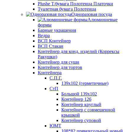
Plushe Т/бумага Полотенца Платочки
Туалетная бумага Полотенца
Одноразовая посуда
Алюминиевые
формы
Барные украшения
Ведра
ВСП Контейнер
ВСП Стакан
Контейнер для конд. изделий (Коррексы
Ракушки)
Контейнер для суши
Контейнер для тортов
Контейнера
С.П.Г.
139х102 (герметичные)
СтП
Большой 139х102
Контейнер 126
Контейнер круглый
Контейнер с совмещенной
крышкой
Контейнер суповой
ЮМТ
108*82 прямоугольный новый