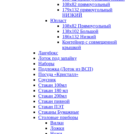
108х82 прямоугольный
179х132 прямоугольный
НИЗКИЙ
Юпласт
108х82 Прямоугольный
138х102 Большой
186х132 Низкий
Контейнер с совмещенной
крышкой
Ланчбокс
Лоток под запайку
Наборы
Подложка (Лоток из ВСП)
Посуда «Кристалл»
Соусник
Стакан 100мл
Стакан 180 мл
Стакан 200мл
Стакан пивной
Стакан ПЭТ
Стаканы Бумажные
Столовые приборы
Вилки
Ложки
Ножи