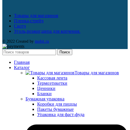
Товары для магазинов
Пленка-стрейч
Скотч
Уголь,розжиг,щепа для копчения.
© 2022 Created by
mobit.ru
Поиск
Главная
Каталог
Товары для магазинов
Кассовая лента
Термоэтикетки
Ценники
Бланки
Бумажная упаковка
Коробки для пиццы
Пакеты бумажные
Упаковка для фаст-фуда