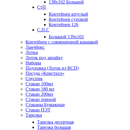
138х102 Большой
СтП
Контейнер круглый
Контейнер суповой
Контейнер 126
С.П.Г.
Большой 139х102
Контейнер с совмещенной крышкой
Ланчбокс
Лотки
Лоток под запайку
Наборы
Подложка (Лоток из ВСП)
Посуда «Кристалл»
Соусник
Стакан 100мл
Стакан 180 мл
Стакан 200мл
Стакан пивной
Стаканы Бумажные
Стакан ПЭТ
Тарелки
Тарелка десертная
Тарелка большая