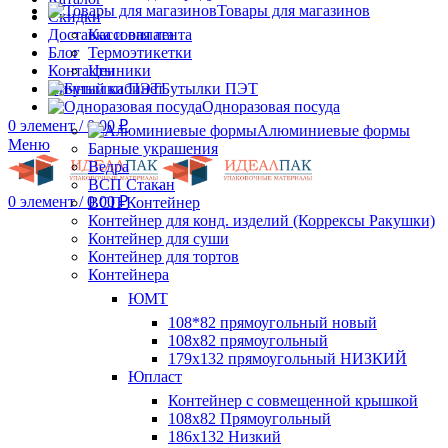
Товары для магазинов
Скидки
Доставка и оплата
Кассовая лента
Блог
Термоэтикетки
Контакты
Ценники
Личный кабинет
Бутылки ПЭТ
Одноразовая посуда
0
элемент
/
0.00
₽
Алюминиевые формы
Меню
Барные украшения
Ведра
ВСП Стакан
0
элемент
/
0.00
₽
ВСП Контейнер
Контейнер для конд. изделий (Коррексы Ракушки)
Контейнер для суши
Контейнер для тортов
Контейнера
ЮМТ
108*82 прямоугольный новый
108х82 прямоугольный
179х132 прямоугольный НИЗКИЙ
Юпласт
Контейнер с совмещенной крышкой
108х82 Прямоугольный
186х132 Низкий