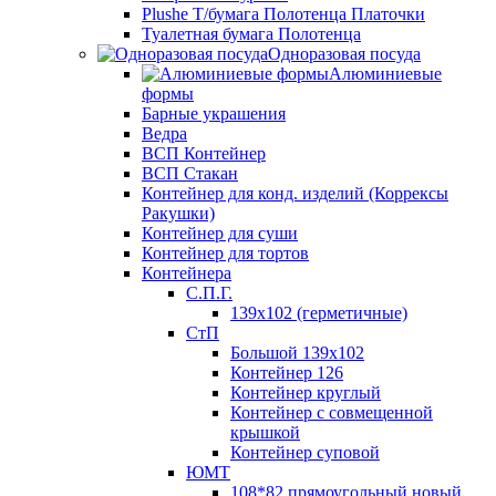
Plushe Т/бумага Полотенца Платочки
Туалетная бумага Полотенца
Одноразовая посуда
Алюминиевые
формы
Барные украшения
Ведра
ВСП Контейнер
ВСП Стакан
Контейнер для конд. изделий (Коррексы
Ракушки)
Контейнер для суши
Контейнер для тортов
Контейнера
С.П.Г.
139х102 (герметичные)
СтП
Большой 139х102
Контейнер 126
Контейнер круглый
Контейнер с совмещенной
крышкой
Контейнер суповой
ЮМТ
108*82 прямоугольный новый