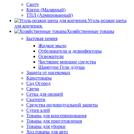
Скотч
Крепп (Малярный)
ТПЛ (Армированный)
Уголь,розжиг,щепа
для копчения.
Хозяйственные товары
Бытовая химия
Жидкое мыло
Отбеливатели и дезинфекторы
Освежители
Чистящие моющие средства
Шампуни Гели д/душа
Защита от насекомых
Канцтовары
Сад Огород
Свечи
Сетка для овощей
Скатерти
Средства индивидуальной защиты
Супер клей
Товары для консервирования
Товары для приготовления
Товары для уборки
Хоз.товары для авто