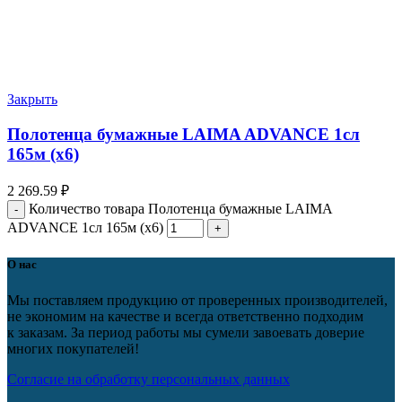
Закрыть
Полотенца бумажные LAIMA ADVANCE 1сл
165м (х6)
2 269.59
₽
Количество товара Полотенца бумажные LAIMA
ADVANCE 1сл 165м (х6)
О нас
Мы поставляем продукцию от проверенных производителей,
не экономим на качестве и всегда ответственно подходим
к заказам. За период работы мы сумели завоевать доверие
многих покупателей!
Согласие на обработку персональных данных