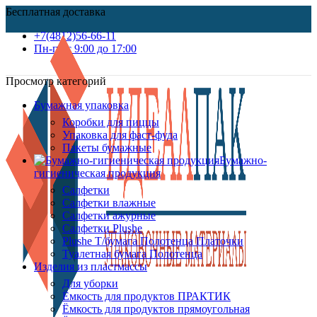
Бесплатная доставка
+7(4812)56-66-11
Пн-пт c 9:00 до 17:00
Просмотр категорий
Бумажная упаковка
Коробки для пиццы
Упаковка для фаст-фуда
Пакеты бумажные
Бумажно-
гигиеническая продукция
Салфетки
Салфетки влажные
Салфетки ажурные
Салфетки Plushe
Plushe Т/бумага Полотенца Платочки
Туалетная бумага Полотенца
Изделия из пластмассы
Для уборки
Ёмкость для продуктов ПРАКТИК
Ёмкость для продуктов прямоугольная