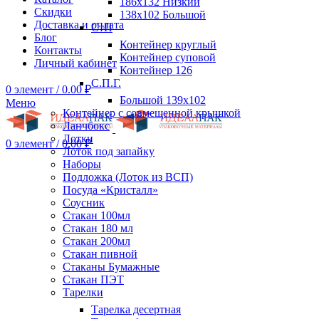
186х132 Низкий
Скидки
138х102 Большой
Доставка и оплата
СтП
Блог
Контейнер круглый
Контакты
Контейнер суповой
Личный кабинет
Контейнер 126
С.П.Г.
0
элемент
/
0.00
₽
Большой 139х102
Меню
Контейнер с совмещенной крышкой
Ланчбокс
Лотки
0
элемент
/
0.00
₽
Лоток под запайку
Наборы
Подложка (Лоток из ВСП)
Посуда «Кристалл»
Соусник
Стакан 100мл
Стакан 180 мл
Стакан 200мл
Стакан пивной
Стаканы Бумажные
Стакан ПЭТ
Тарелки
Тарелка десертная