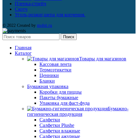
Пленка-стрейч
Скотч
Уголь,розжиг,щепа для копчения.
© 2022 Created by
mobit.ru
Поиск
Главная
Каталог
Товары для магазинов
Кассовая лента
Термоэтикетки
Ценники
Бланки
Бумажная упаковка
Коробки для пиццы
Пакеты бумажные
Упаковка для фаст-фуда
Бумажно-
гигиеническая продукция
Салфетки
Салфетки Plushe
Салфетки влажные
Салфетки ажурные