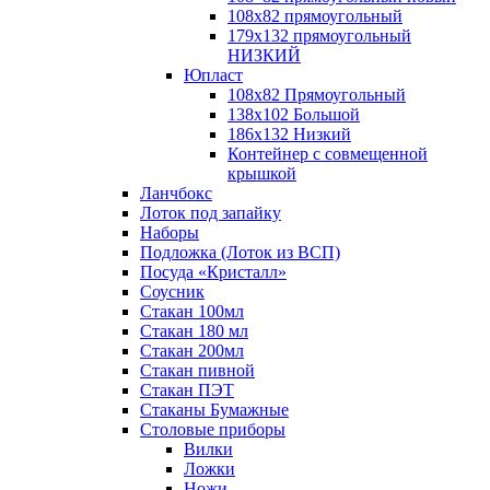
108х82 прямоугольный
179х132 прямоугольный
НИЗКИЙ
Юпласт
108х82 Прямоугольный
138х102 Большой
186х132 Низкий
Контейнер с совмещенной
крышкой
Ланчбокс
Лоток под запайку
Наборы
Подложка (Лоток из ВСП)
Посуда «Кристалл»
Соусник
Стакан 100мл
Стакан 180 мл
Стакан 200мл
Стакан пивной
Стакан ПЭТ
Стаканы Бумажные
Столовые приборы
Вилки
Ложки
Ножи