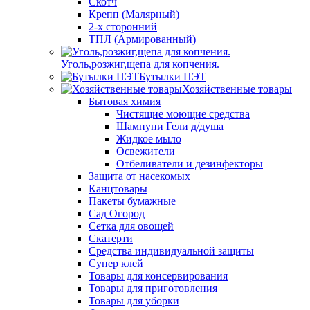
Скотч
Крепп (Малярный)
2-х сторонний
ТПЛ (Армированный)
Уголь,розжиг,щепа для копчения.
Бутылки ПЭТ
Хозяйственные товары
Бытовая химия
Чистящие моющие средства
Шампуни Гели д/душа
Жидкое мыло
Освежители
Отбеливатели и дезинфекторы
Защита от насекомых
Канцтовары
Пакеты бумажные
Сад Огород
Сетка для овощей
Скатерти
Средства индивидуальной защиты
Супер клей
Товары для консервирования
Товары для приготовления
Товары для уборки