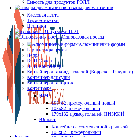
Ёмкость для продуктов РОЛЛ
Товары для магазинов
Кассовая лента
Термоэтикетки
Ценники
Бутылки ПЭТ
Одноразовая посуда
Алюминиевые формы
Барные украшения
Ведра
ВСП Стакан
ВСП Контейнер
Контейнер для конд. изделий (Коррексы Ракушки)
Контейнер для суши
Контейнер для тортов
Контейнера
ЮМТ
108*82 прямоугольный новый
108х82 прямоугольный
179х132 прямоугольный НИЗКИЙ
Юпласт
Контейнер с совмещенной крышкой
108х82 Прямоугольный
Каталог