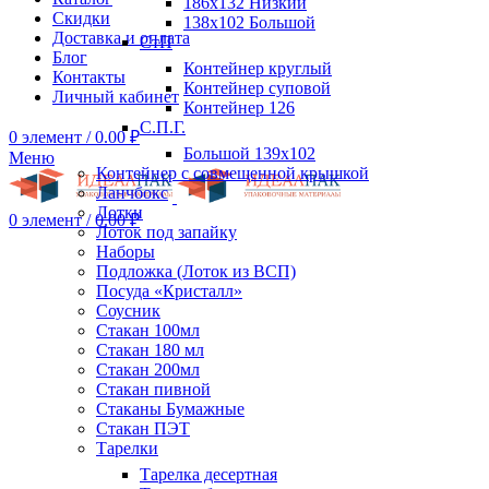
186х132 Низкий
Скидки
138х102 Большой
Доставка и оплата
СтП
Блог
Контейнер круглый
Контакты
Контейнер суповой
Личный кабинет
Контейнер 126
С.П.Г.
0
элемент
/
0.00
₽
Большой 139х102
Меню
Контейнер с совмещенной крышкой
Ланчбокс
Лотки
0
элемент
/
0.00
₽
Лоток под запайку
Наборы
Подложка (Лоток из ВСП)
Посуда «Кристалл»
Соусник
Стакан 100мл
Стакан 180 мл
Стакан 200мл
Стакан пивной
Стаканы Бумажные
Стакан ПЭТ
Тарелки
Тарелка десертная