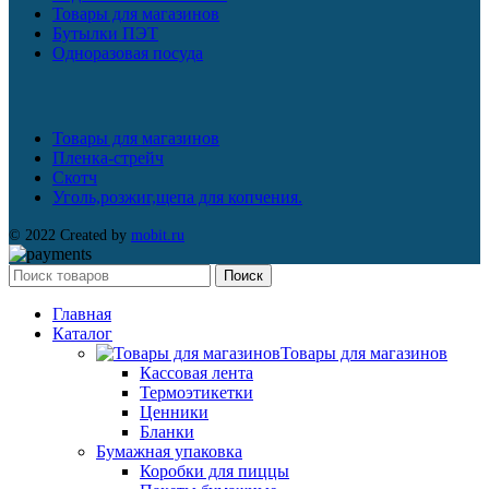
Товары для магазинов
Бутылки ПЭТ
Одноразовая посуда
Товары для магазинов
Пленка-стрейч
Скотч
Уголь,розжиг,щепа для копчения.
© 2022 Created by
mobit.ru
Поиск
Главная
Каталог
Товары для магазинов
Кассовая лента
Термоэтикетки
Ценники
Бланки
Бумажная упаковка
Коробки для пиццы