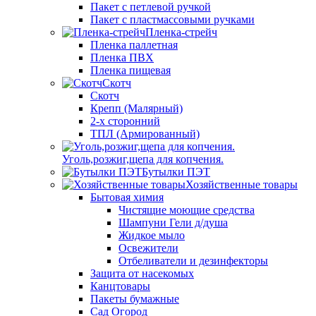
Пакет с петлевой ручкой
Пакет с пластмассовыми ручками
Пленка-стрейч
Пленка паллетная
Пленка ПВХ
Пленка пищевая
Скотч
Скотч
Крепп (Малярный)
2-х сторонний
ТПЛ (Армированный)
Уголь,розжиг,щепа для копчения.
Бутылки ПЭТ
Хозяйственные товары
Бытовая химия
Чистящие моющие средства
Шампуни Гели д/душа
Жидкое мыло
Освежители
Отбеливатели и дезинфекторы
Защита от насекомых
Канцтовары
Пакеты бумажные
Сад Огород