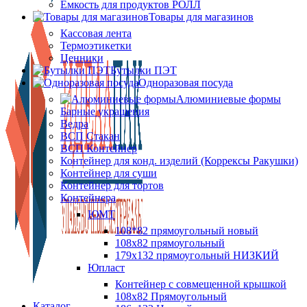
Ёмкость для продуктов РОЛЛ
Товары для магазинов
Кассовая лента
Термоэтикетки
Ценники
Бутылки ПЭТ
Одноразовая посуда
Алюминиевые формы
Барные украшения
Ведра
ВСП Стакан
ВСП Контейнер
Контейнер для конд. изделий (Коррексы Ракушки)
Контейнер для суши
Контейнер для тортов
Контейнера
ЮМТ
108*82 прямоугольный новый
108х82 прямоугольный
179х132 прямоугольный НИЗКИЙ
Юпласт
Контейнер с совмещенной крышкой
108х82 Прямоугольный
Каталог