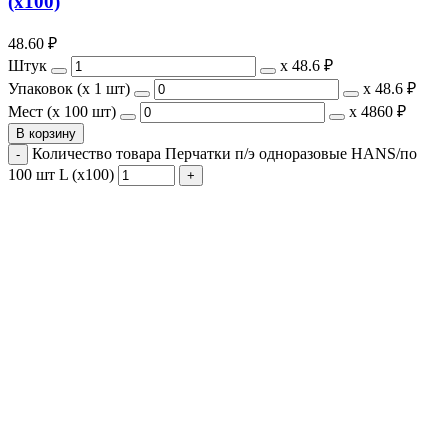
(х100)
48.60
₽
Штук
х
48.6 ₽
Упаковок (x 1 шт)
х
48.6 ₽
Мест (x 100 шт)
х
4860 ₽
В корзину
Количество товара Перчатки п/э одноразовые HANS/по
100 шт L (х100)