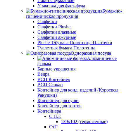
Пакеты бумажные
Упаковка для фаст-фуда
Бумажно-
гигиеническая продукция
Салфетки
Салфетки Plushe
Салфетки влажные
Салфетки ажурные
Plushe Т/бумага Полотенца Платочки
Туалетная бумага Полотенца
Одноразовая посуда
Алюминиевые
формы
Барные украшения
Ведра
ВСП Контейнер
ВСП Стакан
Контейнер для конд. изделий (Коррексы
Ракушки)
Контейнер для суши
Контейнер для тортов
Контейнера
С.П.Г.
139х102 (герметичные)
СтП