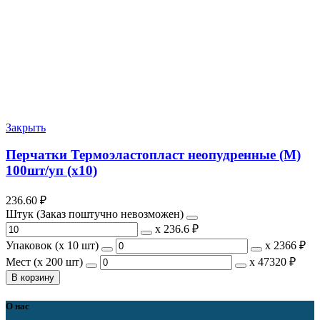
Закрыть
Перчатки Термоэластопласт неопудренные (М)
100шт/уп (х10)
236.60
₽
Штук (Заказ поштучно невозможен)
х
236.6 ₽
Упаковок (x 10 шт)
х
2366 ₽
Мест (x 200 шт)
х
47320 ₽
В корзину
О нас