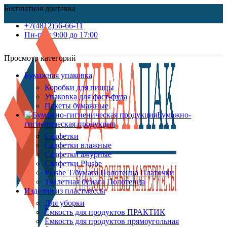
Бесплатная доставка
+7(4812)56-66-11
Пн-пт c 9:00 до 17:00
Просмотр категорий
Бумажная упаковка
Коробки для пиццы
Упаковка для фаст-фуда
Пакеты бумажные
Бумажно-
гигиеническая продукция
Салфетки
Салфетки влажные
Салфетки ажурные
Салфетки Plushe
Plushe Т/бумага Полотенца Платочки
Туалетная бумага Полотенца
Изделия из пластмассы
Для уборки
Ёмкость для продуктов ПРАКТИК
Ёмкость для продуктов прямоугольная