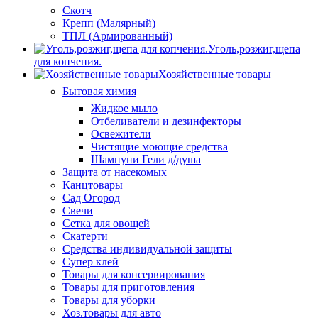
Скотч
Крепп (Малярный)
ТПЛ (Армированный)
Уголь,розжиг,щепа
для копчения.
Хозяйственные товары
Бытовая химия
Жидкое мыло
Отбеливатели и дезинфекторы
Освежители
Чистящие моющие средства
Шампуни Гели д/душа
Защита от насекомых
Канцтовары
Сад Огород
Свечи
Сетка для овощей
Скатерти
Средства индивидуальной защиты
Супер клей
Товары для консервирования
Товары для приготовления
Товары для уборки
Хоз.товары для авто