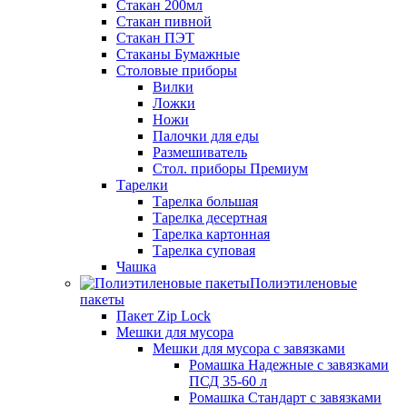
Стакан 200мл
Стакан пивной
Стакан ПЭТ
Стаканы Бумажные
Столовые приборы
Вилки
Ложки
Ножи
Палочки для еды
Размешиватель
Стол. приборы Премиум
Тарелки
Тарелка большая
Тарелка десертная
Тарелка картонная
Тарелка суповая
Чашка
Полиэтиленовые
пакеты
Пакет Zip Lock
Мешки для мусора
Мешки для мусора с завязками
Ромашка Надежные с завязками
ПСД 35-60 л
Ромашка Стандарт с завязками