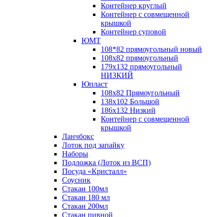
Контейнер круглый
Контейнер с совмещенной
крышкой
Контейнер суповой
ЮМТ
108*82 прямоугольный новый
108х82 прямоугольный
179х132 прямоугольный
НИЗКИЙ
Юпласт
108х82 Прямоугольный
138х102 Большой
186х132 Низкий
Контейнер с совмещенной
крышкой
Ланчбокс
Лоток под запайку
Наборы
Подложка (Лоток из ВСП)
Посуда «Кристалл»
Соусник
Стакан 100мл
Стакан 180 мл
Стакан 200мл
Стакан пивной