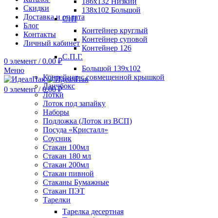
186х132 Низкий
Скидки
138х102 Большой
Доставка и оплата
СтП
Блог
Контейнер круглый
Контакты
Контейнер суповой
Личный кабинет
Контейнер 126
С.П.Г.
0
элемент
/
0.00
₽
Большой 139х102
Меню
Контейнер с совмещенной крышкой
Ланчбокс
0
элемент
/
0.00
₽
Лотки
Лоток под запайку
Наборы
Подложка (Лоток из ВСП)
Посуда «Кристалл»
Соусник
Стакан 100мл
Стакан 180 мл
Стакан 200мл
Стакан пивной
Стаканы Бумажные
Стакан ПЭТ
Тарелки
Тарелка десертная