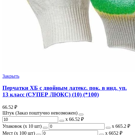
Закрыть
Перчатки ХБ с двойным латекс. пок. в инд. уп.
13 класс (СУПЕР ЛЮКС) (10) (*100)
66.52
₽
Штук (Заказ поштучно невозможен)
х
66.52 ₽
Упаковок (x 10 шт)
х
665.2 ₽
Мест (x 100 шт)
х
6652 ₽