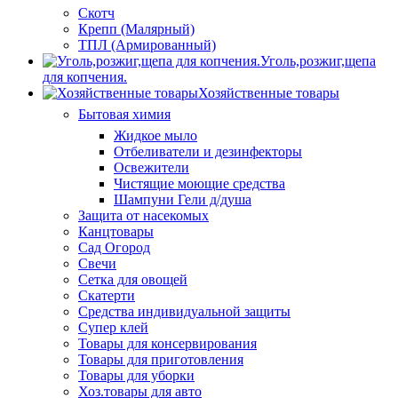
Скотч
Крепп (Малярный)
ТПЛ (Армированный)
Уголь,розжиг,щепа
для копчения.
Хозяйственные товары
Бытовая химия
Жидкое мыло
Отбеливатели и дезинфекторы
Освежители
Чистящие моющие средства
Шампуни Гели д/душа
Защита от насекомых
Канцтовары
Сад Огород
Свечи
Сетка для овощей
Скатерти
Средства индивидуальной защиты
Супер клей
Товары для консервирования
Товары для приготовления
Товары для уборки
Хоз.товары для авто