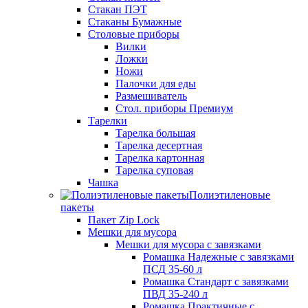
Стакан ПЭТ
Стаканы Бумажные
Столовые приборы
Вилки
Ложки
Ножи
Палочки для еды
Размешиватель
Стол. приборы Премиум
Тарелки
Тарелка большая
Тарелка десертная
Тарелка картонная
Тарелка суповая
Чашка
Полиэтиленовые
пакеты
Пакет Zip Lock
Мешки для мусора
Мешки для мусора с завязками
Ромашка Надежные с завязками
ПСД 35-60 л
Ромашка Стандарт с завязками
ПВД 35-240 л
Ромашка Практичные с