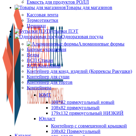
Ёмкость для продуктов РОЛЛ
Товары для магазинов
Кассовая лента
Термоэтикетки
Ценники
Бутылки ПЭТ
Одноразовая посуда
Алюминиевые формы
Барные украшения
Ведра
ВСП Стакан
ВСП Контейнер
Контейнер для конд. изделий (Коррексы Ракушки)
Контейнер для суши
Контейнер для тортов
Контейнера
ЮМТ
108*82 прямоугольный новый
108х82 прямоугольный
179х132 прямоугольный НИЗКИЙ
Юпласт
Контейнер с совмещенной крышкой
108х82 Прямоугольный
Каталог