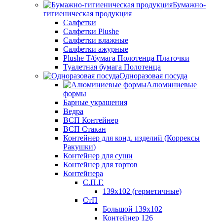
Бумажно-
гигиеническая продукция
Салфетки
Салфетки Plushe
Салфетки влажные
Салфетки ажурные
Plushe Т/бумага Полотенца Платочки
Туалетная бумага Полотенца
Одноразовая посуда
Алюминиевые
формы
Барные украшения
Ведра
ВСП Контейнер
ВСП Стакан
Контейнер для конд. изделий (Коррексы
Ракушки)
Контейнер для суши
Контейнер для тортов
Контейнера
С.П.Г.
139х102 (герметичные)
СтП
Большой 139х102
Контейнер 126