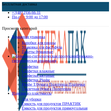
Бесплатная доставка
+7(4812)56-66-11
Пн-пт c 9:00 до 17:00
Просмотр категорий
Бумажная упаковка
Коробки для пиццы
Упаковка для фаст-фуда
Пакеты бумажные
Бумажно-
гигиеническая продукция
Салфетки
Салфетки влажные
Салфетки ажурные
Салфетки Plushe
Plushe Т/бумага Полотенца Платочки
Туалетная бумага Полотенца
Изделия из пластмассы
Для уборки
Ёмкость для продуктов ПРАКТИК
Ёмкость для продуктов прямоугольная