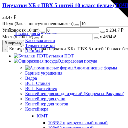
Перчатки ХБ с ПВХ 5 нитей 10 класс белые (ТОЧ
23.47
₽
Штук (Заказ поштучно невозможен)
Упаковок (x 10 шт)
х
234.7 ₽
Товары для магазинов
Мест (x 200 шт)
х
4694 ₽
Кассовая лента
В корзину
Термоэтикетки
Количество товара Перчатки ХБ с ПВХ 5 нитей 10 класс б
Ценники
Бутылки ПЭТ
Одноразовая посуда
Алюминиевые формы
Барные украшения
Ведра
ВСП Стакан
ВСП Контейнер
Контейнер для конд. изделий (Коррексы Ракушки)
Контейнер для суши
Контейнер для тортов
Контейнера
ЮМТ
108*82 прямоугольный новый
108х82 прямоугольный