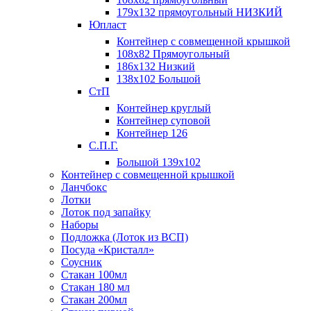
179х132 прямоугольный НИЗКИЙ
Юпласт
Контейнер с совмещенной крышкой
108х82 Прямоугольный
186х132 Низкий
138х102 Большой
СтП
Контейнер круглый
Контейнер суповой
Контейнер 126
С.П.Г.
Большой 139х102
Контейнер с совмещенной крышкой
Ланчбокс
Лотки
Лоток под запайку
Наборы
Подложка (Лоток из ВСП)
Посуда «Кристалл»
Соусник
Стакан 100мл
Стакан 180 мл
Стакан 200мл