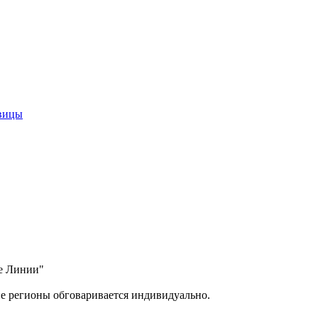
авицы
ые Линии"
ие регионы обговаривается индивидуально.