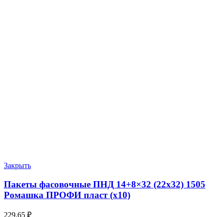
Закрыть
Пакеты фасовочные ПНД 14+8×32 (22х32) 1505
Ромашка ПРОФИ пласт (х10)
229.65
₽