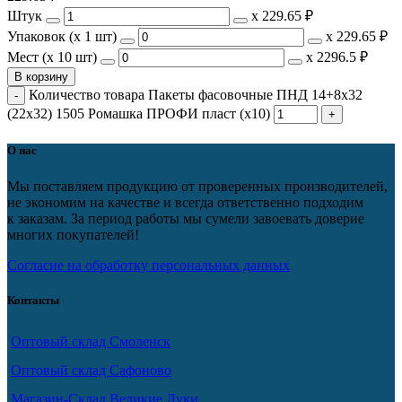
Штук
х
229.65 ₽
Упаковок (x 1 шт)
х
229.65 ₽
Мест (x 10 шт)
х
2296.5 ₽
В корзину
Количество товара Пакеты фасовочные ПНД 14+8x32
(22х32) 1505 Ромашка ПРОФИ пласт (х10)
О нас
Мы поставляем продукцию от проверенных производителей,
не экономим на качестве и всегда ответственно подходим
к заказам. За период работы мы сумели завоевать доверие
многих покупателей!
Согласие на обработку персональных данных
Контакты
Оптовый склад Смоленск
Оптовый склад Сафоново
Магазин-Склад Великие Луки