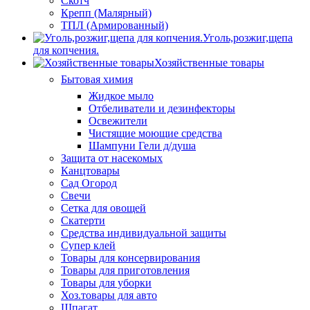
Скотч
Крепп (Малярный)
ТПЛ (Армированный)
Уголь,розжиг,щепа
для копчения.
Хозяйственные товары
Бытовая химия
Жидкое мыло
Отбеливатели и дезинфекторы
Освежители
Чистящие моющие средства
Шампуни Гели д/душа
Защита от насекомых
Канцтовары
Сад Огород
Свечи
Сетка для овощей
Скатерти
Средства индивидуальной защиты
Супер клей
Товары для консервирования
Товары для приготовления
Товары для уборки
Хоз.товары для авто
Шпагат