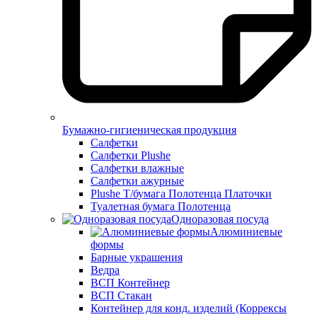
Бумажно-гигиеническая продукция
Салфетки
Салфетки Plushe
Салфетки влажные
Салфетки ажурные
Plushe Т/бумага Полотенца Платочки
Туалетная бумага Полотенца
Одноразовая посуда
Алюминиевые
формы
Барные украшения
Ведра
ВСП Контейнер
ВСП Стакан
Контейнер для конд. изделий (Коррексы