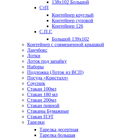
138х102 Большой
СтП
Контейнер круглый
Контейнер суповой
Контейнер 126
С.П.Г.
Большой 139х102
Контейнер с совмещенной крышкой
Ланчбокс
Лотки
Лоток под запайку
Наборы
Подложка (Лоток из ВСП)
Посуда «Кристалл»
Соусник
Стакан 100мл
Стакан 180 мл
Стакан 200мл
Стакан пивной
Стаканы Бумажные
Стакан ПЭТ
Тарелки
Тарелка десертная
Тарелка большая