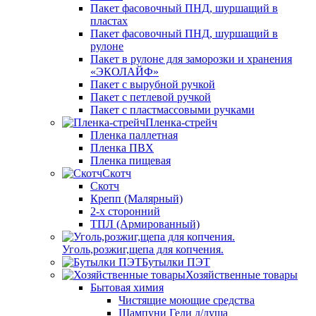
Пакет фасовочный ПНД, шуршащий в
пластах
Пакет фасовочный ПНД, шуршащий в
рулоне
Пакет в рулоне для заморозки и хранения
«ЭКОЛАЙФ»
Пакет с вырубной ручкой
Пакет с петлевой ручкой
Пакет с пластмассовыми ручками
Пленка-стрейч
Пленка паллетная
Пленка ПВХ
Пленка пищевая
Скотч
Скотч
Крепп (Малярный)
2-х сторонний
ТПЛ (Армированный)
Уголь,розжиг,щепа для копчения.
Бутылки ПЭТ
Хозяйственные товары
Бытовая химия
Чистящие моющие средства
Шампуни Гели д/душа