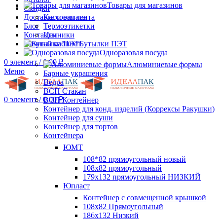
Товары для магазинов
Скидки
Доставка и оплата
Кассовая лента
Блог
Термоэтикетки
Контакты
Ценники
Личный кабинет
Бутылки ПЭТ
Одноразовая посуда
0
элемент
/
0.00
₽
Алюминиевые формы
Меню
Барные украшения
Ведра
ВСП Стакан
0
элемент
/
0.00
₽
ВСП Контейнер
Контейнер для конд. изделий (Коррексы Ракушки)
Контейнер для суши
Контейнер для тортов
Контейнера
ЮМТ
108*82 прямоугольный новый
108х82 прямоугольный
179х132 прямоугольный НИЗКИЙ
Юпласт
Контейнер с совмещенной крышкой
108х82 Прямоугольный
186х132 Низкий