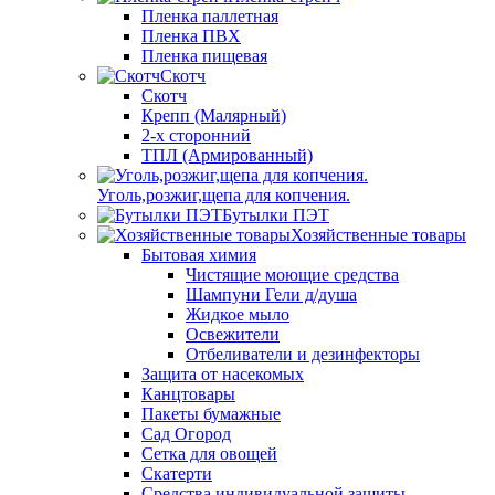
Пленка паллетная
Пленка ПВХ
Пленка пищевая
Скотч
Скотч
Крепп (Малярный)
2-х сторонний
ТПЛ (Армированный)
Уголь,розжиг,щепа для копчения.
Бутылки ПЭТ
Хозяйственные товары
Бытовая химия
Чистящие моющие средства
Шампуни Гели д/душа
Жидкое мыло
Освежители
Отбеливатели и дезинфекторы
Защита от насекомых
Канцтовары
Пакеты бумажные
Сад Огород
Сетка для овощей
Скатерти
Средства индивидуальной защиты