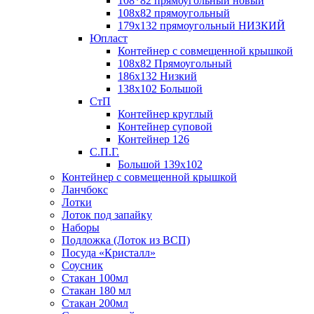
108*82 прямоугольный новый
108х82 прямоугольный
179х132 прямоугольный НИЗКИЙ
Юпласт
Контейнер с совмещенной крышкой
108х82 Прямоугольный
186х132 Низкий
138х102 Большой
СтП
Контейнер круглый
Контейнер суповой
Контейнер 126
С.П.Г.
Большой 139х102
Контейнер с совмещенной крышкой
Ланчбокс
Лотки
Лоток под запайку
Наборы
Подложка (Лоток из ВСП)
Посуда «Кристалл»
Соусник
Стакан 100мл
Стакан 180 мл
Стакан 200мл