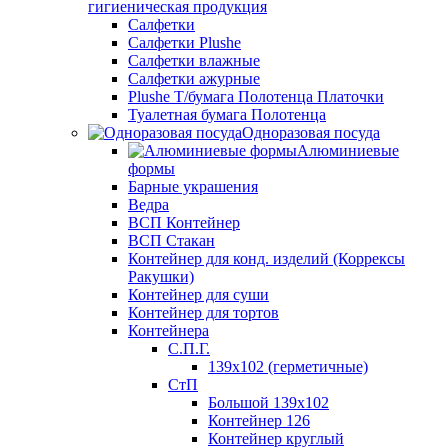
гигиеническая продукция
Салфетки
Салфетки Plushe
Салфетки влажные
Салфетки ажурные
Plushe Т/бумага Полотенца Платочки
Туалетная бумага Полотенца
Одноразовая посуда
Алюминиевые
формы
Барные украшения
Ведра
ВСП Контейнер
ВСП Стакан
Контейнер для конд. изделий (Коррексы
Ракушки)
Контейнер для суши
Контейнер для тортов
Контейнера
С.П.Г.
139х102 (герметичные)
СтП
Большой 139х102
Контейнер 126
Контейнер круглый