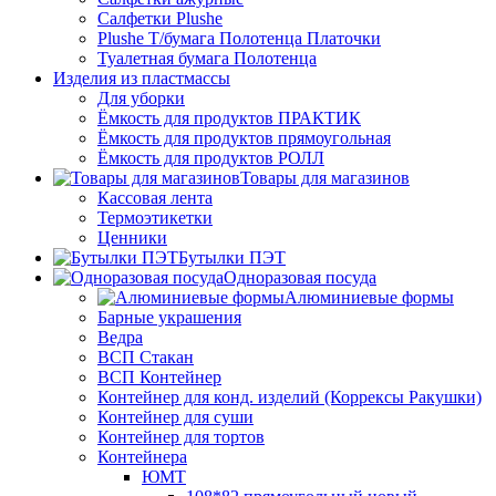
Салфетки Plushe
Plushe Т/бумага Полотенца Платочки
Туалетная бумага Полотенца
Изделия из пластмассы
Для уборки
Ёмкость для продуктов ПРАКТИК
Ёмкость для продуктов прямоугольная
Ёмкость для продуктов РОЛЛ
Товары для магазинов
Кассовая лента
Термоэтикетки
Ценники
Бутылки ПЭТ
Одноразовая посуда
Алюминиевые формы
Барные украшения
Ведра
ВСП Стакан
ВСП Контейнер
Контейнер для конд. изделий (Коррексы Ракушки)
Контейнер для суши
Контейнер для тортов
Контейнера
ЮМТ