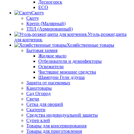
Десногорск
ECO
Скотч
Скотч
Крепп (Малярный)
ТПЛ (Армированный)
Уголь,розжиг,щепа
для копчения.
Хозяйственные товары
Бытовая химия
Жидкое мыло
Отбеливатели и дезинфекторы
Освежители
Чистящие моющие средства
Шампуни Гели д/душа
Защита от насекомых
Канцтовары
Сад Огород
Свечи
Сетка для овощей
Скатерти
Средства индивидуальной защиты
Супер клей
Товары для консервирования
Товары для приготовления