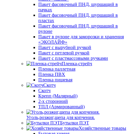
Пакет фасовочный ПНД, шуршащий в
пачках
Пакет фасовочный ПНД, шуршащий в
пластах
Пакет фасовочный ПНД, шуршащий в
рулоне
Пакет в рулоне для заморозки и хранения
«ЭКОЛАЙФ»
Пакет с вырубной ручкой
Пакет с петлевой ручкой
Пакет с пластмассовыми ручками
Пленка-стрейч
Пленка паллетная
Пленка ПВХ
Пленка пищевая
Скотч
Скотч
Крепп (Малярный)
2-х сторонний
ТПЛ (Армированный)
Уголь,розжиг,щепа для копчения.
Бутылки ПЭТ
Хозяйственные товары
Бытовая химия