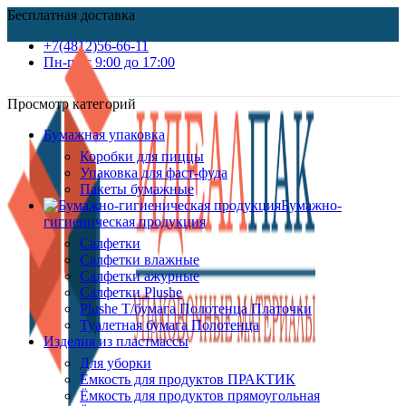
Бесплатная доставка
+7(4812)56-66-11
Пн-пт c 9:00 до 17:00
Просмотр категорий
Бумажная упаковка
Коробки для пиццы
Упаковка для фаст-фуда
Пакеты бумажные
Бумажно-
гигиеническая продукция
Салфетки
Салфетки влажные
Салфетки ажурные
Салфетки Plushe
Plushe Т/бумага Полотенца Платочки
Туалетная бумага Полотенца
Изделия из пластмассы
Для уборки
Ёмкость для продуктов ПРАКТИК
Ёмкость для продуктов прямоугольная