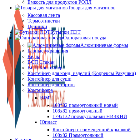
Ёмкость для продуктов РОЛЛ
Товары для магазинов
Кассовая лента
Термоэтикетки
Ценники
Бутылки ПЭТ
Одноразовая посуда
Алюминиевые формы
Барные украшения
Ведра
ВСП Стакан
ВСП Контейнер
Контейнер для конд. изделий (Коррексы Ракушки)
Контейнер для суши
Контейнер для тортов
Контейнера
ЮМТ
108*82 прямоугольный новый
108х82 прямоугольный
179х132 прямоугольный НИЗКИЙ
Юпласт
Контейнер с совмещенной крышкой
108х82 Прямоугольный
Каталог