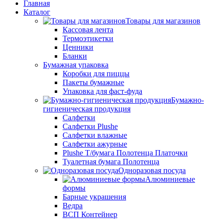
Главная
Каталог
Товары для магазинов
Кассовая лента
Термоэтикетки
Ценники
Бланки
Бумажная упаковка
Коробки для пиццы
Пакеты бумажные
Упаковка для фаст-фуда
Бумажно-
гигиеническая продукция
Салфетки
Салфетки Plushe
Салфетки влажные
Салфетки ажурные
Plushe Т/бумага Полотенца Платочки
Туалетная бумага Полотенца
Одноразовая посуда
Алюминиевые
формы
Барные украшения
Ведра
ВСП Контейнер