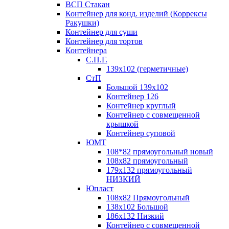
ВСП Стакан
Контейнер для конд. изделий (Коррексы
Ракушки)
Контейнер для суши
Контейнер для тортов
Контейнера
С.П.Г.
139х102 (герметичные)
СтП
Большой 139х102
Контейнер 126
Контейнер круглый
Контейнер с совмещенной
крышкой
Контейнер суповой
ЮМТ
108*82 прямоугольный новый
108х82 прямоугольный
179х132 прямоугольный
НИЗКИЙ
Юпласт
108х82 Прямоугольный
138х102 Большой
186х132 Низкий
Контейнер с совмещенной