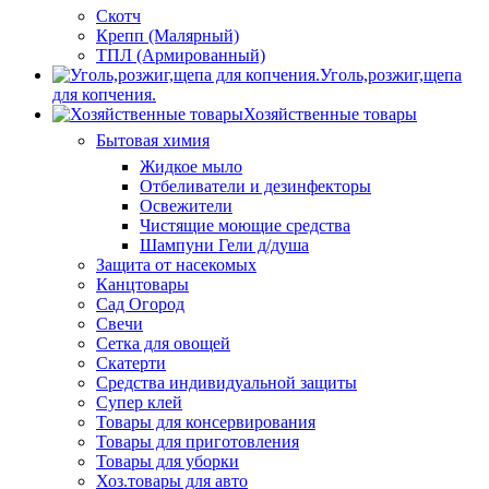
Скотч
Крепп (Малярный)
ТПЛ (Армированный)
Уголь,розжиг,щепа
для копчения.
Хозяйственные товары
Бытовая химия
Жидкое мыло
Отбеливатели и дезинфекторы
Освежители
Чистящие моющие средства
Шампуни Гели д/душа
Защита от насекомых
Канцтовары
Сад Огород
Свечи
Сетка для овощей
Скатерти
Средства индивидуальной защиты
Супер клей
Товары для консервирования
Товары для приготовления
Товары для уборки
Хоз.товары для авто