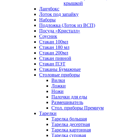
крышкой
Ланчбокс
Лоток под запайку
Наборы
Подложка (Лоток из ВСП)
Посуда «Кристалл»
Соусник
Стакан 100мл
Стакан 180 мл
Стакан 200мл
Стакан пивной
Стакан ПЭТ
Стаканы Бумажные
Столовые приборы
Вилки
Ложки
Ножи
Палочки для еды
Размешиватель
Стол. приборы Премиум
Тарелки
Тарелка большая
Тарелка десертная
Тарелка картонная
Тарелка суповая