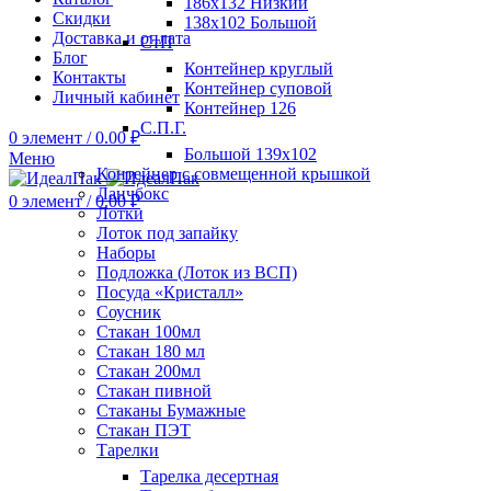
186х132 Низкий
Скидки
138х102 Большой
Доставка и оплата
СтП
Блог
Контейнер круглый
Контакты
Контейнер суповой
Личный кабинет
Контейнер 126
С.П.Г.
0
элемент
/
0.00
₽
Большой 139х102
Меню
Контейнер с совмещенной крышкой
Ланчбокс
0
элемент
/
0.00
₽
Лотки
Лоток под запайку
Наборы
Подложка (Лоток из ВСП)
Посуда «Кристалл»
Соусник
Стакан 100мл
Стакан 180 мл
Стакан 200мл
Стакан пивной
Стаканы Бумажные
Стакан ПЭТ
Тарелки
Тарелка десертная