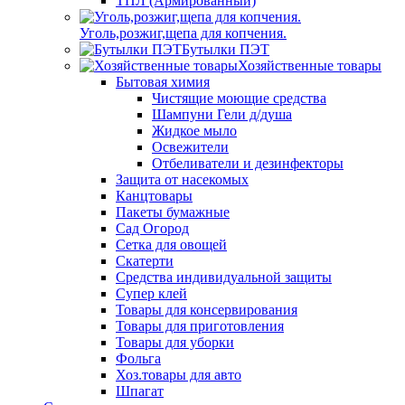
ТПЛ (Армированный)
Уголь,розжиг,щепа для копчения.
Бутылки ПЭТ
Хозяйственные товары
Бытовая химия
Чистящие моющие средства
Шампуни Гели д/душа
Жидкое мыло
Освежители
Отбеливатели и дезинфекторы
Защита от насекомых
Канцтовары
Пакеты бумажные
Сад Огород
Сетка для овощей
Скатерти
Средства индивидуальной защиты
Супер клей
Товары для консервирования
Товары для приготовления
Товары для уборки
Фольга
Хоз.товары для авто
Шпагат