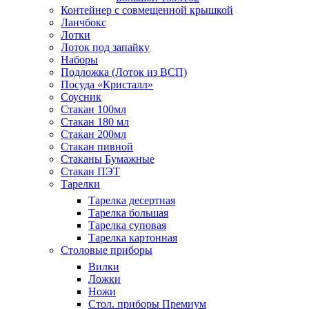
Контейнер с совмещенной крышкой
Ланчбокс
Лотки
Лоток под запайку
Наборы
Подложка (Лоток из ВСП)
Посуда «Кристалл»
Соусник
Стакан 100мл
Стакан 180 мл
Стакан 200мл
Стакан пивной
Стаканы Бумажные
Стакан ПЭТ
Тарелки
Тарелка десертная
Тарелка большая
Тарелка суповая
Тарелка картонная
Столовые приборы
Вилки
Ложки
Ножи
Стол. приборы Премиум