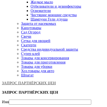
Жидкое мыло
Отбеливатели и дезинфекторы
Освежители
Чистящие моющие средства
Шампуни Гели д/душа
Защита от насекомых
Канцтовары
Сад Огород
Свечи
Сетка для овощей
Скатерти
Средства индивидуальной защиты
Супер клей
Товары для консервирования
Товары для приготовления
Товары для уборки
Хоз.товары для авто
Шпагат
ЗАПРОС ПАРТНЁРСКИХ ЦЕН
ЗАПРОС ПАРТНЁРСКИХ ЦЕН
Имя