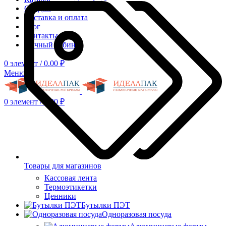
Скидки
Доставка и оплата
Блог
Контакты
Личный кабинет
0
элемент
/
0.00
₽
Меню
0
элемент
/
0.00
₽
Товары для магазинов
Кассовая лента
Термоэтикетки
Ценники
Бутылки ПЭТ
Одноразовая посуда