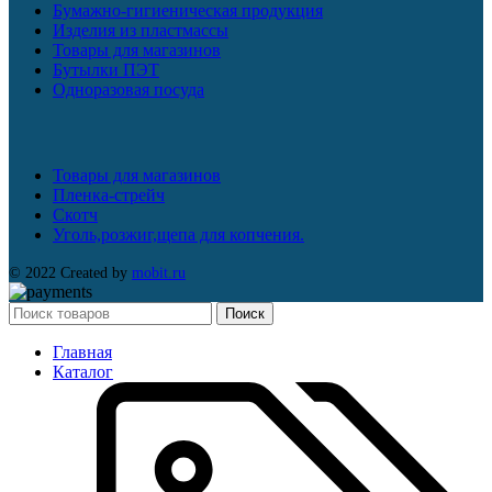
Бумажно-гигиеническая продукция
Изделия из пластмассы
Товары для магазинов
Бутылки ПЭТ
Одноразовая посуда
Товары для магазинов
Пленка-стрейч
Скотч
Уголь,розжиг,щепа для копчения.
© 2022 Created by
mobit.ru
Поиск
Главная
Каталог