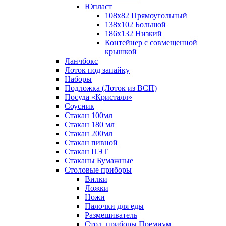
Юпласт
108х82 Прямоугольный
138х102 Большой
186х132 Низкий
Контейнер с совмещенной
крышкой
Ланчбокс
Лоток под запайку
Наборы
Подложка (Лоток из ВСП)
Посуда «Кристалл»
Соусник
Стакан 100мл
Стакан 180 мл
Стакан 200мл
Стакан пивной
Стакан ПЭТ
Стаканы Бумажные
Столовые приборы
Вилки
Ложки
Ножи
Палочки для еды
Размешиватель
Стол. приборы Премиум