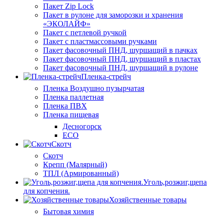
Пакет Zip Lock
Пакет в рулоне для заморозки и хранения
«ЭКОЛАЙФ»
Пакет с петлевой ручкой
Пакет с пластмассовыми ручками
Пакет фасовочный ПНД, шуршащий в пачках
Пакет фасовочный ПНД, шуршащий в пластах
Пакет фасовочный ПНД, шуршащий в рулоне
Пленка-стрейч
Пленка Воздушно пузырчатая
Пленка паллетная
Пленка ПВХ
Пленка пищевая
Десногорск
ECO
Скотч
Скотч
Крепп (Малярный)
ТПЛ (Армированный)
Уголь,розжиг,щепа
для копчения.
Хозяйственные товары
Бытовая химия