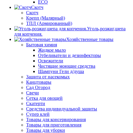
ECO
Скотч
Скотч
Крепп (Малярный)
ТПЛ (Армированный)
Уголь,розжиг,щепа
для копчения.
Хозяйственные товары
Бытовая химия
Жидкое мыло
Отбеливатели и дезинфекторы
Освежители
Чистящие моющие средства
Шампуни Гели д/душа
Защита от насекомых
Канцтовары
Сад Огород
Свечи
Сетка для овощей
Скатерти
Средства индивидуальной защиты
Супер клей
Товары для консервирования
Товары для приготовления
Товары для уборки