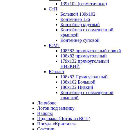
139х102 (герметичные)
СтП
Большой 139х102
Контейнер 126
Контейнер круглый
Контейнер с совмещенной
крышкой
Контейнер суповой
ЮМТ
108*82 прямоугольный новый
108х82 прямоугольный
179х132 прямоугольный
НИЗКИЙ
Юпласт
108х82 Прямоугольный
138х102 Большой
186х132 Низкий
Контейнер с совмещенной
крышкой
Ланчбокс
Лоток под запайку
Наборы
Подложка (Лоток из ВСП)
Посуда «Кристалл»
Соусник