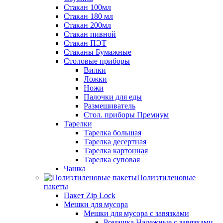
Стакан 100мл
Стакан 180 мл
Стакан 200мл
Стакан пивной
Стакан ПЭТ
Стаканы Бумажные
Столовые приборы
Вилки
Ложки
Ножи
Палочки для еды
Размешиватель
Стол. приборы Премиум
Тарелки
Тарелка большая
Тарелка десертная
Тарелка картонная
Тарелка суповая
Чашка
Полиэтиленовые
пакеты
Пакет Zip Lock
Мешки для мусора
Мешки для мусора с завязками
Ромашка Надежные с завязками