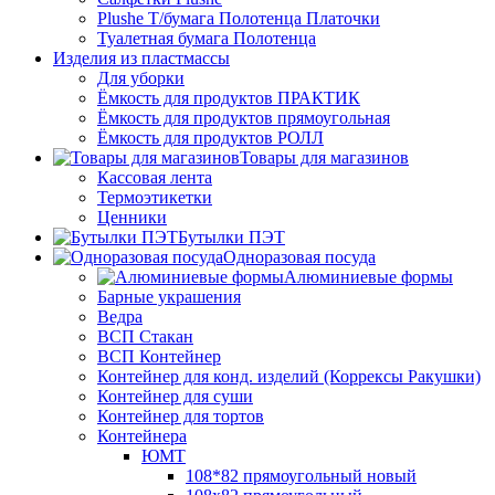
Plushe Т/бумага Полотенца Платочки
Туалетная бумага Полотенца
Изделия из пластмассы
Для уборки
Ёмкость для продуктов ПРАКТИК
Ёмкость для продуктов прямоугольная
Ёмкость для продуктов РОЛЛ
Товары для магазинов
Кассовая лента
Термоэтикетки
Ценники
Бутылки ПЭТ
Одноразовая посуда
Алюминиевые формы
Барные украшения
Ведра
ВСП Стакан
ВСП Контейнер
Контейнер для конд. изделий (Коррексы Ракушки)
Контейнер для суши
Контейнер для тортов
Контейнера
ЮМТ
108*82 прямоугольный новый