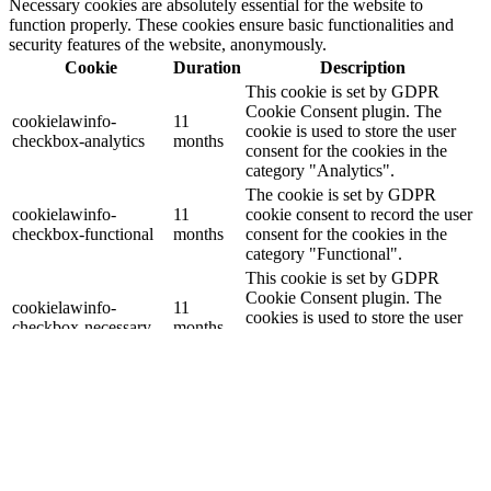
Necessary cookies are absolutely essential for the website to
function properly. These cookies ensure basic functionalities and
security features of the website, anonymously.
Cookie
Duration
Description
This cookie is set by GDPR
Cookie Consent plugin. The
cookielawinfo-
11
cookie is used to store the user
checkbox-analytics
months
consent for the cookies in the
category "Analytics".
The cookie is set by GDPR
cookielawinfo-
11
cookie consent to record the user
checkbox-functional
months
consent for the cookies in the
category "Functional".
This cookie is set by GDPR
Cookie Consent plugin. The
cookielawinfo-
11
cookies is used to store the user
checkbox-necessary
months
consent for the cookies in the
category "Necessary".
This cookie is set by GDPR
Cookie Consent plugin. The
cookielawinfo-
11
cookie is used to store the user
checkbox-others
months
consent for the cookies in the
category "Other.
This cookie is set by GDPR