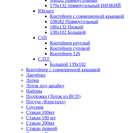
108х82 прямоугольный
179х132 прямоугольный НИЗКИЙ
Юпласт
Контейнер с совмещенной крышкой
108х82 Прямоугольный
186х132 Низкий
138х102 Большой
СтП
Контейнер круглый
Контейнер суповой
Контейнер 126
С.П.Г.
Большой 139х102
Контейнер с совмещенной крышкой
Ланчбокс
Лотки
Лоток под запайку
Наборы
Подложка (Лоток из ВСП)
Посуда «Кристалл»
Соусник
Стакан 100мл
Стакан 180 мл
Стакан 200мл
Стакан пивной