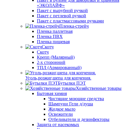
Пакет в рулоне для заморозки и хранения
«ЭКОЛАЙФ»
Пакет с вырубной ручкой
Пакет с петлевой ручкой
Пакет с пластмассовыми ручками
Пленка-стрейч
Пленка паллетная
Пленка ПВХ
Пленка пищевая
Скотч
Скотч
Крепп (Малярный)
2-х сторонний
ТПЛ (Армированный)
Уголь,розжиг,щепа для копчения.
Бутылки ПЭТ
Хозяйственные товары
Бытовая химия
Чистящие моющие средства
Шампуни Гели д/душа
Жидкое мыло
Освежители
Отбеливатели и дезинфекторы
Защита от насекомых