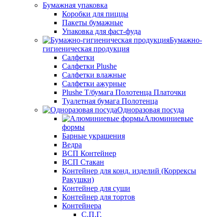
Бумажная упаковка
Коробки для пиццы
Пакеты бумажные
Упаковка для фаст-фуда
Бумажно-
гигиеническая продукция
Салфетки
Салфетки Plushe
Салфетки влажные
Салфетки ажурные
Plushe Т/бумага Полотенца Платочки
Туалетная бумага Полотенца
Одноразовая посуда
Алюминиевые
формы
Барные украшения
Ведра
ВСП Контейнер
ВСП Стакан
Контейнер для конд. изделий (Коррексы
Ракушки)
Контейнер для суши
Контейнер для тортов
Контейнера
С.П.Г.