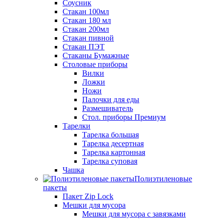
Соусник
Стакан 100мл
Стакан 180 мл
Стакан 200мл
Стакан пивной
Стакан ПЭТ
Стаканы Бумажные
Столовые приборы
Вилки
Ложки
Ножи
Палочки для еды
Размешиватель
Стол. приборы Премиум
Тарелки
Тарелка большая
Тарелка десертная
Тарелка картонная
Тарелка суповая
Чашка
Полиэтиленовые
пакеты
Пакет Zip Lock
Мешки для мусора
Мешки для мусора с завязками