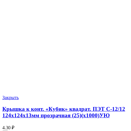
Закрыть
Крышка к конт. «Кубик» квадрат. ПЭТ С-12/12
124х124х13мм прозрачная (25)(х1000)УЮ
4.30
₽