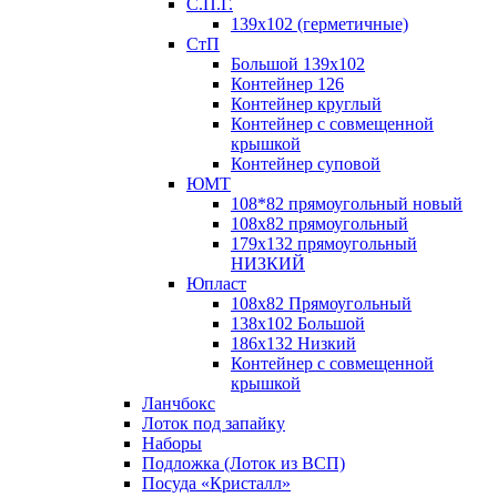
С.П.Г.
139х102 (герметичные)
СтП
Большой 139х102
Контейнер 126
Контейнер круглый
Контейнер с совмещенной
крышкой
Контейнер суповой
ЮМТ
108*82 прямоугольный новый
108х82 прямоугольный
179х132 прямоугольный
НИЗКИЙ
Юпласт
108х82 Прямоугольный
138х102 Большой
186х132 Низкий
Контейнер с совмещенной
крышкой
Ланчбокс
Лоток под запайку
Наборы
Подложка (Лоток из ВСП)
Посуда «Кристалл»