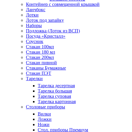
Контейнер с совмещенной крышкой
Ланчбокс
Лотки
Лоток под запайку
Наборы
Подложка (Лоток из ВСП)
Посуда «Кристалл»
Соусник
Стакан 100мл
Стакан 180 мл
Стакан 200мл
Стакан пивной
Стаканы Бумажные
Стакан ПЭТ
Тарелки
Тарелка десертная
Тарелка большая
Тарелка суповая
Тарелка картонная
Столовые приборы
Вилки
Ложки
Ножи
Стол. приборы Премиум