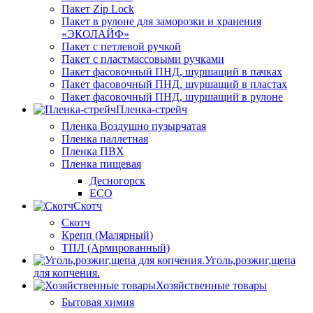
Пакет Zip Lock
Пакет в рулоне для заморозки и хранения
«ЭКОЛАЙФ»
Пакет с петлевой ручкой
Пакет с пластмассовыми ручками
Пакет фасовочный ПНД, шуршащий в пачках
Пакет фасовочный ПНД, шуршащий в пластах
Пакет фасовочный ПНД, шуршащий в рулоне
Пленка-стрейч
Пленка Воздушно пузырчатая
Пленка паллетная
Пленка ПВХ
Пленка пищевая
Десногорск
ECO
Скотч
Скотч
Крепп (Малярный)
ТПЛ (Армированный)
Уголь,розжиг,щепа
для копчения.
Хозяйственные товары
Бытовая химия