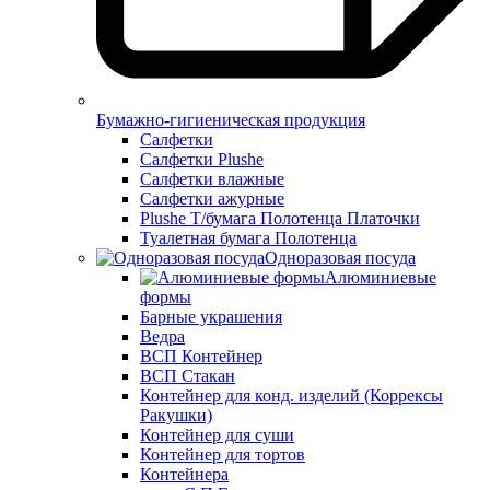
Бумажно-гигиеническая продукция
Салфетки
Салфетки Plushe
Салфетки влажные
Салфетки ажурные
Plushe Т/бумага Полотенца Платочки
Туалетная бумага Полотенца
Одноразовая посуда
Алюминиевые
формы
Барные украшения
Ведра
ВСП Контейнер
ВСП Стакан
Контейнер для конд. изделий (Коррексы
Ракушки)
Контейнер для суши
Контейнер для тортов
Контейнера