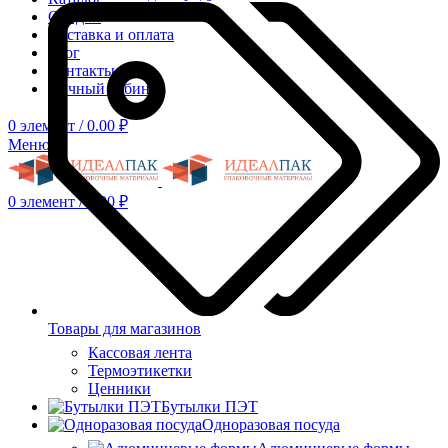
Скидки
Доставка и оплата
Блог
Контакты
Личный кабинет
0
элемент
/
0.00
₽
Меню
0
элемент
/
0.00
₽
Товары для магазинов
Кассовая лента
Термоэтикетки
Ценники
Бутылки ПЭТ
Одноразовая посуда