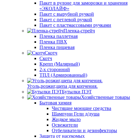
Пакет в рулоне для заморозки и хранения
«ЭКОЛАЙФ»
Пакет с вырубной ручкой
Пакет с петлевой ручкой
Пакет с пластмассовыми ручками
Пленка-стрейч
Пленка паллетная
Пленка ПВХ
Пленка пищевая
Скотч
Скотч
Крепп (Малярный)
2-х сторонний
ТПЛ (Армированный)
Уголь,розжиг,щепа для копчения.
Бутылки ПЭТ
Хозяйственные товары
Бытовая химия
Чистящие моющие средства
Шампуни Гели д/душа
Жидкое мыло
Освежители
Отбеливатели и дезинфекторы
Защита от насекомых