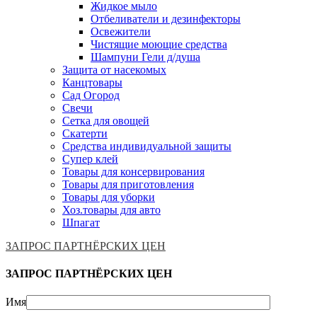
Жидкое мыло
Отбеливатели и дезинфекторы
Освежители
Чистящие моющие средства
Шампуни Гели д/душа
Защита от насекомых
Канцтовары
Сад Огород
Свечи
Сетка для овощей
Скатерти
Средства индивидуальной защиты
Супер клей
Товары для консервирования
Товары для приготовления
Товары для уборки
Хоз.товары для авто
Шпагат
ЗАПРОС ПАРТНЁРСКИХ ЦЕН
ЗАПРОС ПАРТНЁРСКИХ ЦЕН
Имя