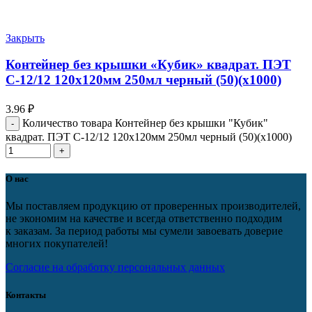
Закрыть
Контейнер без крышки «Кубик» квадрат. ПЭТ
С-12/12 120х120мм 250мл черный (50)(х1000)
3.96
₽
Количество товара Контейнер без крышки "Кубик"
квадрат. ПЭТ С-12/12 120х120мм 250мл черный (50)(х1000)
О нас
Мы поставляем продукцию от проверенных производителей,
не экономим на качестве и всегда ответственно подходим
к заказам. За период работы мы сумели завоевать доверие
многих покупателей!
Согласие на обработку персональных данных
Контакты