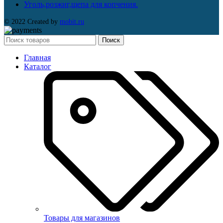
Уголь,розжиг,щепа для копчения.
© 2022 Created by
mobit.ru
Поиск
Главная
Каталог
Товары для магазинов