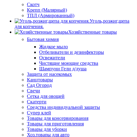
Скотч
Крепп (Малярный)
ТПЛ (Армированный)
Уголь,розжиг,щепа
для копчения.
Хозяйственные товары
Бытовая химия
Жидкое мыло
Отбеливатели и дезинфекторы
Освежители
Чистящие моющие средства
Шампуни Гели д/душа
Защита от насекомых
Канцтовары
Сад Огород
Свечи
Сетка для овощей
Скатерти
Средства индивидуальной защиты
Супер клей
Товары для консервирования
Товары для приготовления
Товары для уборки
Хоз.товары для авто