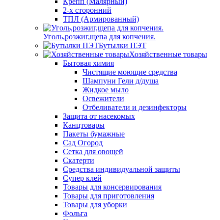
Крепп (Малярный)
2-х сторонний
ТПЛ (Армированный)
Уголь,розжиг,щепа для копчения.
Бутылки ПЭТ
Хозяйственные товары
Бытовая химия
Чистящие моющие средства
Шампуни Гели д/душа
Жидкое мыло
Освежители
Отбеливатели и дезинфекторы
Защита от насекомых
Канцтовары
Пакеты бумажные
Сад Огород
Сетка для овощей
Скатерти
Средства индивидуальной защиты
Супер клей
Товары для консервирования
Товары для приготовления
Товары для уборки
Фольга