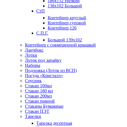
186х132 Низкий
138х102 Большой
СтП
Контейнер круглый
Контейнер суповой
Контейнер 126
С.П.Г.
Большой 139х102
Контейнер с совмещенной крышкой
Ланчбокс
Лотки
Лоток под запайку
Наборы
Подложка (Лоток из ВСП)
Посуда «Кристалл»
Соусник
Стакан 100мл
Стакан 180 мл
Стакан 200мл
Стакан пивной
Стаканы Бумажные
Стакан ПЭТ
Тарелки
Тарелка десертная