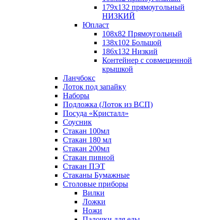
179х132 прямоугольный
НИЗКИЙ
Юпласт
108х82 Прямоугольный
138х102 Большой
186х132 Низкий
Контейнер с совмещенной
крышкой
Ланчбокс
Лоток под запайку
Наборы
Подложка (Лоток из ВСП)
Посуда «Кристалл»
Соусник
Стакан 100мл
Стакан 180 мл
Стакан 200мл
Стакан пивной
Стакан ПЭТ
Стаканы Бумажные
Столовые приборы
Вилки
Ложки
Ножи
Палочки для еды