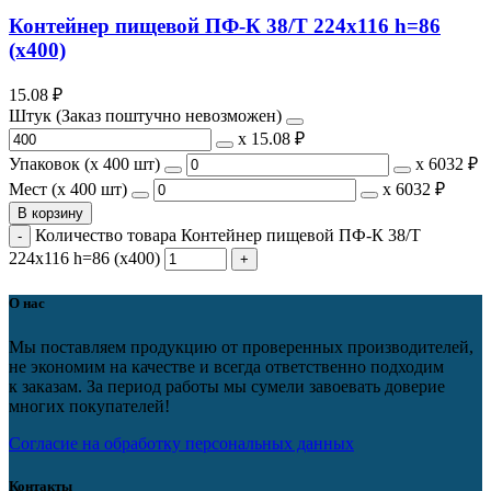
Контейнер пищевой ПФ-К 38/Т 224х116 h=86
(х400)
15.08
₽
Штук (Заказ поштучно невозможен)
х
15.08 ₽
Упаковок (x 400 шт)
х
6032 ₽
Мест (x 400 шт)
х
6032 ₽
В корзину
Количество товара Контейнер пищевой ПФ-К 38/Т
224х116 h=86 (х400)
О нас
Мы поставляем продукцию от проверенных производителей,
не экономим на качестве и всегда ответственно подходим
к заказам. За период работы мы сумели завоевать доверие
многих покупателей!
Согласие на обработку персональных данных
Контакты