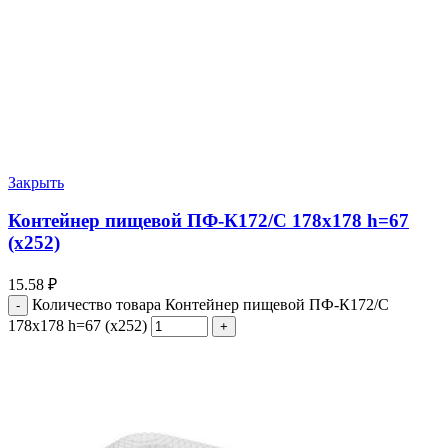
Закрыть
Контейнер пищевой ПФ-К172/С 178х178 h=67
(х252)
15.58
₽
Количество товара Контейнер пищевой ПФ-К172/С
178х178 h=67 (х252)