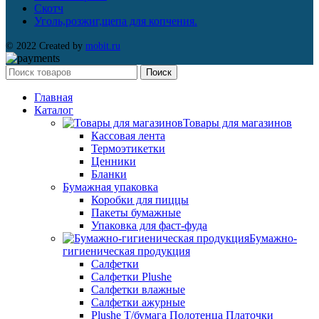
Скотч
Уголь,розжиг,щепа для копчения.
© 2022 Created by
mobit.ru
Поиск
Главная
Каталог
Товары для магазинов
Кассовая лента
Термоэтикетки
Ценники
Бланки
Бумажная упаковка
Коробки для пиццы
Пакеты бумажные
Упаковка для фаст-фуда
Бумажно-
гигиеническая продукция
Салфетки
Салфетки Plushe
Салфетки влажные
Салфетки ажурные
Plushe Т/бумага Полотенца Платочки