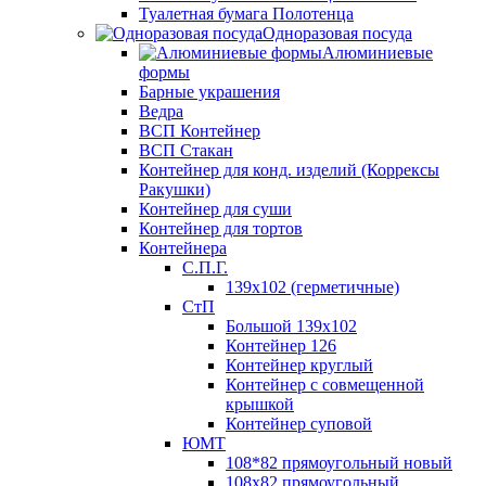
Туалетная бумага Полотенца
Одноразовая посуда
Алюминиевые
формы
Барные украшения
Ведра
ВСП Контейнер
ВСП Стакан
Контейнер для конд. изделий (Коррексы
Ракушки)
Контейнер для суши
Контейнер для тортов
Контейнера
С.П.Г.
139х102 (герметичные)
СтП
Большой 139х102
Контейнер 126
Контейнер круглый
Контейнер с совмещенной
крышкой
Контейнер суповой
ЮМТ
108*82 прямоугольный новый
108х82 прямоугольный