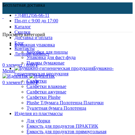
Бесплатная доставка
+7(4812)56-66-11
Пн-пт c 9:00 до 17:00
Каталог
Скидки
Просмотр категорий
Доставка и оплата
Блог
Бумажная упаковка
Контакты
Коробки для пиццы
Личный кабинет
Упаковка для фаст-фуда
Пакеты бумажные
0
элемент
/
0.00
₽
Бумажно-
Меню
гигиеническая продукция
Салфетки
0
элемент
/
0.00
₽
Салфетки влажные
Салфетки ажурные
Салфетки Plushe
Plushe Т/бумага Полотенца Платочки
Туалетная бумага Полотенца
Изделия из пластмассы
Для уборки
Ёмкость для продуктов ПРАКТИК
Ёмкость для продуктов прямоугольная