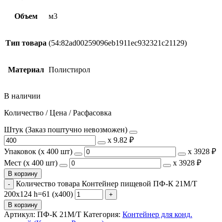
Объем
м3
Тип товара
(54:82ad00259096eb1911ec932321c21129)
Материал
Полистирол
В наличии
Количество / Цена / Расфасовка
Штук (Заказ поштучно невозможен)
х
9.82 ₽
Упаковок (x 400 шт)
х
3928 ₽
Мест (x 400 шт)
х
3928 ₽
В корзину
Количество товара Контейнер пищевой ПФ-К 21М/Т
200х124 h=61 (х400)
В корзину
Артикул:
ПФ-К 21М/Т
Категория:
Контейнер для конд.