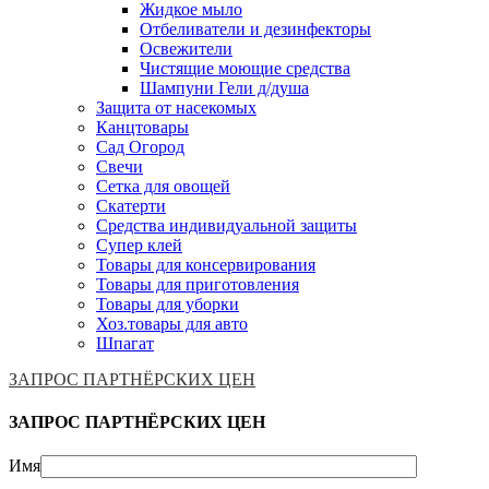
Жидкое мыло
Отбеливатели и дезинфекторы
Освежители
Чистящие моющие средства
Шампуни Гели д/душа
Защита от насекомых
Канцтовары
Сад Огород
Свечи
Сетка для овощей
Скатерти
Средства индивидуальной защиты
Супер клей
Товары для консервирования
Товары для приготовления
Товары для уборки
Хоз.товары для авто
Шпагат
ЗАПРОС ПАРТНЁРСКИХ ЦЕН
ЗАПРОС ПАРТНЁРСКИХ ЦЕН
Имя