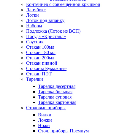
Контейнер с совмещенной крышкой
Ланчбокс
Лотки
Лоток под запайку
Наборы
Подложка (Лоток из ВСП)
Посуда «Кристалл»
Соусник
Стакан 100мл
Стакан 180 мл
Стакан 200мл
Стакан пивной
Стаканы Бумажные
Стакан ПЭТ
Тарелки
Тарелка десертная
Тарелка большая
Тарелка суповая
Тарелка картонная
Столовые приборы
Вилки
Ложки
Ножи
Стол. приборы Премиум