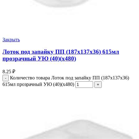
Закрыть
Лоток под запайку ПП (187х137х36) 615мл
прозрачный УЮ (40)(х480)
8.25
₽
Количество товара Лоток под запайку ПП (187х137х36)
615мл прозрачный УЮ (40)(х480)