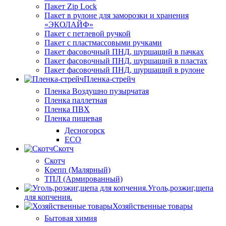
Пакет Zip Lock
Пакет в рулоне для заморозки и хранения
«ЭКОЛАЙФ»
Пакет с петлевой ручкой
Пакет с пластмассовыми ручками
Пакет фасовочный ПНД, шуршащий в пачках
Пакет фасовочный ПНД, шуршащий в пластах
Пакет фасовочный ПНД, шуршащий в рулоне
Пленка-стрейч
Пленка Воздушно пузырчатая
Пленка паллетная
Пленка ПВХ
Пленка пищевая
Десногорск
ECO
Скотч
Скотч
Крепп (Малярный)
ТПЛ (Армированный)
Уголь,розжиг,щепа
для копчения.
Хозяйственные товары
Бытовая химия