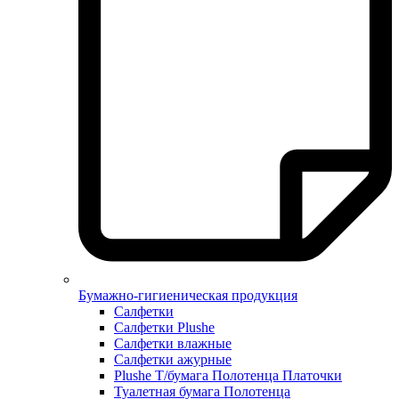
Бумажно-гигиеническая продукция
Салфетки
Салфетки Plushe
Салфетки влажные
Салфетки ажурные
Plushe Т/бумага Полотенца Платочки
Туалетная бумага Полотенца