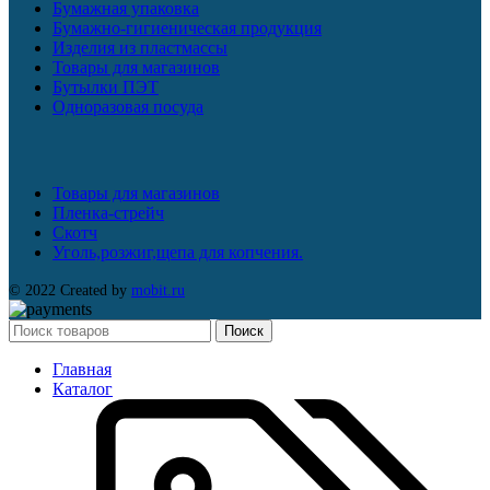
Бумажная упаковка
Бумажно-гигиеническая продукция
Изделия из пластмассы
Товары для магазинов
Бутылки ПЭТ
Одноразовая посуда
Товары для магазинов
Пленка-стрейч
Скотч
Уголь,розжиг,щепа для копчения.
© 2022 Created by
mobit.ru
Поиск
Главная
Каталог