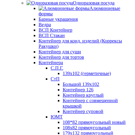
Одноразовая посуда
Алюминиевые
формы
Барные украшения
Ведра
ВСП Контейнер
ВСП Стакан
Контейнер для конд. изделий (Коррексы
Ракушки)
Контейнер для суши
Контейнер для тортов
Контейнера
С.П.Г.
139х102 (герметичные)
СтП
Большой 139х102
Контейнер 126
Контейнер круглый
Контейнер с совмещенной
крышкой
Контейнер суповой
ЮМТ
108*82 прямоугольный новый
108х82 прямоугольный
179х132 прямоугольный