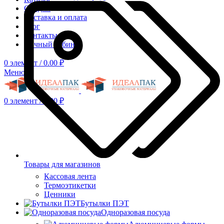
Скидки
Доставка и оплата
Блог
Контакты
Личный кабинет
0
элемент
/
0.00
₽
Меню
0
элемент
/
0.00
₽
Товары для магазинов
Кассовая лента
Термоэтикетки
Ценники
Бутылки ПЭТ
Одноразовая посуда