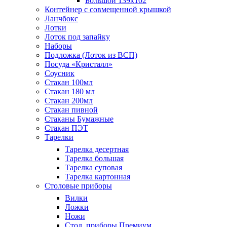
Большой 139х102
Контейнер с совмещенной крышкой
Ланчбокс
Лотки
Лоток под запайку
Наборы
Подложка (Лоток из ВСП)
Посуда «Кристалл»
Соусник
Стакан 100мл
Стакан 180 мл
Стакан 200мл
Стакан пивной
Стаканы Бумажные
Стакан ПЭТ
Тарелки
Тарелка десертная
Тарелка большая
Тарелка суповая
Тарелка картонная
Столовые приборы
Вилки
Ложки
Ножи
Стол. приборы Премиум