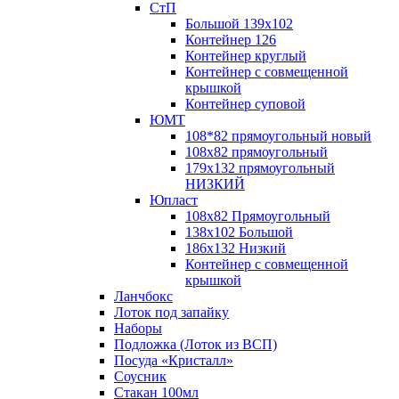
СтП
Большой 139х102
Контейнер 126
Контейнер круглый
Контейнер с совмещенной
крышкой
Контейнер суповой
ЮМТ
108*82 прямоугольный новый
108х82 прямоугольный
179х132 прямоугольный
НИЗКИЙ
Юпласт
108х82 Прямоугольный
138х102 Большой
186х132 Низкий
Контейнер с совмещенной
крышкой
Ланчбокс
Лоток под запайку
Наборы
Подложка (Лоток из ВСП)
Посуда «Кристалл»
Соусник
Стакан 100мл