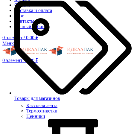
Скидки
Доставка и оплата
Блог
Контакты
Личный кабинет
0
элемент
/
0.00
₽
Меню
0
элемент
/
0.00
₽
Товары для магазинов
Кассовая лента
Термоэтикетки
Ценники