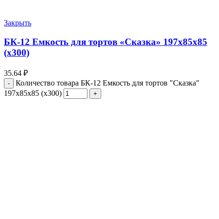
Закрыть
БК-12 Емкость для тортов «Сказка» 197х85х85
(х300)
35.64
₽
Количество товара БК-12 Емкость для тортов "Сказка"
197х85х85 (х300)