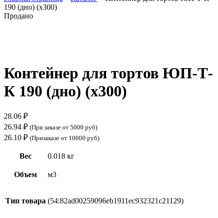
190 (дно) (х300)
Продано
Нажмите, чтобы увеличить
Контейнер для тортов ЮП-Т-
К 190 (дно) (х300)
28.06
₽
26.94
₽
(При заказе от 5000 руб)
26.10
₽
(Призаказе от 10000 руб)
Вес
0.018 кг
Объем
м3
Тип товара
(54:82ad00259096eb1911ec932321c21129)