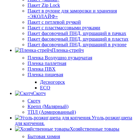
Пакет Zip Lock
Пакет в рулоне для заморозки и хранения
«ЭКОЛАЙФ»
Пакет с петлевой ручкой
Пакет с пластмассовыми ручками
Пакет фасовочный ПНД, шуршащий в пачках
Пакет фасовочный ПНД, шуршащий в пластах
Пакет фасовочный ПНД, шуршащий в рулоне
Пленка-стрейч
Пленка Воздушно пузырчатая
Пленка паллетная
Пленка ПВХ
Пленка пищевая
Десногорск
ECO
Скотч
Скотч
Крепп (Малярный)
ТПЛ (Армированный)
Уголь,розжиг,щепа
для копчения.
Хозяйственные товары
Бытовая химия