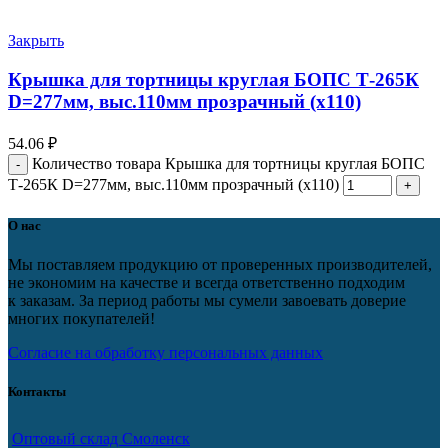
Закрыть
Крышка для тортницы круглая БОПС Т-265К
D=277мм, выс.110мм прозрачный (х110)
54.06
₽
Количество товара Крышка для тортницы круглая БОПС
Т-265К D=277мм, выс.110мм прозрачный (х110)
О нас
Мы поставляем продукцию от проверенных производителей,
не экономим на качестве и всегда ответственно подходим
к заказам. За период работы мы сумели завоевать доверие
многих покупателей!
Согласие на обработку персональных данных
Контакты
Оптовый склад Смоленск