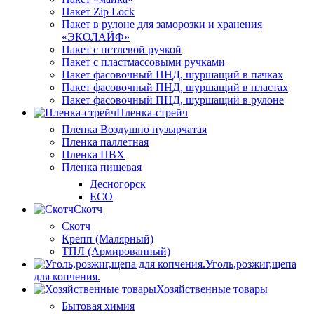
Пакет Zip Lock
Пакет в рулоне для заморозки и хранения
«ЭКОЛАЙФ»
Пакет с петлевой ручкой
Пакет с пластмассовыми ручками
Пакет фасовочный ПНД, шуршащий в пачках
Пакет фасовочный ПНД, шуршащий в пластах
Пакет фасовочный ПНД, шуршащий в рулоне
Пленка-стрейч
Пленка Воздушно пузырчатая
Пленка паллетная
Пленка ПВХ
Пленка пищевая
Десногорск
ECO
Скотч
Скотч
Крепп (Малярный)
ТПЛ (Армированный)
Уголь,розжиг,щепа
для копчения.
Хозяйственные товары
Бытовая химия