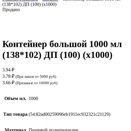
(138*102) ДП (100) (х1000)
Продано
Нажмите, чтобы увеличить
Контейнер большой 1000 мл
(138*102) ДП (100) (х1000)
3.94
₽
3.78
₽
(При заказе от 5000 руб)
3.66
₽
(Призаказе от 10000 руб)
Объем мл.
1000
Тип товара
(54:82ad00259096eb1911ec932321c21129)
Материал
Пищевой полипропилен