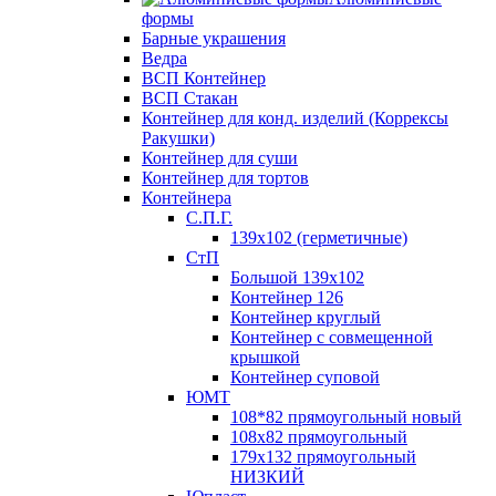
формы
Барные украшения
Ведра
ВСП Контейнер
ВСП Стакан
Контейнер для конд. изделий (Коррексы
Ракушки)
Контейнер для суши
Контейнер для тортов
Контейнера
С.П.Г.
139х102 (герметичные)
СтП
Большой 139х102
Контейнер 126
Контейнер круглый
Контейнер с совмещенной
крышкой
Контейнер суповой
ЮМТ
108*82 прямоугольный новый
108х82 прямоугольный
179х132 прямоугольный
НИЗКИЙ