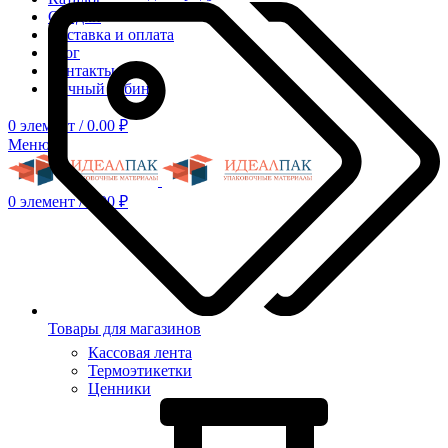
Скидки
Доставка и оплата
Блог
Контакты
Личный кабинет
0
элемент
/
0.00
₽
Меню
0
элемент
/
0.00
₽
Товары для магазинов
Кассовая лента
Термоэтикетки
Ценники