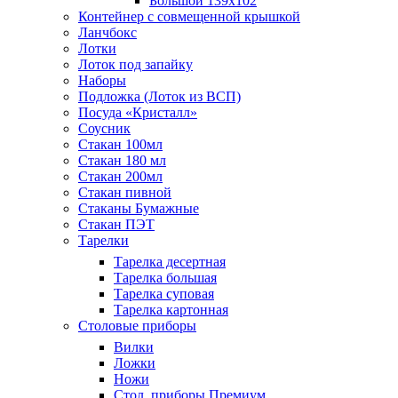
Большой 139х102
Контейнер с совмещенной крышкой
Ланчбокс
Лотки
Лоток под запайку
Наборы
Подложка (Лоток из ВСП)
Посуда «Кристалл»
Соусник
Стакан 100мл
Стакан 180 мл
Стакан 200мл
Стакан пивной
Стаканы Бумажные
Стакан ПЭТ
Тарелки
Тарелка десертная
Тарелка большая
Тарелка суповая
Тарелка картонная
Столовые приборы
Вилки
Ложки
Ножи
Стол. приборы Премиум