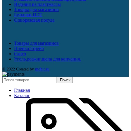
Изделия из пластмассы
Товары для магазинов
Бутылки ПЭТ
Одноразовая посуда
Товары для магазинов
Пленка-стрейч
Скотч
Уголь,розжиг,щепа для копчения.
© 2022 Created by
mobit.ru
Поиск
Главная
Каталог