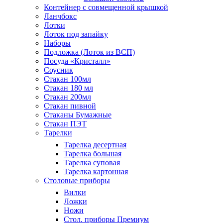
Контейнер с совмещенной крышкой
Ланчбокс
Лотки
Лоток под запайку
Наборы
Подложка (Лоток из ВСП)
Посуда «Кристалл»
Соусник
Стакан 100мл
Стакан 180 мл
Стакан 200мл
Стакан пивной
Стаканы Бумажные
Стакан ПЭТ
Тарелки
Тарелка десертная
Тарелка большая
Тарелка суповая
Тарелка картонная
Столовые приборы
Вилки
Ложки
Ножи
Стол. приборы Премиум