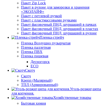
Пакет Zip Lock
Пакет в рулоне для заморозки и хранения
«ЭКОЛАЙФ»
Пакет с петлевой ручкой
Пакет с пластмассовыми ручками
Пакет фасовочный ПНД, шуршащий в пачках
Пакет фасовочный ПНД, шуршащий в пластах
Пакет фасовочный ПНД, шуршащий в рулоне
Пленка-стрейч
Пленка Воздушно пузырчатая
Пленка паллетная
Пленка ПВХ
Пленка пищевая
Десногорск
ECO
Скотч
Скотч
Крепп (Малярный)
ТПЛ (Армированный)
Уголь,розжиг,щепа
для копчения.
Хозяйственные товары
Бытовая химия