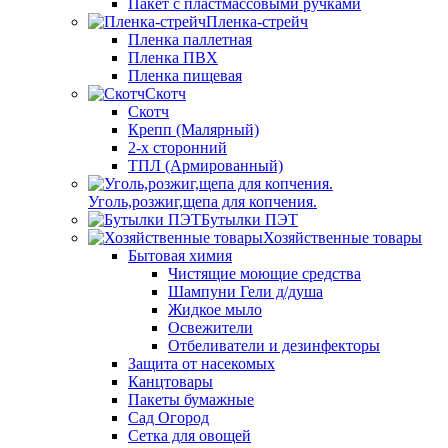
Пакет с пластмассовыми ручками
Пленка-стрейч
Пленка паллетная
Пленка ПВХ
Пленка пищевая
Скотч
Скотч
Крепп (Малярный)
2-х сторонний
ТПЛ (Армированный)
Уголь,розжиг,щепа для копчения.
Бутылки ПЭТ
Хозяйственные товары
Бытовая химия
Чистящие моющие средства
Шампуни Гели д/душа
Жидкое мыло
Освежители
Отбеливатели и дезинфекторы
Защита от насекомых
Канцтовары
Пакеты бумажные
Сад Огород
Сетка для овощей