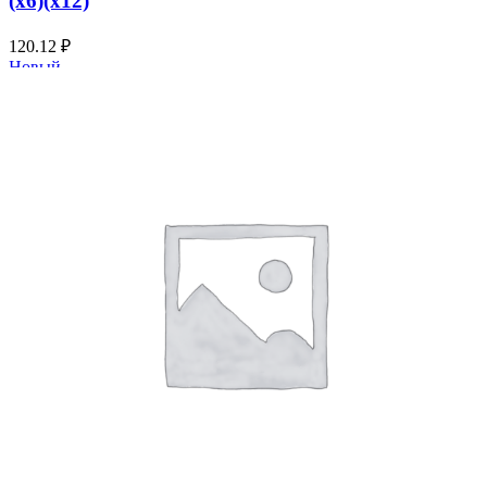
(х6)(х12)
120.12
₽
Новый