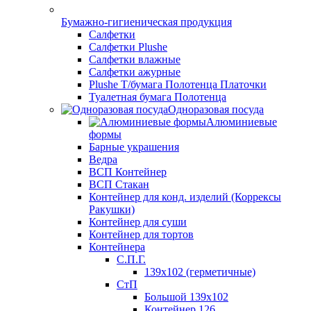
Бумажно-гигиеническая продукция
Салфетки
Салфетки Plushe
Салфетки влажные
Салфетки ажурные
Plushe Т/бумага Полотенца Платочки
Туалетная бумага Полотенца
Одноразовая посуда
Алюминиевые
формы
Барные украшения
Ведра
ВСП Контейнер
ВСП Стакан
Контейнер для конд. изделий (Коррексы
Ракушки)
Контейнер для суши
Контейнер для тортов
Контейнера
С.П.Г.
139х102 (герметичные)
СтП
Большой 139х102
Контейнер 126