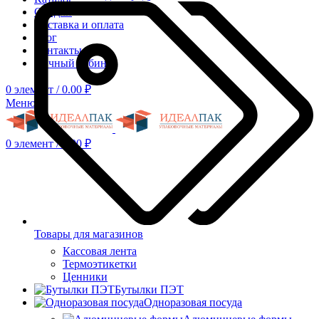
Скидки
Доставка и оплата
Блог
Контакты
Личный кабинет
0
элемент
/
0.00
₽
Меню
0
элемент
/
0.00
₽
Товары для магазинов
Кассовая лента
Термоэтикетки
Ценники
Бутылки ПЭТ
Одноразовая посуда