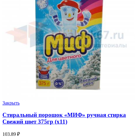
Закрыть
Стиральный порошок «МИФ» ручная стирка
Свежий цвет 375гр (х11)
103.89
₽