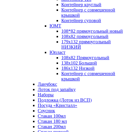
Контейнер круглый
Контейнер с совмещенной
крышкой
Контейнер суповой
ЮМТ
108*82 прямоугольный новый
108х82 прямоугольный
179х132 прямоугольный
НИЗКИЙ
Юпласт
108х82 Прямоугольный
138х102 Большой
186х132 Низкий
Контейнер с совмещенной
крышкой
Ланчбокс
Лоток под запайку
Наборы
Подложка (Лоток из ВСП)
Посуда «Кристалл»
Соусник
Стакан 100мл
Стакан 180 мл
Стакан 200мл
Стакан пивной