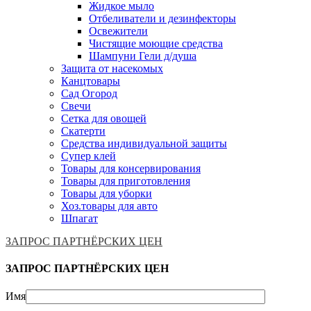
Жидкое мыло
Отбеливатели и дезинфекторы
Освежители
Чистящие моющие средства
Шампуни Гели д/душа
Защита от насекомых
Канцтовары
Сад Огород
Свечи
Сетка для овощей
Скатерти
Средства индивидуальной защиты
Супер клей
Товары для консервирования
Товары для приготовления
Товары для уборки
Хоз.товары для авто
Шпагат
ЗАПРОС ПАРТНЁРСКИХ ЦЕН
ЗАПРОС ПАРТНЁРСКИХ ЦЕН
Имя