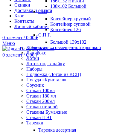
186х132 Низкий
Скидки
138х102 Большой
Доставка и оплата
СтП
Блог
Контейнер круглый
Контакты
Контейнер суповой
Личный кабинет
Контейнер 126
С.П.Г.
0
элемент
/
0.00
₽
Большой 139х102
Меню
Контейнер с совмещенной крышкой
Ланчбокс
0
элемент
/
0.00
₽
Лотки
Лоток под запайку
Наборы
Подложка (Лоток из ВСП)
Посуда «Кристалл»
Соусник
Стакан 100мл
Стакан 180 мл
Стакан 200мл
Стакан пивной
Стаканы Бумажные
Стакан ПЭТ
Тарелки
Тарелка десертная