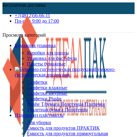
Бесплатная доставка
+7(4812)56-66-11
Пн-пт c 9:00 до 17:00
Просмотр категорий
Бумажная упаковка
Коробки для пиццы
Упаковка для фаст-фуда
Пакеты бумажные
Бумажно-
гигиеническая продукция
Салфетки
Салфетки влажные
Салфетки ажурные
Салфетки Plushe
Plushe Т/бумага Полотенца Платочки
Туалетная бумага Полотенца
Изделия из пластмассы
Для уборки
Ёмкость для продуктов ПРАКТИК
Ёмкость для продуктов прямоугольная