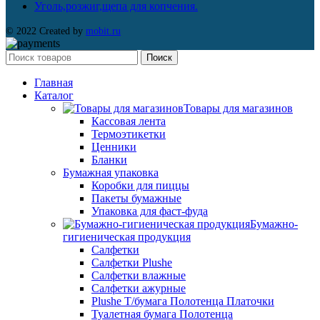
Уголь,розжиг,щепа для копчения.
© 2022 Created by
mobit.ru
Поиск
Главная
Каталог
Товары для магазинов
Кассовая лента
Термоэтикетки
Ценники
Бланки
Бумажная упаковка
Коробки для пиццы
Пакеты бумажные
Упаковка для фаст-фуда
Бумажно-
гигиеническая продукция
Салфетки
Салфетки Plushe
Салфетки влажные
Салфетки ажурные
Plushe Т/бумага Полотенца Платочки
Туалетная бумага Полотенца