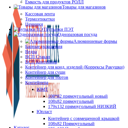
Ёмкость для продуктов РОЛЛ
Товары для магазинов
Кассовая лента
Термоэтикетки
Ценники
Бутылки ПЭТ
Одноразовая посуда
Алюминиевые формы
Барные украшения
Ведра
ВСП Стакан
ВСП Контейнер
Контейнер для конд. изделий (Коррексы Ракушки)
Контейнер для суши
Контейнер для тортов
Контейнера
ЮМТ
108*82 прямоугольный новый
108х82 прямоугольный
179х132 прямоугольный НИЗКИЙ
Юпласт
Контейнер с совмещенной крышкой
108х82 Прямоугольный
Каталог