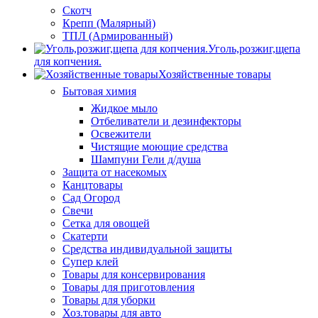
Скотч
Крепп (Малярный)
ТПЛ (Армированный)
Уголь,розжиг,щепа
для копчения.
Хозяйственные товары
Бытовая химия
Жидкое мыло
Отбеливатели и дезинфекторы
Освежители
Чистящие моющие средства
Шампуни Гели д/душа
Защита от насекомых
Канцтовары
Сад Огород
Свечи
Сетка для овощей
Скатерти
Средства индивидуальной защиты
Супер клей
Товары для консервирования
Товары для приготовления
Товары для уборки
Хоз.товары для авто