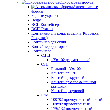
Одноразовая посуда
Алюминиевые
формы
Барные украшения
Ведра
ВСП Контейнер
ВСП Стакан
Контейнер для конд. изделий (Коррексы
Ракушки)
Контейнер для суши
Контейнер для тортов
Контейнера
С.П.Г.
139х102 (герметичные)
СтП
Большой 139х102
Контейнер 126
Контейнер круглый
Контейнер с совмещенной
крышкой
Контейнер суповой
ЮМТ
108*82 прямоугольный новый
108х82 прямоугольный
179х132 прямоугольный