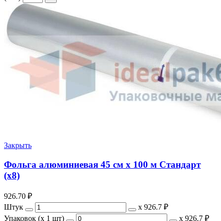
Закрыть
Фольга алюминиевая 45 см х 100 м Стандарт
(х8)
926.70
₽
Штук
х
926.7 ₽
Упаковок (x 1 шт)
х
926.7 ₽