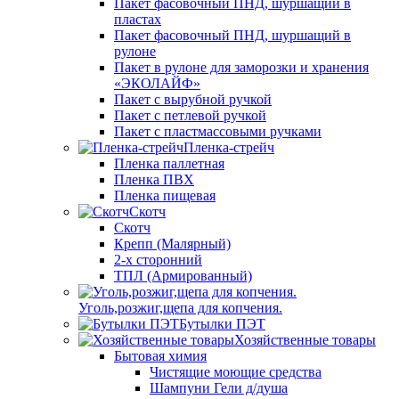
Пакет фасовочный ПНД, шуршащий в
пластах
Пакет фасовочный ПНД, шуршащий в
рулоне
Пакет в рулоне для заморозки и хранения
«ЭКОЛАЙФ»
Пакет с вырубной ручкой
Пакет с петлевой ручкой
Пакет с пластмассовыми ручками
Пленка-стрейч
Пленка паллетная
Пленка ПВХ
Пленка пищевая
Скотч
Скотч
Крепп (Малярный)
2-х сторонний
ТПЛ (Армированный)
Уголь,розжиг,щепа для копчения.
Бутылки ПЭТ
Хозяйственные товары
Бытовая химия
Чистящие моющие средства
Шампуни Гели д/душа