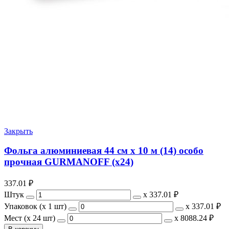
Закрыть
Фольга алюминиевая 44 см х 10 м (14) особо
прочная GURMANOFF (х24)
337.01
₽
Штук
х
337.01 ₽
Упаковок (x 1 шт)
х
337.01 ₽
Мест (x 24 шт)
х
8088.24 ₽