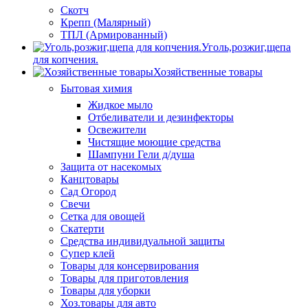
Скотч
Крепп (Малярный)
ТПЛ (Армированный)
Уголь,розжиг,щепа
для копчения.
Хозяйственные товары
Бытовая химия
Жидкое мыло
Отбеливатели и дезинфекторы
Освежители
Чистящие моющие средства
Шампуни Гели д/душа
Защита от насекомых
Канцтовары
Сад Огород
Свечи
Сетка для овощей
Скатерти
Средства индивидуальной защиты
Супер клей
Товары для консервирования
Товары для приготовления
Товары для уборки
Хоз.товары для авто