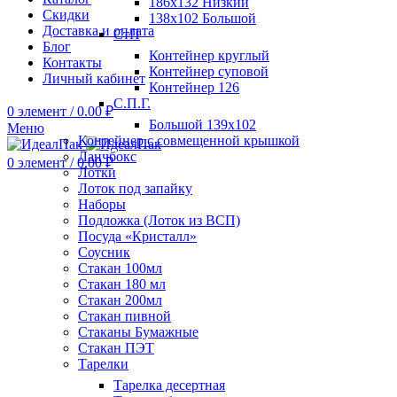
186х132 Низкий
Скидки
138х102 Большой
Доставка и оплата
СтП
Блог
Контейнер круглый
Контакты
Контейнер суповой
Личный кабинет
Контейнер 126
С.П.Г.
0
элемент
/
0.00
₽
Большой 139х102
Меню
Контейнер с совмещенной крышкой
Ланчбокс
0
элемент
/
0.00
₽
Лотки
Лоток под запайку
Наборы
Подложка (Лоток из ВСП)
Посуда «Кристалл»
Соусник
Стакан 100мл
Стакан 180 мл
Стакан 200мл
Стакан пивной
Стаканы Бумажные
Стакан ПЭТ
Тарелки
Тарелка десертная