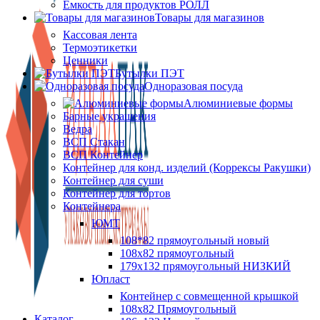
Ёмкость для продуктов РОЛЛ
Товары для магазинов
Кассовая лента
Термоэтикетки
Ценники
Бутылки ПЭТ
Одноразовая посуда
Алюминиевые формы
Барные украшения
Ведра
ВСП Стакан
ВСП Контейнер
Контейнер для конд. изделий (Коррексы Ракушки)
Контейнер для суши
Контейнер для тортов
Контейнера
ЮМТ
108*82 прямоугольный новый
108х82 прямоугольный
179х132 прямоугольный НИЗКИЙ
Юпласт
Контейнер с совмещенной крышкой
108х82 Прямоугольный
Каталог