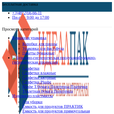
Бесплатная доставка
+7(4812)56-66-11
Пн-пт c 9:00 до 17:00
Просмотр категорий
Бумажная упаковка
Коробки для пиццы
Упаковка для фаст-фуда
Пакеты бумажные
Бумажно-
гигиеническая продукция
Салфетки
Салфетки влажные
Салфетки ажурные
Салфетки Plushe
Plushe Т/бумага Полотенца Платочки
Туалетная бумага Полотенца
Изделия из пластмассы
Для уборки
Ёмкость для продуктов ПРАКТИК
Ёмкость для продуктов прямоугольная