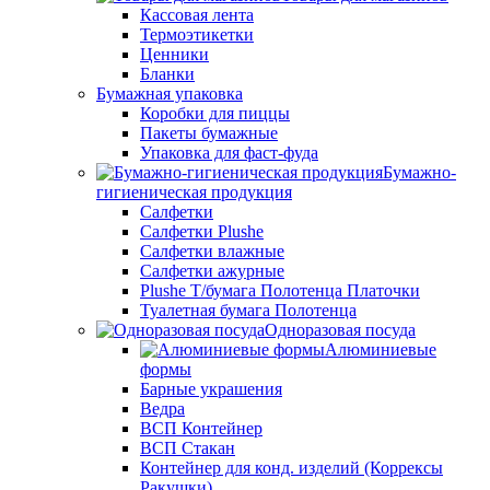
Кассовая лента
Термоэтикетки
Ценники
Бланки
Бумажная упаковка
Коробки для пиццы
Пакеты бумажные
Упаковка для фаст-фуда
Бумажно-
гигиеническая продукция
Салфетки
Салфетки Plushe
Салфетки влажные
Салфетки ажурные
Plushe Т/бумага Полотенца Платочки
Туалетная бумага Полотенца
Одноразовая посуда
Алюминиевые
формы
Барные украшения
Ведра
ВСП Контейнер
ВСП Стакан
Контейнер для конд. изделий (Коррексы
Ракушки)