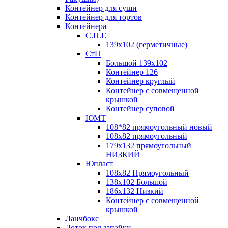
Контейнер для суши
Контейнер для тортов
Контейнера
С.П.Г.
139х102 (герметичные)
СтП
Большой 139х102
Контейнер 126
Контейнер круглый
Контейнер с совмещенной
крышкой
Контейнер суповой
ЮМТ
108*82 прямоугольный новый
108х82 прямоугольный
179х132 прямоугольный
НИЗКИЙ
Юпласт
108х82 Прямоугольный
138х102 Большой
186х132 Низкий
Контейнер с совмещенной
крышкой
Ланчбокс
Лоток под запайку