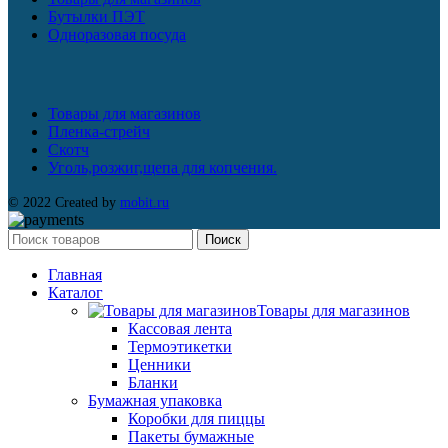
Бутылки ПЭТ
Одноразовая посуда
Товары для магазинов
Пленка-стрейч
Скотч
Уголь,розжиг,щепа для копчения.
© 2022 Created by
mobit.ru
Поиск
Главная
Каталог
Товары для магазинов
Кассовая лента
Термоэтикетки
Ценники
Бланки
Бумажная упаковка
Коробки для пиццы
Пакеты бумажные