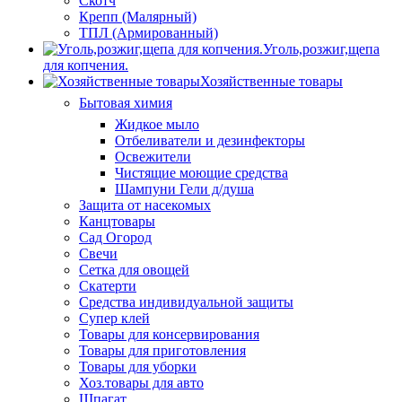
Скотч
Крепп (Малярный)
ТПЛ (Армированный)
Уголь,розжиг,щепа
для копчения.
Хозяйственные товары
Бытовая химия
Жидкое мыло
Отбеливатели и дезинфекторы
Освежители
Чистящие моющие средства
Шампуни Гели д/душа
Защита от насекомых
Канцтовары
Сад Огород
Свечи
Сетка для овощей
Скатерти
Средства индивидуальной защиты
Супер клей
Товары для консервирования
Товары для приготовления
Товары для уборки
Хоз.товары для авто
Шпагат