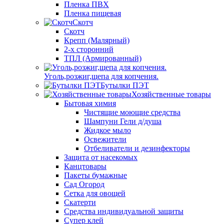
Пленка ПВХ
Пленка пищевая
Скотч
Скотч
Крепп (Малярный)
2-х сторонний
ТПЛ (Армированный)
Уголь,розжиг,щепа для копчения.
Бутылки ПЭТ
Хозяйственные товары
Бытовая химия
Чистящие моющие средства
Шампуни Гели д/душа
Жидкое мыло
Освежители
Отбеливатели и дезинфекторы
Защита от насекомых
Канцтовары
Пакеты бумажные
Сад Огород
Сетка для овощей
Скатерти
Средства индивидуальной защиты
Супер клей