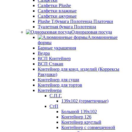
Салфетки
Салфетки Plushe
Салфетки влажные
Салфетки ажурные
Plushe Т/бумага Полотенца Платочки
Туалетная бумага Полотенца
Одноразовая посуда
Алюминиевые
формы
Барные украшения
Ведра
ВСП Контейнер
ВСП Стакан
Контейнер для конд. изделий (Коррексы
Ракушки)
Контейнер для суши
Контейнер для тортов
Контейнера
С.П.Г.
139х102 (герметичные)
СтП
Большой 139х102
Контейнер 126
Контейнер круглый
Контейнер с совмещенной