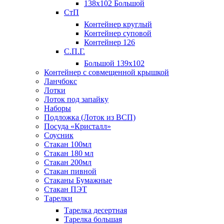
138х102 Большой
СтП
Контейнер круглый
Контейнер суповой
Контейнер 126
С.П.Г.
Большой 139х102
Контейнер с совмещенной крышкой
Ланчбокс
Лотки
Лоток под запайку
Наборы
Подложка (Лоток из ВСП)
Посуда «Кристалл»
Соусник
Стакан 100мл
Стакан 180 мл
Стакан 200мл
Стакан пивной
Стаканы Бумажные
Стакан ПЭТ
Тарелки
Тарелка десертная
Тарелка большая