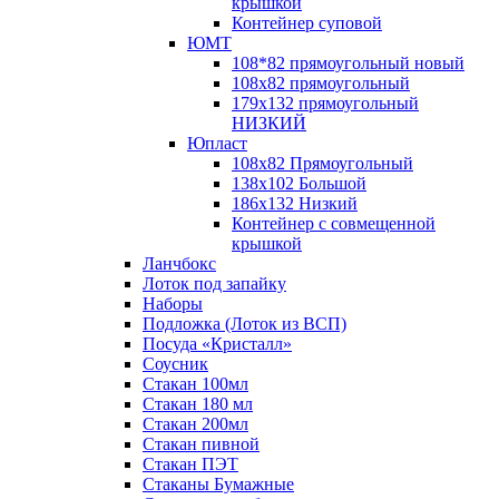
крышкой
Контейнер суповой
ЮМТ
108*82 прямоугольный новый
108х82 прямоугольный
179х132 прямоугольный
НИЗКИЙ
Юпласт
108х82 Прямоугольный
138х102 Большой
186х132 Низкий
Контейнер с совмещенной
крышкой
Ланчбокс
Лоток под запайку
Наборы
Подложка (Лоток из ВСП)
Посуда «Кристалл»
Соусник
Стакан 100мл
Стакан 180 мл
Стакан 200мл
Стакан пивной
Стакан ПЭТ
Стаканы Бумажные