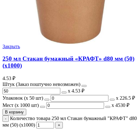
Закрыть
250 мл Стакан бумажный «КРАФТ» d80 мм (50)
(х1000)
4.53
₽
Штук (Заказ поштучно невозможен)
х
4.53 ₽
Упаковок (x 50 шт)
х
226.5 ₽
Мест (x 1000 шт)
х
4530 ₽
В корзину
Количество товара 250 мл Стакан бумажный "КРАФТ" d80
мм (50) (х1000)