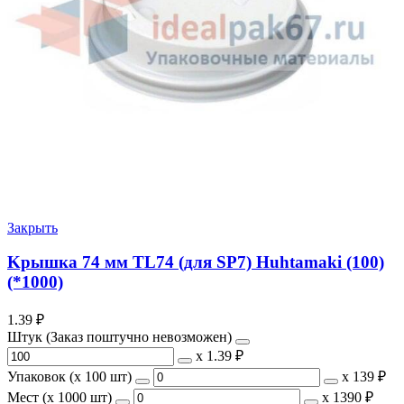
Закрыть
Kрышка 74 мм TL74 (для SP7) Huhtamaki (100)
(*1000)
1.39
₽
Штук (Заказ поштучно невозможен)
х
1.39 ₽
Упаковок (x 100 шт)
х
139 ₽
Мест (x 1000 шт)
х
1390 ₽