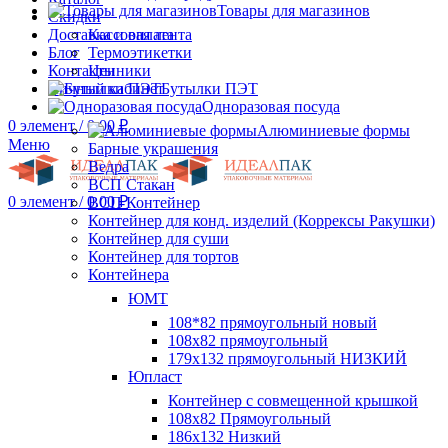
Товары для магазинов
Скидки
Доставка и оплата
Кассовая лента
Блог
Термоэтикетки
Контакты
Ценники
Личный кабинет
Бутылки ПЭТ
Одноразовая посуда
0
элемент
/
0.00
₽
Алюминиевые формы
Меню
Барные украшения
Ведра
ВСП Стакан
0
элемент
/
0.00
₽
ВСП Контейнер
Контейнер для конд. изделий (Коррексы Ракушки)
Контейнер для суши
Контейнер для тортов
Контейнера
ЮМТ
108*82 прямоугольный новый
108х82 прямоугольный
179х132 прямоугольный НИЗКИЙ
Юпласт
Контейнер с совмещенной крышкой
108х82 Прямоугольный
186х132 Низкий