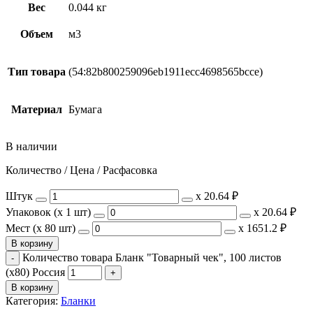
Вес
0.044 кг
Объем
м3
Тип товара
(54:82b800259096eb1911ecc4698565bcce)
Материал
Бумага
В наличии
Количество / Цена / Расфасовка
Штук
х
20.64 ₽
Упаковок (x 1 шт)
х
20.64 ₽
Мест (x 80 шт)
х
1651.2 ₽
В корзину
Количество товара Бланк "Товарный чек", 100 листов
(х80) Россия
В корзину
Категория:
Бланки