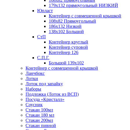
108х82 прямоугольный
179х132 прямоугольный НИЗКИЙ
Юпласт
Контейнер с совмещенной крышкой
108х82 Прямоугольный
186х132 Низкий
138х102 Большой
СтП
Контейнер круглый
Контейнер суповой
Контейнер 126
С.П.Г.
Большой 139х102
Контейнер с совмещенной крышкой
Ланчбокс
Лотки
Лоток под запайку
Наборы
Подложка (Лоток из ВСП)
Посуда «Кристалл»
Соусник
Стакан 100мл
Стакан 180 мл
Стакан 200мл
Стакан пивной