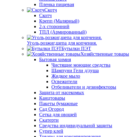
Пленка пищевая
Скотч
Скотч
Крепп (Малярный)
2-х сторонний
ТПЛ (Армированный)
Уголь,розжиг,щепа для копчения.
Бутылки ПЭТ
Хозяйственные товары
Бытовая химия
Чистящие моющие средства
Шампуни Гели д/душа
Жидкое мыло
Освежители
Отбеливатели и дезинфекторы
Защита от насекомых
Канцтовары
Пакеты бумажные
Сад Огород
Сетка для овощей
Скатерти
Средства индивидуальной защиты
Супер клей
Товары для консервирования