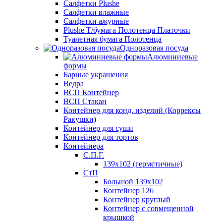
Салфетки Plushe
Салфетки влажные
Салфетки ажурные
Plushe Т/бумага Полотенца Платочки
Туалетная бумага Полотенца
Одноразовая посуда
Алюминиевые
формы
Барные украшения
Ведра
ВСП Контейнер
ВСП Стакан
Контейнер для конд. изделий (Коррексы
Ракушки)
Контейнер для суши
Контейнер для тортов
Контейнера
С.П.Г.
139х102 (герметичные)
СтП
Большой 139х102
Контейнер 126
Контейнер круглый
Контейнер с совмещенной
крышкой