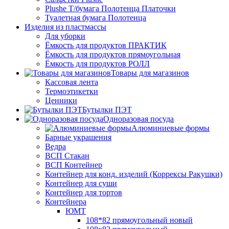
Plushe Т/бумага Полотенца Платочки
Туалетная бумага Полотенца
Изделия из пластмассы
Для уборки
Ёмкость для продуктов ПРАКТИК
Ёмкость для продуктов прямоугольная
Ёмкость для продуктов РОЛЛ
Товары для магазинов
Кассовая лента
Термоэтикетки
Ценники
Бутылки ПЭТ
Одноразовая посуда
Алюминиевые формы
Барные украшения
Ведра
ВСП Стакан
ВСП Контейнер
Контейнер для конд. изделий (Коррексы Ракушки)
Контейнер для суши
Контейнер для тортов
Контейнера
ЮМТ
108*82 прямоугольный новый