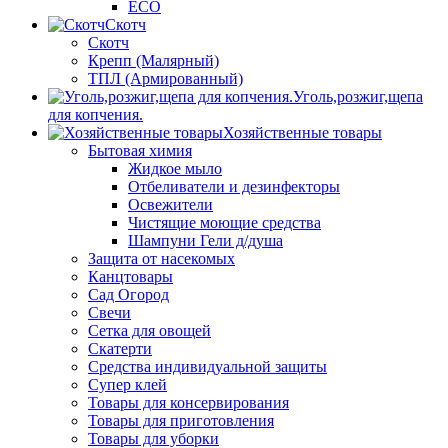
ECO
Скотч
Скотч
Крепп (Малярный)
ТПЛ (Армированный)
Уголь,розжиг,щепа
для копчения.
Хозяйственные товары
Бытовая химия
Жидкое мыло
Отбеливатели и дезинфекторы
Освежители
Чистящие моющие средства
Шампуни Гели д/душа
Защита от насекомых
Канцтовары
Сад Огород
Свечи
Сетка для овощей
Скатерти
Средства индивидуальной защиты
Супер клей
Товары для консервирования
Товары для приготовления
Товары для уборки