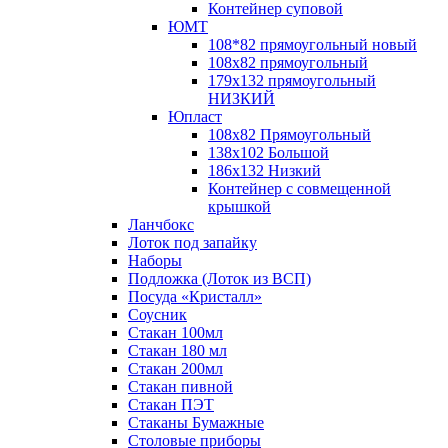
Контейнер суповой
ЮМТ
108*82 прямоугольный новый
108х82 прямоугольный
179х132 прямоугольный
НИЗКИЙ
Юпласт
108х82 Прямоугольный
138х102 Большой
186х132 Низкий
Контейнер с совмещенной
крышкой
Ланчбокс
Лоток под запайку
Наборы
Подложка (Лоток из ВСП)
Посуда «Кристалл»
Соусник
Стакан 100мл
Стакан 180 мл
Стакан 200мл
Стакан пивной
Стакан ПЭТ
Стаканы Бумажные
Столовые приборы