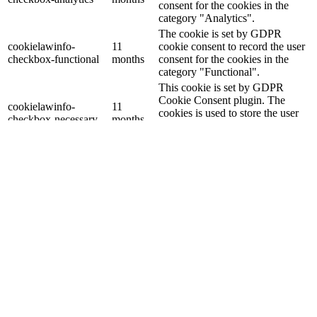
consent for the cookies in the
category "Analytics".
The cookie is set by GDPR
cookielawinfo-
11
cookie consent to record the user
checkbox-functional
months
consent for the cookies in the
category "Functional".
This cookie is set by GDPR
Cookie Consent plugin. The
cookielawinfo-
11
cookies is used to store the user
checkbox-necessary
months
consent for the cookies in the
category "Necessary".
This cookie is set by GDPR
Cookie Consent plugin. The
cookielawinfo-
11
cookie is used to store the user
checkbox-others
months
consent for the cookies in the
category "Other.
This cookie is set by GDPR
cookielawinfo-
Cookie Consent plugin. The
11
checkbox-
cookie is used to store the user
months
performance
consent for the cookies in the
category "Performance".
The cookie is set by the GDPR
Cookie Consent plugin and is
11
used to store whether or not user