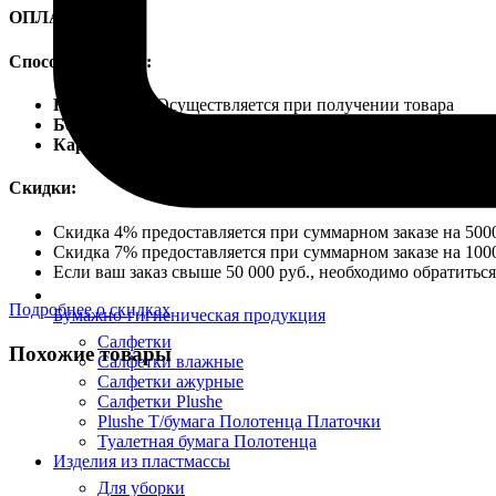
ОПЛАТА
Способы оплаты:
Наличными
Осуществляется при получении товара
Безналичный расчет
Карты VISA
Скидки:
Скидка 4% предоставляется при суммарном заказе на 5000
Скидка 7% предоставляется при суммарном заказе на 1000
Если ваш заказ свыше 50 000 руб., необходимо обратить
Подробнее о скидках
Бумажно-гигиеническая продукция
Салфетки
Похожие товары
Салфетки влажные
Салфетки ажурные
Салфетки Plushe
Plushe Т/бумага Полотенца Платочки
Туалетная бумага Полотенца
Изделия из пластмассы
Для уборки