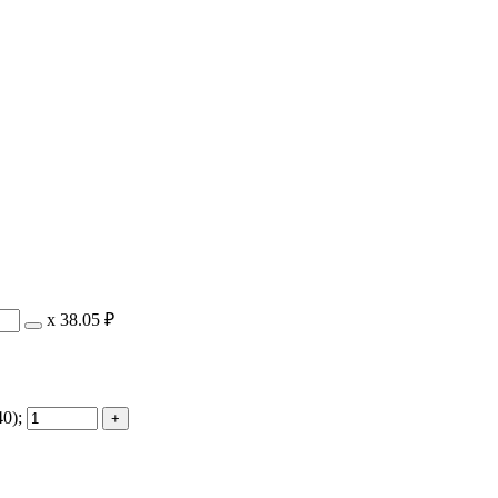
х
38.05 ₽
0);