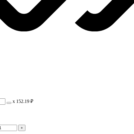
х
152.19 ₽