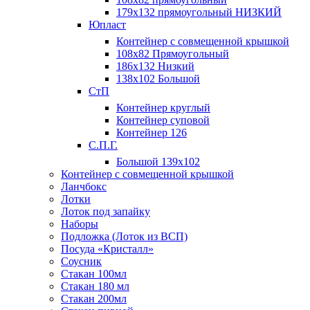
179х132 прямоугольный НИЗКИЙ
Юпласт
Контейнер с совмещенной крышкой
108х82 Прямоугольный
186х132 Низкий
138х102 Большой
СтП
Контейнер круглый
Контейнер суповой
Контейнер 126
С.П.Г.
Большой 139х102
Контейнер с совмещенной крышкой
Ланчбокс
Лотки
Лоток под запайку
Наборы
Подложка (Лоток из ВСП)
Посуда «Кристалл»
Соусник
Стакан 100мл
Стакан 180 мл
Стакан 200мл