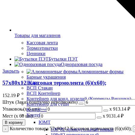
Товары для магазинов
Кассовая лента
Термоэтикетки
Ценники
Бутылки ПЭТ
Одноразовая посуда
Закрыть
Алюминиевые формы
Барные украшения
57х80х12 Кассовая термолента (6)(х60);
Ведра
ВСП Стакан
ВСП Контейнер
152.19
₽
Контейнер для конд. изделий (Коррексы Ракушки)
Штук (Заказ поштучно невозможен)
Контейнер для суши
Упаковок (x 6 шт)
х
913.14 ₽
Контейнер для тортов
Контейнера
Мест (x 60 шт)
х
9131.4 ₽
ЮМТ
В корзину
Количество товара 57х80х12 Кассовая термолента (6)(х60);
108*82 прямоугольный новый
108х82 прямоугольный