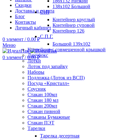
186х132 Низкий
Скидки
138х102 Большой
Доставка и оплата
СтП
Блог
Контейнер круглый
Контакты
Контейнер суповой
Личный кабинет
Контейнер 126
С.П.Г.
0
элемент
/
0.00
₽
Большой 139х102
Меню
Контейнер с совмещенной крышкой
Ланчбокс
0
элемент
/
0.00
₽
Лотки
Лоток под запайку
Наборы
Подложка (Лоток из ВСП)
Посуда «Кристалл»
Соусник
Стакан 100мл
Стакан 180 мл
Стакан 200мл
Стакан пивной
Стаканы Бумажные
Стакан ПЭТ
Тарелки
Тарелка десертная