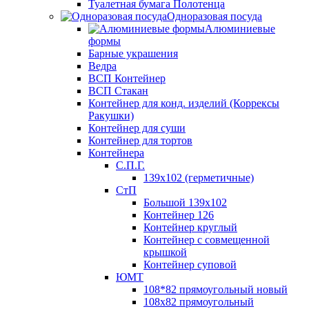
Туалетная бумага Полотенца
Одноразовая посуда
Алюминиевые
формы
Барные украшения
Ведра
ВСП Контейнер
ВСП Стакан
Контейнер для конд. изделий (Коррексы
Ракушки)
Контейнер для суши
Контейнер для тортов
Контейнера
С.П.Г.
139х102 (герметичные)
СтП
Большой 139х102
Контейнер 126
Контейнер круглый
Контейнер с совмещенной
крышкой
Контейнер суповой
ЮМТ
108*82 прямоугольный новый
108х82 прямоугольный