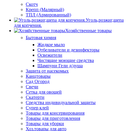
Скотч
Крепп (Малярный)
ТПЛ (Армированный)
Уголь,розжиг,щепа
для копчения.
Хозяйственные товары
Бытовая химия
Жидкое мыло
Отбеливатели и дезинфекторы
Освежители
Чистящие моющие средства
Шампуни Гели д/душа
Защита от насекомых
Канцтовары
Сад Огород
Свечи
Сетка для овощей
Скатерти
Средства индивидуальной защиты
Супер клей
Товары для консервирования
Товары для приготовления
Товары для уборки
Хоз.товары для авто