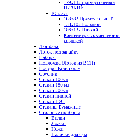
179х132 прямоугольный
НИЗКИЙ
Юпласт
108х82 Прямоугольный
138х102 Большой
186х132 Низкий
Контейнер с совмещенной
крышкой
Ланчбокс
Лоток под запайку
Наборы
Подложка (Лоток из ВСП)
Посуда «Кристалл»
Соусник
Стакан 100мл
Стакан 180 мл
Стакан 200мл
Стакан пивной
Стакан ПЭТ
Стаканы Бумажные
Столовые приборы
Вилки
Ложки
Ножи
Палочки для еды