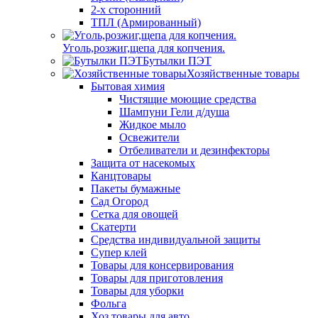
2-х сторонний
ТПЛ (Армированный)
Уголь,розжиг,щепа для копчения.
Бутылки ПЭТ
Хозяйственные товары
Бытовая химия
Чистящие моющие средства
Шампуни Гели д/душа
Жидкое мыло
Освежители
Отбеливатели и дезинфекторы
Защита от насекомых
Канцтовары
Пакеты бумажные
Сад Огород
Сетка для овощей
Скатерти
Средства индивидуальной защиты
Супер клей
Товары для консервирования
Товары для приготовления
Товары для уборки
Фольга
Хоз.товары для авто