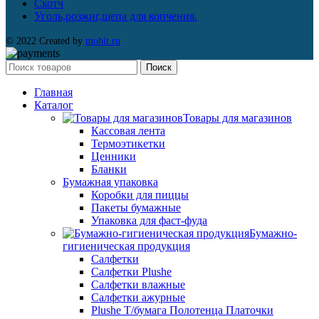
Скотч
Уголь,розжиг,щепа для копчения.
© 2022 Created by
mobit.ru
Поиск
Главная
Каталог
Товары для магазинов
Кассовая лента
Термоэтикетки
Ценники
Бланки
Бумажная упаковка
Коробки для пиццы
Пакеты бумажные
Упаковка для фаст-фуда
Бумажно-
гигиеническая продукция
Салфетки
Салфетки Plushe
Салфетки влажные
Салфетки ажурные
Plushe Т/бумага Полотенца Платочки