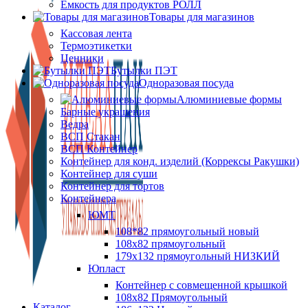
Ёмкость для продуктов РОЛЛ
Товары для магазинов
Кассовая лента
Термоэтикетки
Ценники
Бутылки ПЭТ
Одноразовая посуда
Алюминиевые формы
Барные украшения
Ведра
ВСП Стакан
ВСП Контейнер
Контейнер для конд. изделий (Коррексы Ракушки)
Контейнер для суши
Контейнер для тортов
Контейнера
ЮМТ
108*82 прямоугольный новый
108х82 прямоугольный
179х132 прямоугольный НИЗКИЙ
Юпласт
Контейнер с совмещенной крышкой
108х82 Прямоугольный
Каталог