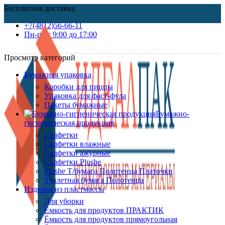
Бесплатная доставка
+7(4812)56-66-11
Пн-пт c 9:00 до 17:00
Просмотр категорий
Бумажная упаковка
Коробки для пиццы
Упаковка для фаст-фуда
Пакеты бумажные
Бумажно-
гигиеническая продукция
Салфетки
Салфетки влажные
Салфетки ажурные
Салфетки Plushe
Plushe Т/бумага Полотенца Платочки
Туалетная бумага Полотенца
Изделия из пластмассы
Для уборки
Ёмкость для продуктов ПРАКТИК
Ёмкость для продуктов прямоугольная