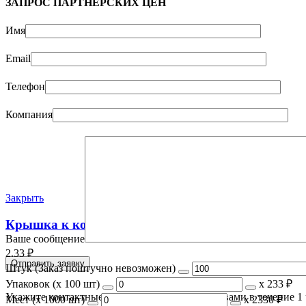
ЗАПРОС ПАРТНЁРСКИХ ЦЕН
Имя
Email
Телефон
Компания
Закрыть
Крышка к контейнеру (108х82) Юпласт (100) (*10
Ваше сообщение
2.33
₽
Штук (Заказ поштучно невозможен)
Упаковок (x 100 шт)
х
233 ₽
Укажите контактные данные и мы свяжемся с вами в течение 1 
Мест (x 1000 шт)
х
2330 ₽