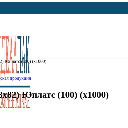
2) Юплатс (100) (х1000)
ская продукция
8х82) Юплатс (100) (х1000)