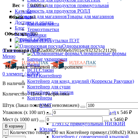
Вес
0.006 кг
Ёмкость для продуктов прямоугольная
Ёмкость для продуктов РОЛЛ
Каталог
Товары для магазинов
Скидки
Объем
м3
Доставка и оплата
Кассовая лента
Блог
Термоэтикетки
Контакты
Объем мл.
350
Ценники
Личный кабинет
Бутылки ПЭТ
Одноразовая посуда
Тип товара
(54:82ad00259096eb1911ec932321c21129)
0
элемент
/
0.00
₽
Алюминиевые формы
Меню
Барные украшения
Ведра
Материал
Пищевой полипропилен
ВСП Стакан
0
элемент
/
0.00
₽
ВСП Контейнер
Контейнер для конд. изделий (Коррексы Ракушки)
В наличии
Контейнер для суши
Контейнер для тортов
Количество / Цена / Расфасовка
Контейнера
Штук (Заказ поштучно невозможен)
ЮМТ
Упаковок (x 100 шт)
х
546 ₽
108*82 прямоугольный новый
108х82 прямоугольный
Мест (x 1000 шт)
х
5460 ₽
179х132 прямоугольный НИЗКИЙ
В корзину
Юпласт
Количество товара 350 мл Контейнер прямоуг.(108х82) Юпла
Контейнер с совмещенной крышкой