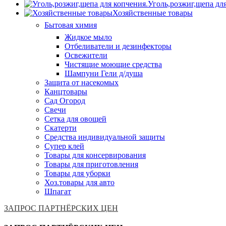
Уголь,розжиг,щепа дл
Хозяйственные товары
Бытовая химия
Жидкое мыло
Отбеливатели и дезинфекторы
Освежители
Чистящие моющие средства
Шампуни Гели д/душа
Защита от насекомых
Канцтовары
Сад Огород
Свечи
Сетка для овощей
Скатерти
Средства индивидуальной защиты
Супер клей
Товары для консервирования
Товары для приготовления
Товары для уборки
Хоз.товары для авто
Шпагат
ЗАПРОС ПАРТНЁРСКИХ ЦЕН