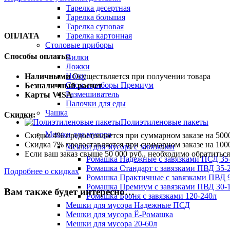
Тарелка десертная
Тарелка большая
Тарелка суповая
Тарелка картонная
ОПЛАТА
Столовые приборы
Способы оплаты:
Вилки
Ложки
Ножи
Наличными
Осуществляется при получении товара
Стол. приборы Премиум
Безналичный расчет
Размешиватель
Карты VISA
Палочки для еды
Чашка
Скидки:
Полиэтиленовые пакеты
Мешки для мусора
Скидка 4% предоставляется при суммарном заказе на 5000
Скидка 7% предоставляется при суммарном заказе на 1000
Мешки для мусора с завязками
Если ваш заказ свыше 50 000 руб., необходимо обратить
Ромашка Надежные с завязками ПСД 35-
Ромашка Стандарт с завязками ПВД 35-2
Подробнее о скидках
Ромашка Практичные с завязками ПВД 9
Ромашка Премиум с завязками ПВД 30-
Вам также будет интересно…
Ромашка Броня с завязками 120-240л
Мешки для мусора Надежные ПСД
Мешки для мусора Ё-Ромашка
Мешки для мусора 20-60л