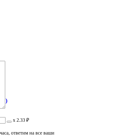
00)
х
2.33 ₽
часа, ответим на все ваши