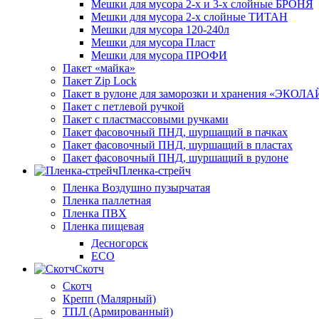
Мешки для мусора 2-х и 3-х слойные БРОНЯ
Мешки для мусора 2-х слойные ТИТАН
Мешки для мусора 120-240л
Мешки для мусора Пласт
Мешки для мусора ПРОФИ
Пакет «майка»
Пакет Zip Lock
Пакет в рулоне для заморозки и хранения «ЭКОЛ
Пакет с петлевой ручкой
Пакет с пластмассовыми ручками
Пакет фасовочный ПНД, шуршащий в пачках
Пакет фасовочный ПНД, шуршащий в пластах
Пакет фасовочный ПНД, шуршащий в рулоне
Пленка-стрейч
Пленка Воздушно пузырчатая
Пленка паллетная
Пленка ПВХ
Пленка пищевая
Десногорск
ECO
Скотч
Скотч
Крепп (Малярный)
ТПЛ (Армированный)