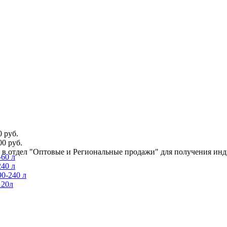
 руб.
0 руб.
ся в отдел "Оптовые и Региональные продажи" для получения ин
60 л
40 л
0-240 л
120л