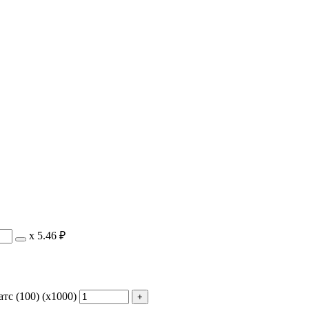
х
5.46 ₽
тс (100) (х1000)