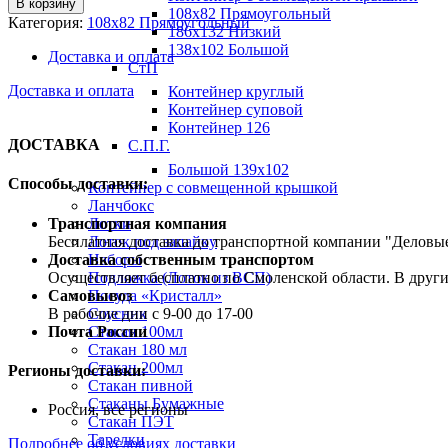
В корзину
108х82 Прямоугольный
Категория:
108х82 Прямоугольный
186х132 Низкий
138х102 Большой
Доставка и оплата
СтП
Доставка и оплата
Контейнер круглый
Контейнер суповой
Контейнер 126
ДОСТАВКА
С.П.Г.
Большой 139х102
Способы доставки:
Контейнер с совмещенной крышкой
Ланчбокс
Транспортная компания
Лотки
Бесплатная доставка до транспортной компании "Делов
Лоток под запайку
Доставка собственным транспортом
Наборы
Осуществляет бесплатно по Смоленской области. В друг
Подложка (Лоток из ВСП)
Самовывоз
Посуда «Кристалл»
В рабочие дни с 9-00 до 17-00
Соусник
Почта России
Стакан 100мл
Стакан 180 мл
Стакан 200мл
Регионы доставки:
Стакан пивной
Стаканы Бумажные
Россия, все регионы
Стакан ПЭТ
Тарелки
Подробнее об условиях доставки