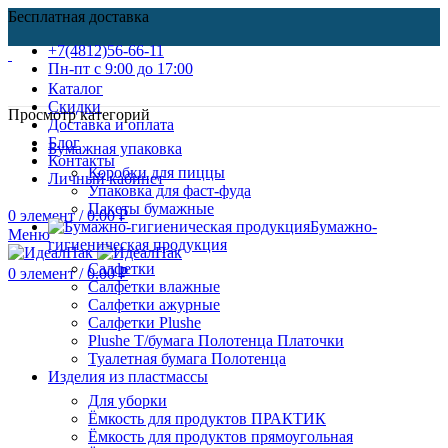
Бесплатная доставка
+7(4812)56-66-11
Пн-пт c 9:00 до 17:00
Каталог
Скидки
Просмотр категорий
Доставка и оплата
Блог
Бумажная упаковка
Контакты
Коробки для пиццы
Личный кабинет
Упаковка для фаст-фуда
Пакеты бумажные
0
элемент
/
0.00
₽
Бумажно-
Меню
гигиеническая продукция
Салфетки
0
элемент
/
0.00
₽
Салфетки влажные
Салфетки ажурные
Салфетки Plushe
Plushe Т/бумага Полотенца Платочки
Туалетная бумага Полотенца
Изделия из пластмассы
Для уборки
Ёмкость для продуктов ПРАКТИК
Ёмкость для продуктов прямоугольная