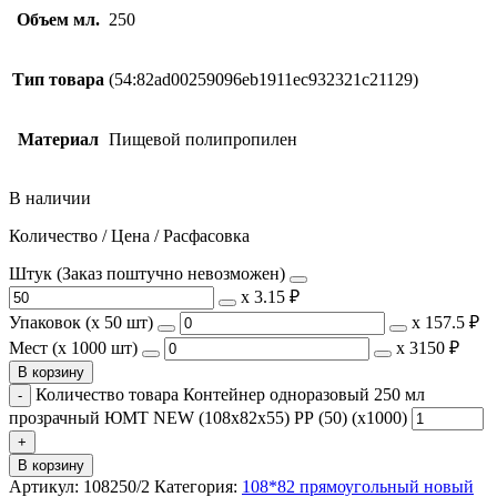
Объем мл.
250
Тип товара
(54:82ad00259096eb1911ec932321c21129)
Материал
Пищевой полипропилен
В наличии
Количество / Цена / Расфасовка
Штук (Заказ поштучно невозможен)
х
3.15 ₽
Упаковок (x 50 шт)
х
157.5 ₽
Мест (x 1000 шт)
х
3150 ₽
В корзину
Количество товара Контейнер одноразовый 250 мл
прозрачный ЮМТ NEW (108х82х55) РР (50) (х1000)
В корзину
Артикул:
108250/2
Категория:
108*82 прямоугольный новый