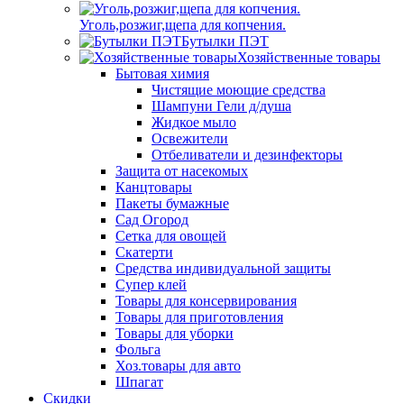
Уголь,розжиг,щепа для копчения.
Бутылки ПЭТ
Хозяйственные товары
Бытовая химия
Чистящие моющие средства
Шампуни Гели д/душа
Жидкое мыло
Освежители
Отбеливатели и дезинфекторы
Защита от насекомых
Канцтовары
Пакеты бумажные
Сад Огород
Сетка для овощей
Скатерти
Средства индивидуальной защиты
Супер клей
Товары для консервирования
Товары для приготовления
Товары для уборки
Фольга
Хоз.товары для авто
Шпагат
Скидки