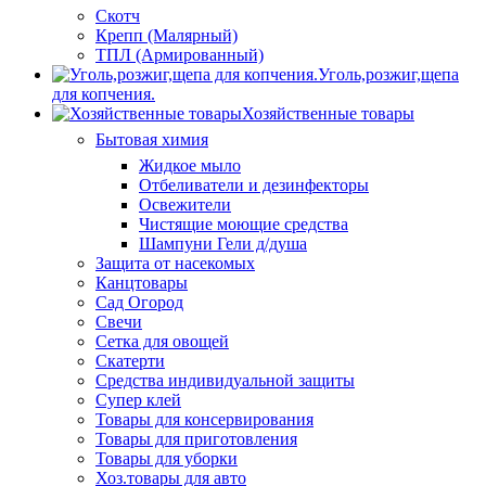
Скотч
Крепп (Малярный)
ТПЛ (Армированный)
Уголь,розжиг,щепа
для копчения.
Хозяйственные товары
Бытовая химия
Жидкое мыло
Отбеливатели и дезинфекторы
Освежители
Чистящие моющие средства
Шампуни Гели д/душа
Защита от насекомых
Канцтовары
Сад Огород
Свечи
Сетка для овощей
Скатерти
Средства индивидуальной защиты
Супер клей
Товары для консервирования
Товары для приготовления
Товары для уборки
Хоз.товары для авто