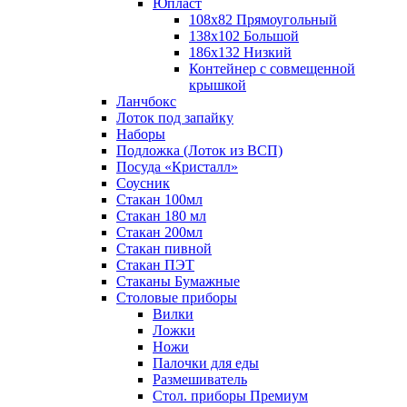
Юпласт
108х82 Прямоугольный
138х102 Большой
186х132 Низкий
Контейнер с совмещенной
крышкой
Ланчбокс
Лоток под запайку
Наборы
Подложка (Лоток из ВСП)
Посуда «Кристалл»
Соусник
Стакан 100мл
Стакан 180 мл
Стакан 200мл
Стакан пивной
Стакан ПЭТ
Стаканы Бумажные
Столовые приборы
Вилки
Ложки
Ножи
Палочки для еды
Размешиватель
Стол. приборы Премиум