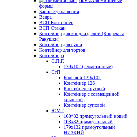
Алюминиевые
формы
Барные украшения
Ведра
ВСП Контейнер
ВСП Стакан
Контейнер для конд. изделий (Коррексы
Ракушки)
Контейнер для суши
Контейнер для тортов
Контейнера
С.П.Г.
139х102 (герметичные)
СтП
Большой 139х102
Контейнер 126
Контейнер круглый
Контейнер с совмещенной
крышкой
Контейнер суповой
ЮМТ
108*82 прямоугольный новый
108х82 прямоугольный
179х132 прямоугольный
НИЗКИЙ