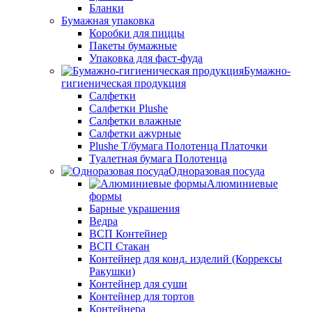
Бланки
Бумажная упаковка
Коробки для пиццы
Пакеты бумажные
Упаковка для фаст-фуда
Бумажно-
гигиеническая продукция
Салфетки
Салфетки Plushe
Салфетки влажные
Салфетки ажурные
Plushe Т/бумага Полотенца Платочки
Туалетная бумага Полотенца
Одноразовая посуда
Алюминиевые
формы
Барные украшения
Ведра
ВСП Контейнер
ВСП Стакан
Контейнер для конд. изделий (Коррексы
Ракушки)
Контейнер для суши
Контейнер для тортов
Контейнера