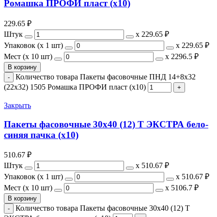
Ромашка ПРОФИ пласт (х10)
229.65
₽
Штук
х
229.65 ₽
Упаковок (x 1 шт)
х
229.65 ₽
Мест (x 10 шт)
х
2296.5 ₽
В корзину
Количество товара Пакеты фасовочные ПНД 14+8x32
(22х32) 1505 Ромашка ПРОФИ пласт (х10)
Закрыть
Пакеты фасовочные 30х40 (12) Т ЭКСТРА бело-
синяя пачка (х10)
510.67
₽
Штук
х
510.67 ₽
Упаковок (x 1 шт)
х
510.67 ₽
Мест (x 10 шт)
х
5106.7 ₽
В корзину
Количество товара Пакеты фасовочные 30х40 (12) Т