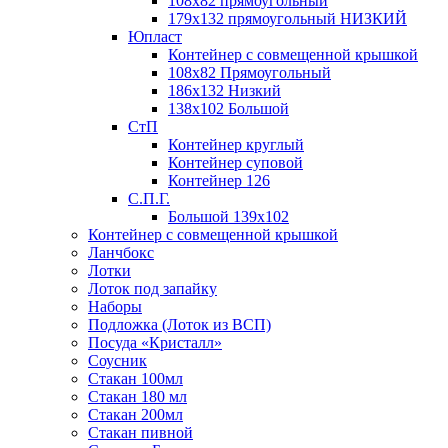
108х82 прямоугольный
179х132 прямоугольный НИЗКИЙ
Юпласт
Контейнер с совмещенной крышкой
108х82 Прямоугольный
186х132 Низкий
138х102 Большой
СтП
Контейнер круглый
Контейнер суповой
Контейнер 126
С.П.Г.
Большой 139х102
Контейнер с совмещенной крышкой
Ланчбокс
Лотки
Лоток под запайку
Наборы
Подложка (Лоток из ВСП)
Посуда «Кристалл»
Соусник
Стакан 100мл
Стакан 180 мл
Стакан 200мл
Стакан пивной