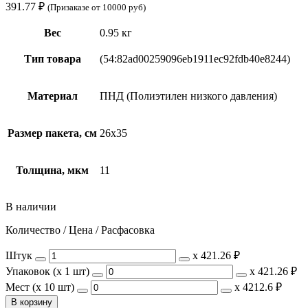
391.77
₽
(Призаказе от 10000 руб)
Вес
0.95 кг
Тип товара
(54:82ad00259096eb1911ec92fdb40e8244)
Материал
ПНД (Полиэтилен низкого давления)
Размер пакета, см
26х35
Толщина, мкм
11
В наличии
Количество / Цена / Расфасовка
Штук
х
421.26 ₽
Упаковок (x 1 шт)
х
421.26 ₽
Мест (x 10 шт)
х
4212.6 ₽
В корзину