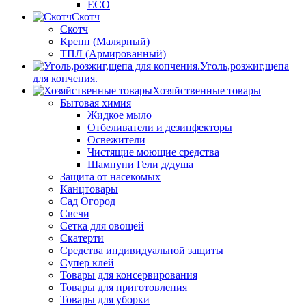
ECO
Скотч
Скотч
Крепп (Малярный)
ТПЛ (Армированный)
Уголь,розжиг,щепа
для копчения.
Хозяйственные товары
Бытовая химия
Жидкое мыло
Отбеливатели и дезинфекторы
Освежители
Чистящие моющие средства
Шампуни Гели д/душа
Защита от насекомых
Канцтовары
Сад Огород
Свечи
Сетка для овощей
Скатерти
Средства индивидуальной защиты
Супер клей
Товары для консервирования
Товары для приготовления
Товары для уборки