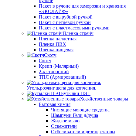
рулоне
Пакет в рулоне для заморозки и хранения
«ЭКОЛАЙФ»
Пакет с вырубной ручкой
Пакет с петлевой ручкой
Пакет с пластмассовыми ручками
Пленка-стрейч
Пленка паллетная
Пленка ПВХ
Пленка пищевая
Скотч
Скотч
Крепп (Малярный)
2-х сторонний
ТПЛ (Армированный)
Уголь,розжиг,щепа для копчения.
Бутылки ПЭТ
Хозяйственные товары
Бытовая химия
Чистящие моющие средства
Шампуни Гели д/душа
Жидкое мыло
Освежители
Отбеливатели и дезинфекторы