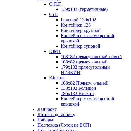
С.П.Г.
139х102 (герметичные)
СтП
Большой 139х102
Контейнер 126
Контейнер круглый
Контейнер с совмещенной
крышкой
Контейнер суповой
ЮМТ
108*82 прямоугольный новый
108х82 прямоугольный
179х132 прямоугольный
НИЗКИЙ
Юпласт
108х82 Прямоугольный
138х102 Большой
186х132 Низкий
Контейнер с совмещенной
крышкой
Ланчбокс
Лоток под запайку
Наборы
Подложка (Лоток из ВСП)
Посуда «Кристалл»