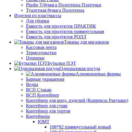
Plushe Т/бумага Полотенца Платочки
Туалетная бумага Полотенца
Изделия из пластмассы
Для уборки
Ёмкость для продуктов ПРАКТИК
Ёмкость для продуктов прямоугольная
Ёмкость для продуктов РОЛЛ
Товары для магазинов
Кассовая лента
Термоэтикетки
Ценники
Бутылки ПЭТ
Одноразовая посуда
Алюминиевые формы
Барные украшения
Ведра
ВСП Стакан
ВСП Контейнер
Контейнер для конд. изделий (Коррексы Ракушки)
Контейнер для суши
Контейнер для тортов
Контейнера
ЮМТ
108*82 прямоугольный новый