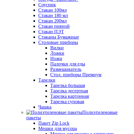
Соусник
Стакан 100мл
Стакан 180 мл
Стакан 200мл
Стакан пивной
Стакан ПЭТ
Стаканы Бумажные
Столовые приборы
Вилки
Ложки
Ножи
Палочки для еды
Размешиватель
Стол. приборы Премиум
Тарелки
Тарелка большая
Тарелка десертная
Тарелка картонная
Тарелка суповая
Чашка
Полиэтиленовые
пакеты
Пакет Zip Lock
Мешки для мусора
Мешки для мусора с завязками