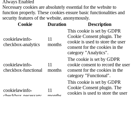
Always Enabled
Necessary cookies are absolutely essential for the website to
function properly. These cookies ensure basic functionalities and
security features of the website, anonymously.
Cookie
Duration
Description
This cookie is set by GDPR
Cookie Consent plugin. The
cookielawinfo-
11
cookie is used to store the user
checkbox-analytics
months
consent for the cookies in the
category "Analytics".
The cookie is set by GDPR
cookielawinfo-
11
cookie consent to record the user
checkbox-functional
months
consent for the cookies in the
category "Functional".
This cookie is set by GDPR
Cookie Consent plugin. The
cookielawinfo-
11
cookies is used to store the user
checkbox-necessary
months
consent for the cookies in the
category "Necessary".
This cookie is set by GDPR
Cookie Consent plugin. The
cookielawinfo-
11
cookie is used to store the user
checkbox-others
months
consent for the cookies in the
category "Other.