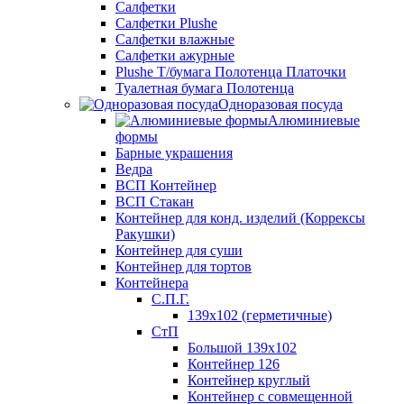
Салфетки
Салфетки Plushe
Салфетки влажные
Салфетки ажурные
Plushe Т/бумага Полотенца Платочки
Туалетная бумага Полотенца
Одноразовая посуда
Алюминиевые
формы
Барные украшения
Ведра
ВСП Контейнер
ВСП Стакан
Контейнер для конд. изделий (Коррексы
Ракушки)
Контейнер для суши
Контейнер для тортов
Контейнера
С.П.Г.
139х102 (герметичные)
СтП
Большой 139х102
Контейнер 126
Контейнер круглый
Контейнер с совмещенной