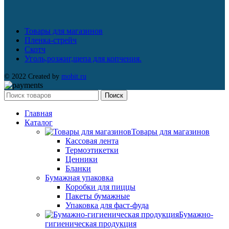
Товары для магазинов
Пленка-стрейч
Скотч
Уголь,розжиг,щепа для копчения.
© 2022 Created by
mobit.ru
Поиск
Главная
Каталог
Товары для магазинов
Кассовая лента
Термоэтикетки
Ценники
Бланки
Бумажная упаковка
Коробки для пиццы
Пакеты бумажные
Упаковка для фаст-фуда
Бумажно-
гигиеническая продукция