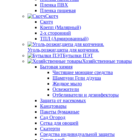
Пленка ПВХ
Пленка пищевая
Скотч
Скотч
Крепп (Малярный)
2-х сторонний
ТПЛ (Армированный)
Уголь,розжиг,щепа для копчения.
Бутылки ПЭТ
Хозяйственные товары
Бытовая химия
Чистящие моющие средства
Шампуни Гели д/душа
Жидкое мыло
Освежители
Отбеливатели и дезинфекторы
Защита от насекомых
Канцтовары
Пакеты бумажные
Сад Огород
Сетка для овощей
Скатерти
Средства индивидуальной защиты
Супер клей