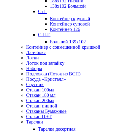
186х132 Низкий
138х102 Большой
СтП
Контейнер круглый
Контейнер суповой
Контейнер 126
С.П.Г.
Большой 139х102
Контейнер с совмещенной крышкой
Ланчбокс
Лотки
Лоток под запайку
Наборы
Подложка (Лоток из ВСП)
Посуда «Кристалл»
Соусник
Стакан 100мл
Стакан 180 мл
Стакан 200мл
Стакан пивной
Стаканы Бумажные
Стакан ПЭТ
Тарелки
Тарелка десертная