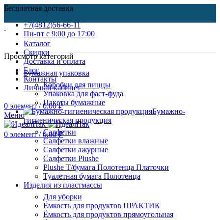
Бесплатная доставка
+7(4812)56-66-11
Пн-пт c 9:00 до 17:00
Каталог
Скидки
Просмотр категорий
Доставка и оплата
Блог
Бумажная упаковка
Контакты
Коробки для пиццы
Личный кабинет
Упаковка для фаст-фуда
Пакеты бумажные
0
элемент
/
0.00
₽
Бумажно-
Меню
гигиеническая продукция
Салфетки
0
элемент
/
0.00
₽
Салфетки влажные
Салфетки ажурные
Салфетки Plushe
Plushe Т/бумага Полотенца Платочки
Туалетная бумага Полотенца
Изделия из пластмассы
Для уборки
Ёмкость для продуктов ПРАКТИК
Ёмкость для продуктов прямоугольная