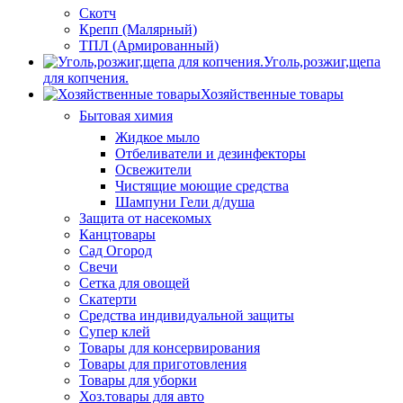
Скотч
Крепп (Малярный)
ТПЛ (Армированный)
Уголь,розжиг,щепа
для копчения.
Хозяйственные товары
Бытовая химия
Жидкое мыло
Отбеливатели и дезинфекторы
Освежители
Чистящие моющие средства
Шампуни Гели д/душа
Защита от насекомых
Канцтовары
Сад Огород
Свечи
Сетка для овощей
Скатерти
Средства индивидуальной защиты
Супер клей
Товары для консервирования
Товары для приготовления
Товары для уборки
Хоз.товары для авто