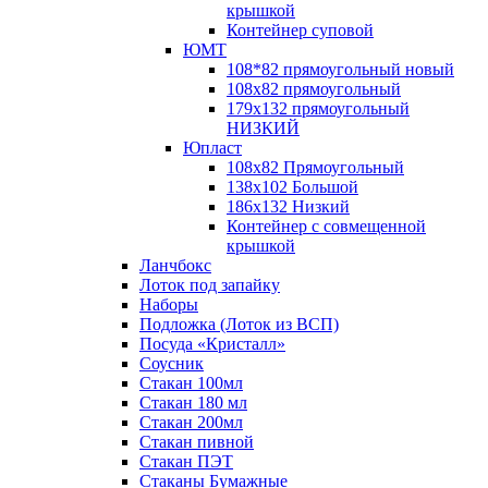
крышкой
Контейнер суповой
ЮМТ
108*82 прямоугольный новый
108х82 прямоугольный
179х132 прямоугольный
НИЗКИЙ
Юпласт
108х82 Прямоугольный
138х102 Большой
186х132 Низкий
Контейнер с совмещенной
крышкой
Ланчбокс
Лоток под запайку
Наборы
Подложка (Лоток из ВСП)
Посуда «Кристалл»
Соусник
Стакан 100мл
Стакан 180 мл
Стакан 200мл
Стакан пивной
Стакан ПЭТ
Стаканы Бумажные