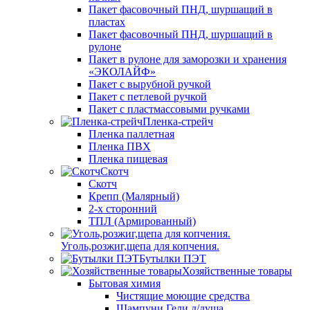
Пакет фасовочный ПНД, шуршащий в
пластах
Пакет фасовочный ПНД, шуршащий в
рулоне
Пакет в рулоне для заморозки и хранения
«ЭКОЛАЙФ»
Пакет с вырубной ручкой
Пакет с петлевой ручкой
Пакет с пластмассовыми ручками
Пленка-стрейч
Пленка паллетная
Пленка ПВХ
Пленка пищевая
Скотч
Скотч
Крепп (Малярный)
2-х сторонний
ТПЛ (Армированный)
Уголь,розжиг,щепа для копчения.
Бутылки ПЭТ
Хозяйственные товары
Бытовая химия
Чистящие моющие средства
Шампуни Гели д/душа