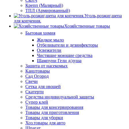
Скотч
Крепп (Малярный)
ТПЛ (Армированный)
Уголь,розжиг,щепа
для копчения.
Хозяйственные товары
Бытовая химия
Жидкое мыло
Отбеливатели и дезинфекторы
Освежители
Чистящие моющие средства
Шампуни Гели д/душа
Защита от насекомых
Канцтовары
Сад Огород
Свечи
Сетка для овощей
Скатерти
Средства индивидуальной защиты
Супер клей
Товары для консервирования
Товары для приготовления
Товары для уборки
Хоз.товары для авто
Шпагат