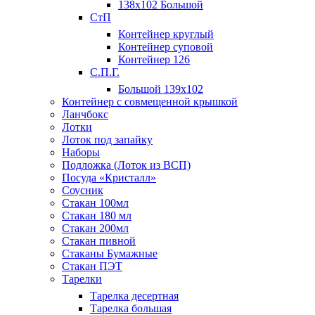
138х102 Большой
СтП
Контейнер круглый
Контейнер суповой
Контейнер 126
С.П.Г.
Большой 139х102
Контейнер с совмещенной крышкой
Ланчбокс
Лотки
Лоток под запайку
Наборы
Подложка (Лоток из ВСП)
Посуда «Кристалл»
Соусник
Стакан 100мл
Стакан 180 мл
Стакан 200мл
Стакан пивной
Стаканы Бумажные
Стакан ПЭТ
Тарелки
Тарелка десертная
Тарелка большая