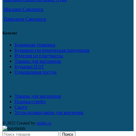
Магазин Смоленск
Павильон Смоленск
Каталог
Бумажная упаковка
Бумажно-гигиеническая продукция
Изделия из пластмассы
Товары для магазинов
Бутылки ПЭТ
Одноразовая посуда
Товары для магазинов
Пленка-стрейч
Скотч
Уголь,розжиг,щепа для копчения.
© 2022 Created by
mobit.ru
Поиск