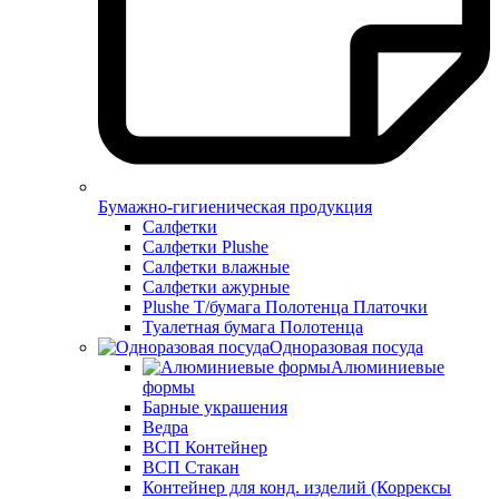
Бумажно-гигиеническая продукция
Салфетки
Салфетки Plushe
Салфетки влажные
Салфетки ажурные
Plushe Т/бумага Полотенца Платочки
Туалетная бумага Полотенца
Одноразовая посуда
Алюминиевые
формы
Барные украшения
Ведра
ВСП Контейнер
ВСП Стакан
Контейнер для конд. изделий (Коррексы