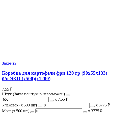
Закрыть
Коробка для картофели фри 120 гр (90х55х133)
б/п ЭКО (х500)(х1200)
7.55
₽
Штук (Заказ поштучно невозможен)
х
7.55 ₽
Упаковок (x 500 шт)
х
3775 ₽
Мест (x 500 шт)
х
3775 ₽