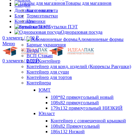
Товары для магазинов
Скидки
Доставка и оплата
Кассовая лента
Блог
Термоэтикетки
Контакты
Ценники
Личный кабинет
Бутылки ПЭТ
Одноразовая посуда
0
элемент
/
0.00
₽
Алюминиевые формы
Меню
Барные украшения
Ведра
ВСП Стакан
0
элемент
/
0.00
₽
ВСП Контейнер
Контейнер для конд. изделий (Коррексы Ракушки)
Контейнер для суши
Контейнер для тортов
Контейнера
ЮМТ
108*82 прямоугольный новый
108х82 прямоугольный
179х132 прямоугольный НИЗКИЙ
Юпласт
Контейнер с совмещенной крышкой
108х82 Прямоугольный
186х132 Низкий