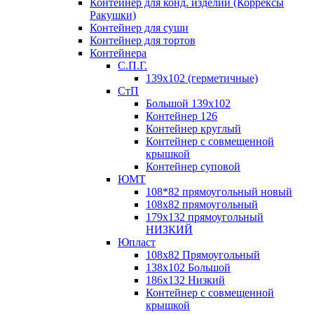
Контейнер для конд. изделий (Коррексы
Ракушки)
Контейнер для суши
Контейнер для тортов
Контейнера
С.П.Г.
139х102 (герметичные)
СтП
Большой 139х102
Контейнер 126
Контейнер круглый
Контейнер с совмещенной
крышкой
Контейнер суповой
ЮМТ
108*82 прямоугольный новый
108х82 прямоугольный
179х132 прямоугольный
НИЗКИЙ
Юпласт
108х82 Прямоугольный
138х102 Большой
186х132 Низкий
Контейнер с совмещенной
крышкой