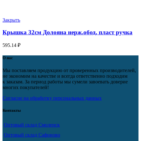
Закрыть
Крышка 32см Долояна нерж.обод, пласт ручка
595.14
₽
О нас
Мы поставляем продукцию от проверенных производителей,
не экономим на качестве и всегда ответственно подходим
к заказам. За период работы мы сумели завоевать доверие
многих покупателей!
Согласие на обработку персональных данных
Контакты
Оптовый склад Смоленск
Оптовый склад Сафоново