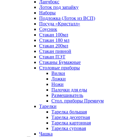
Ланчбокс
Лоток под запайку
Наборы
Подложка (Лоток из ВСП)
Посуда «Кристалл»
Соусник
Стакан 100мл
Стакан 180 мл
Стакан 200мл
Стакан пивной
Стакан ПЭТ
Стаканы Бумажные
Столовые приборы
Вилки
Ложки
Ножи
Палочки для еды
Размешиватель
Стол. приборы Премиум
Тарелки
Тарелка большая
Тарелка десертная
Тарелка картонная
Тарелка суповая
Чашка