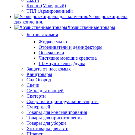
Скотч
Крепп (Малярный)
ТПЛ (Армированный)
Уголь,розжиг,щепа
для копчения.
Хозяйственные товары
Бытовая химия
Жидкое мыло
Отбеливатели и дезинфекторы
Освежители
Чистящие моющие средства
Шампуни Гели д/душа
Защита от насекомых
Канцтовары
Сад Огород
Свечи
Сетка для овощей
Скатерти
Средства индивидуальной защиты
Супер клей
Товары для консервирования
Товары для приготовления
Товары для уборки
Хоз.товары для авто
Шпагат