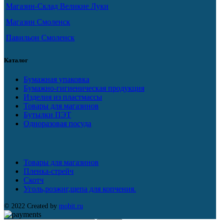
Магазин-Склад Великие Луки
Магазин Смоленск
Павильон Смоленск
Каталог
Бумажная упаковка
Бумажно-гигиеническая продукция
Изделия из пластмассы
Товары для магазинов
Бутылки ПЭТ
Одноразовая посуда
Товары для магазинов
Пленка-стрейч
Скотч
Уголь,розжиг,щепа для копчения.
© 2022 Created by
mobit.ru