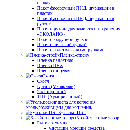
пачках
Пакет фасовочный ПНД, шуршащий в
пластах
Пакет фасовочный ПНД, шуршащий в
рулоне
Пакет в рулоне для заморозки и хранения
«ЭКОЛАЙФ»
Пакет с вырубной ручкой
Пакет с петлевой ручкой
Пакет с пластмассовыми ручками
Пленка-стрейч
Пленка паллетная
Пленка ПВХ
Пленка пищевая
Скотч
Скотч
Крепп (Малярный)
2-х сторонний
ТПЛ (Армированный)
Уголь,розжиг,щепа для копчения.
Бутылки ПЭТ
Хозяйственные товары
Бытовая химия
Чистящие моющие средства