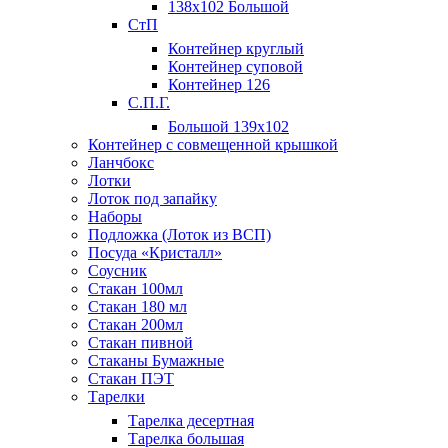
138х102 Большой
СтП
Контейнер круглый
Контейнер суповой
Контейнер 126
С.П.Г.
Большой 139х102
Контейнер с совмещенной крышкой
Ланчбокс
Лотки
Лоток под запайку
Наборы
Подложка (Лоток из ВСП)
Посуда «Кристалл»
Соусник
Стакан 100мл
Стакан 180 мл
Стакан 200мл
Стакан пивной
Стаканы Бумажные
Стакан ПЭТ
Тарелки
Тарелка десертная
Тарелка большая