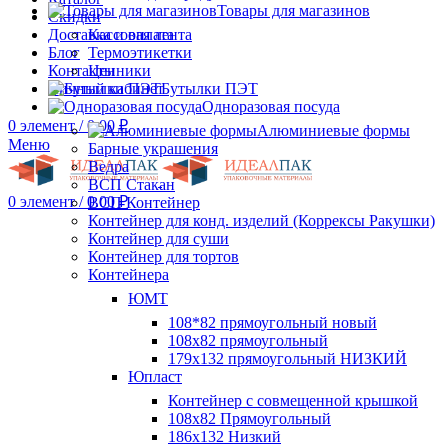
Товары для магазинов
Скидки
Доставка и оплата
Кассовая лента
Блог
Термоэтикетки
Контакты
Ценники
Личный кабинет
Бутылки ПЭТ
Одноразовая посуда
0
элемент
/
0.00
₽
Алюминиевые формы
Меню
Барные украшения
Ведра
ВСП Стакан
0
элемент
/
0.00
₽
ВСП Контейнер
Контейнер для конд. изделий (Коррексы Ракушки)
Контейнер для суши
Контейнер для тортов
Контейнера
ЮМТ
108*82 прямоугольный новый
108х82 прямоугольный
179х132 прямоугольный НИЗКИЙ
Юпласт
Контейнер с совмещенной крышкой
108х82 Прямоугольный
186х132 Низкий