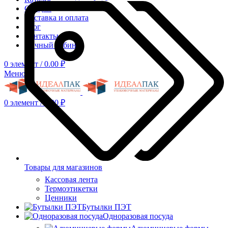
Скидки
Доставка и оплата
Блог
Контакты
Личный кабинет
0
элемент
/
0.00
₽
Меню
0
элемент
/
0.00
₽
Товары для магазинов
Кассовая лента
Термоэтикетки
Ценники
Бутылки ПЭТ
Одноразовая посуда