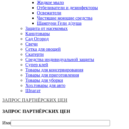
Жидкое мыло
Отбеливатели и дезинфекторы
Освежители
Чистящие моющие средства
Шампуни Гели д/душа
Защита от насекомых
Канцтовары
Сад Огород
Свечи
Сетка для овощей
Скатерти
Средства индивидуальной защиты
Супер клей
Товары для консервирования
Товары для приготовления
Товары для уборки
Хоз.товары для авто
Шпагат
ЗАПРОС ПАРТНЁРСКИХ ЦЕН
ЗАПРОС ПАРТНЁРСКИХ ЦЕН
Имя