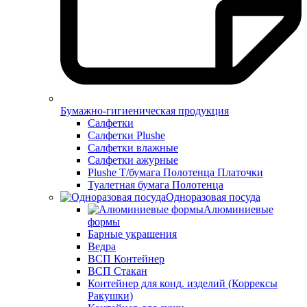
Бумажно-гигиеническая продукция
Салфетки
Салфетки Plushe
Салфетки влажные
Салфетки ажурные
Plushe Т/бумага Полотенца Платочки
Туалетная бумага Полотенца
Одноразовая посуда
Алюминиевые
формы
Барные украшения
Ведра
ВСП Контейнер
ВСП Стакан
Контейнер для конд. изделий (Коррексы
Ракушки)