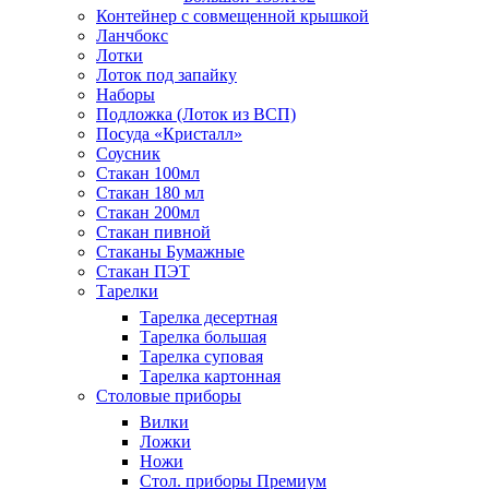
Контейнер с совмещенной крышкой
Ланчбокс
Лотки
Лоток под запайку
Наборы
Подложка (Лоток из ВСП)
Посуда «Кристалл»
Соусник
Стакан 100мл
Стакан 180 мл
Стакан 200мл
Стакан пивной
Стаканы Бумажные
Стакан ПЭТ
Тарелки
Тарелка десертная
Тарелка большая
Тарелка суповая
Тарелка картонная
Столовые приборы
Вилки
Ложки
Ножи
Стол. приборы Премиум