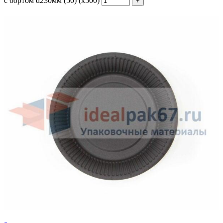
с бортом d230мм (50) (х500)