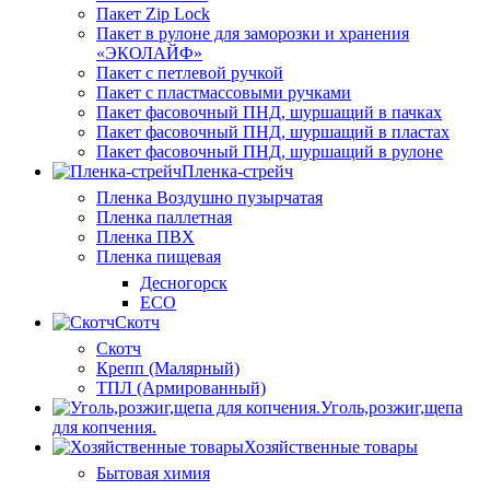
Пакет Zip Lock
Пакет в рулоне для заморозки и хранения
«ЭКОЛАЙФ»
Пакет с петлевой ручкой
Пакет с пластмассовыми ручками
Пакет фасовочный ПНД, шуршащий в пачках
Пакет фасовочный ПНД, шуршащий в пластах
Пакет фасовочный ПНД, шуршащий в рулоне
Пленка-стрейч
Пленка Воздушно пузырчатая
Пленка паллетная
Пленка ПВХ
Пленка пищевая
Десногорск
ECO
Скотч
Скотч
Крепп (Малярный)
ТПЛ (Армированный)
Уголь,розжиг,щепа
для копчения.
Хозяйственные товары
Бытовая химия