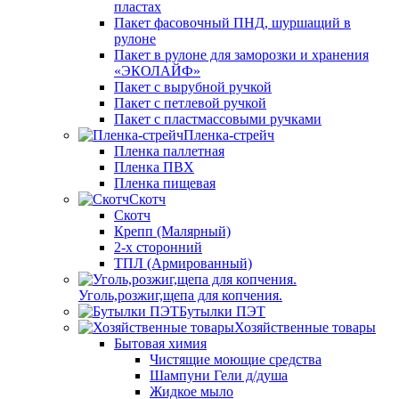
пластах
Пакет фасовочный ПНД, шуршащий в
рулоне
Пакет в рулоне для заморозки и хранения
«ЭКОЛАЙФ»
Пакет с вырубной ручкой
Пакет с петлевой ручкой
Пакет с пластмассовыми ручками
Пленка-стрейч
Пленка паллетная
Пленка ПВХ
Пленка пищевая
Скотч
Скотч
Крепп (Малярный)
2-х сторонний
ТПЛ (Армированный)
Уголь,розжиг,щепа для копчения.
Бутылки ПЭТ
Хозяйственные товары
Бытовая химия
Чистящие моющие средства
Шампуни Гели д/душа
Жидкое мыло