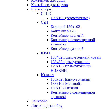
Контейнер для суши
Контейнер для тортов
Контейнера
С.П.Г.
139х102 (герметичные)
СтП
Большой 139х102
Контейнер 126
Контейнер круглый
Контейнер с совмещенной
крышкой
Контейнер суповой
ЮМТ
108*82 прямоугольный новый
108х82 прямоугольный
179х132 прямоугольный
НИЗКИЙ
Юпласт
108х82 Прямоугольный
138х102 Большой
186х132 Низкий
Контейнер с совмещенной
крышкой
Ланчбокс
Лоток под запайку