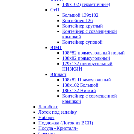
139х102 (герметичные)
СтП
Большой 139х102
Контейнер 126
Контейнер круглый
Контейнер с совмещенной
крышкой
Контейнер суповой
ЮМТ
108*82 прямоугольный новый
108х82 прямоугольный
179х132 прямоугольный
НИЗКИЙ
Юпласт
108х82 Прямоугольный
138х102 Большой
186х132 Низкий
Контейнер с совмещенной
крышкой
Ланчбокс
Лоток под запайку
Наборы
Подложка (Лоток из ВСП)
Посуда «Кристалл»
Соусник