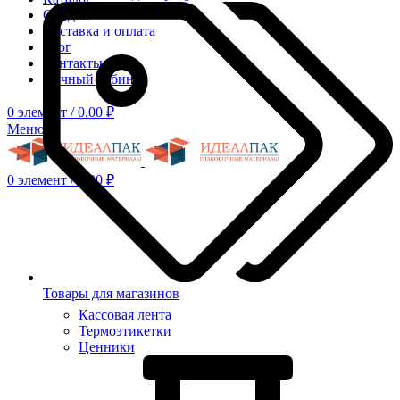
Скидки
Доставка и оплата
Блог
Контакты
Личный кабинет
0
элемент
/
0.00
₽
Меню
0
элемент
/
0.00
₽
Товары для магазинов
Кассовая лента
Термоэтикетки
Ценники