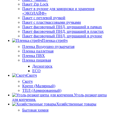
Пакет Zip Lock
Пакет в рулоне для заморозки и хранения
«ЭКОЛАЙФ»
Пакет с петлевой ручкой
Пакет с пластмассовыми ручками
Пакет фасовочный ПНД, шуршащий в пачках
Пакет фасовочный ПНД, шуршащий в пластах
Пакет фасовочный ПНД, шуршащий в рулоне
Пленка-стрейч
Пленка Воздушно пузырчатая
Пленка паллетная
Пленка ПВХ
Пленка пищевая
Десногорск
ECO
Скотч
Скотч
Крепп (Малярный)
ТПЛ (Армированный)
Уголь,розжиг,щепа
для копчения.
Хозяйственные товары
Бытовая химия