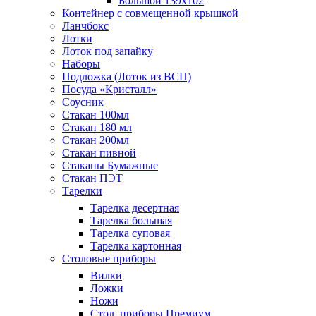
Большой 139х102
Контейнер с совмещенной крышкой
Ланчбокс
Лотки
Лоток под запайку
Наборы
Подложка (Лоток из ВСП)
Посуда «Кристалл»
Соусник
Стакан 100мл
Стакан 180 мл
Стакан 200мл
Стакан пивной
Стаканы Бумажные
Стакан ПЭТ
Тарелки
Тарелка десертная
Тарелка большая
Тарелка суповая
Тарелка картонная
Столовые приборы
Вилки
Ложки
Ножи
Стол. приборы Премиум