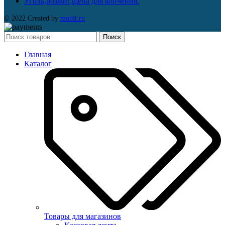
Уголь,розжиг,щепа для копчения.
© 2022 Created by
mobit.ru
Поиск
Главная
Каталог
Товары для магазинов