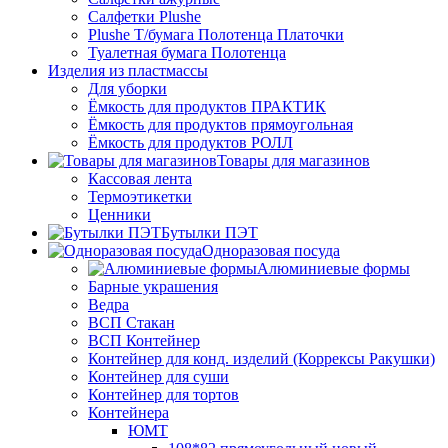
Салфетки Plushe
Plushe Т/бумага Полотенца Платочки
Туалетная бумага Полотенца
Изделия из пластмассы
Для уборки
Ёмкость для продуктов ПРАКТИК
Ёмкость для продуктов прямоугольная
Ёмкость для продуктов РОЛЛ
Товары для магазинов
Кассовая лента
Термоэтикетки
Ценники
Бутылки ПЭТ
Одноразовая посуда
Алюминиевые формы
Барные украшения
Ведра
ВСП Стакан
ВСП Контейнер
Контейнер для конд. изделий (Коррексы Ракушки)
Контейнер для суши
Контейнер для тортов
Контейнера
ЮМТ