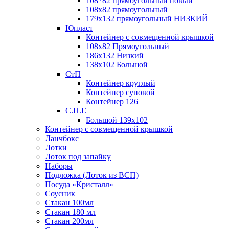
108*82 прямоугольный новый
108х82 прямоугольный
179х132 прямоугольный НИЗКИЙ
Юпласт
Контейнер с совмещенной крышкой
108х82 Прямоугольный
186х132 Низкий
138х102 Большой
СтП
Контейнер круглый
Контейнер суповой
Контейнер 126
С.П.Г.
Большой 139х102
Контейнер с совмещенной крышкой
Ланчбокс
Лотки
Лоток под запайку
Наборы
Подложка (Лоток из ВСП)
Посуда «Кристалл»
Соусник
Стакан 100мл
Стакан 180 мл
Стакан 200мл