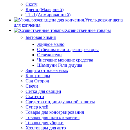
Скотч
Крепп (Малярный)
ТПЛ (Армированный)
Уголь,розжиг,щепа
для копчения.
Хозяйственные товары
Бытовая химия
Жидкое мыло
Отбеливатели и дезинфекторы
Освежители
Чистящие моющие средства
Шампуни Гели д/душа
Защита от насекомых
Канцтовары
Сад Огород
Свечи
Сетка для овощей
Скатерти
Средства индивидуальной защиты
Супер клей
Товары для консервирования
Товары для приготовления
Товары для уборки
Хоз.товары для авто