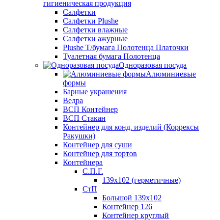
гигиеническая продукция
Салфетки
Салфетки Plushe
Салфетки влажные
Салфетки ажурные
Plushe Т/бумага Полотенца Платочки
Туалетная бумага Полотенца
Одноразовая посуда
Алюминиевые
формы
Барные украшения
Ведра
ВСП Контейнер
ВСП Стакан
Контейнер для конд. изделий (Коррексы
Ракушки)
Контейнер для суши
Контейнер для тортов
Контейнера
С.П.Г.
139х102 (герметичные)
СтП
Большой 139х102
Контейнер 126
Контейнер круглый