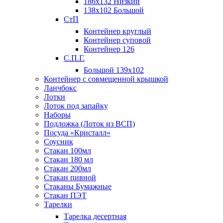
186х132 Низкий
138х102 Большой
СтП
Контейнер круглый
Контейнер суповой
Контейнер 126
С.П.Г.
Большой 139х102
Контейнер с совмещенной крышкой
Ланчбокс
Лотки
Лоток под запайку
Наборы
Подложка (Лоток из ВСП)
Посуда «Кристалл»
Соусник
Стакан 100мл
Стакан 180 мл
Стакан 200мл
Стакан пивной
Стаканы Бумажные
Стакан ПЭТ
Тарелки
Тарелка десертная