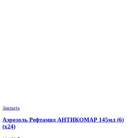
Закрыть
Аэрозоль Рефтамид АНТИКОМАР 145мл (6)
(х24)