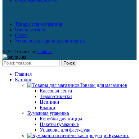
Товары для магазинов
Пленка-стрейч
Скотч
Уголь,розжиг,щепа для копчения.
© 2022 Created by
mobit.ru
Поиск
Главная
Каталог
Товары для магазинов
Кассовая лента
Термоэтикетки
Ценники
Бланки
Бумажная упаковка
Коробки для пиццы
Пакеты бумажные
Упаковка для фаст-фуда
Бумажно-