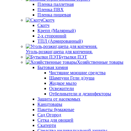
Пленка паллетная
Пленка ПВХ
Пленка пищевая
Скотч
Скотч
Крепп (Малярный)
2-х сторонний
ТПЛ (Армированный)
Уголь,розжиг,щепа для копчения.
Бутылки ПЭТ
Хозяйственные товары
Бытовая химия
Чистящие моющие средства
Шампуни Гели д/душа
Жидкое мыло
Освежители
Отбеливатели и дезинфекторы
Защита от насекомых
Канцтовары
Пакеты бумажные
Сад Огород
Сетка для овощей
Скатерти
Средства индивидуальной защиты