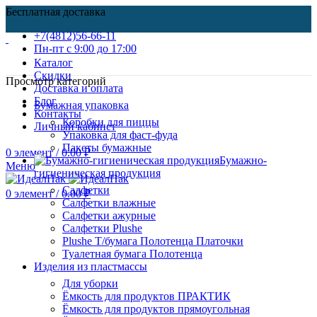
Бесплатная доставка
+7(4812)56-66-11
Пн-пт c 9:00 до 17:00
Каталог
Скидки
Просмотр категорий
Доставка и оплата
Блог
Бумажная упаковка
Контакты
Коробки для пиццы
Личный кабинет
Упаковка для фаст-фуда
Пакеты бумажные
0
элемент
/
0.00
₽
Бумажно-
Меню
гигиеническая продукция
Салфетки
0
элемент
/
0.00
₽
Салфетки влажные
Салфетки ажурные
Салфетки Plushe
Plushe Т/бумага Полотенца Платочки
Туалетная бумага Полотенца
Изделия из пластмассы
Для уборки
Ёмкость для продуктов ПРАКТИК
Ёмкость для продуктов прямоугольная