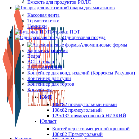
Ёмкость для продуктов РОЛЛ
Товары для магазинов
Кассовая лента
Термоэтикетки
Ценники
Бутылки ПЭТ
Одноразовая посуда
Алюминиевые формы
Барные украшения
Ведра
ВСП Стакан
ВСП Контейнер
Контейнер для конд. изделий (Коррексы Ракушки)
Контейнер для суши
Контейнер для тортов
Контейнера
ЮМТ
108*82 прямоугольный новый
108х82 прямоугольный
179х132 прямоугольный НИЗКИЙ
Юпласт
Контейнер с совмещенной крышкой
108х82 Прямоугольный
Каталог