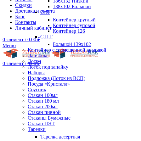
186х132 Низкий
Скидки
138х102 Большой
Доставка и оплата
СтП
Блог
Контейнер круглый
Контакты
Контейнер суповой
Личный кабинет
Контейнер 126
С.П.Г.
0
элемент
/
0.00
₽
Большой 139х102
Меню
Контейнер с совмещенной крышкой
Ланчбокс
Лотки
0
элемент
/
0.00
₽
Лоток под запайку
Наборы
Подложка (Лоток из ВСП)
Посуда «Кристалл»
Соусник
Стакан 100мл
Стакан 180 мл
Стакан 200мл
Стакан пивной
Стаканы Бумажные
Стакан ПЭТ
Тарелки
Тарелка десертная