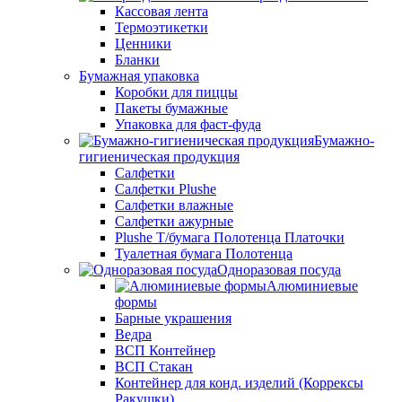
Кассовая лента
Термоэтикетки
Ценники
Бланки
Бумажная упаковка
Коробки для пиццы
Пакеты бумажные
Упаковка для фаст-фуда
Бумажно-
гигиеническая продукция
Салфетки
Салфетки Plushe
Салфетки влажные
Салфетки ажурные
Plushe Т/бумага Полотенца Платочки
Туалетная бумага Полотенца
Одноразовая посуда
Алюминиевые
формы
Барные украшения
Ведра
ВСП Контейнер
ВСП Стакан
Контейнер для конд. изделий (Коррексы
Ракушки)