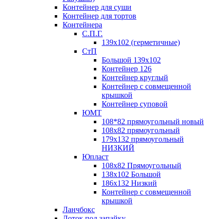
Контейнер для суши
Контейнер для тортов
Контейнера
С.П.Г.
139х102 (герметичные)
СтП
Большой 139х102
Контейнер 126
Контейнер круглый
Контейнер с совмещенной
крышкой
Контейнер суповой
ЮМТ
108*82 прямоугольный новый
108х82 прямоугольный
179х132 прямоугольный
НИЗКИЙ
Юпласт
108х82 Прямоугольный
138х102 Большой
186х132 Низкий
Контейнер с совмещенной
крышкой
Ланчбокс
Лоток под запайку