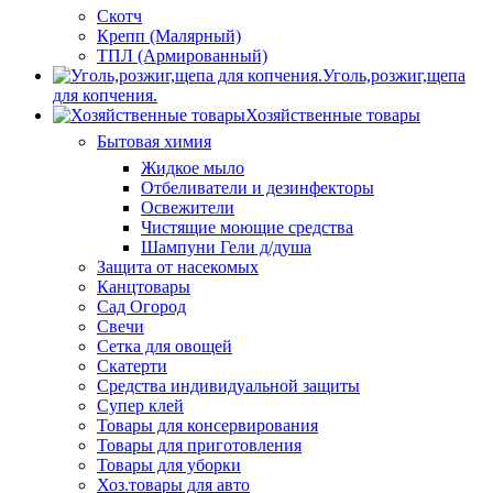
Скотч
Крепп (Малярный)
ТПЛ (Армированный)
Уголь,розжиг,щепа
для копчения.
Хозяйственные товары
Бытовая химия
Жидкое мыло
Отбеливатели и дезинфекторы
Освежители
Чистящие моющие средства
Шампуни Гели д/душа
Защита от насекомых
Канцтовары
Сад Огород
Свечи
Сетка для овощей
Скатерти
Средства индивидуальной защиты
Супер клей
Товары для консервирования
Товары для приготовления
Товары для уборки
Хоз.товары для авто