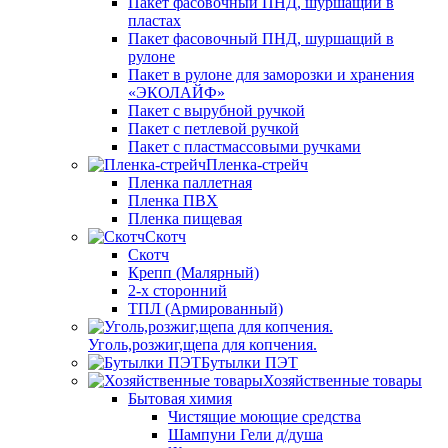
Пакет фасовочный ПНД, шуршащий в
пластах
Пакет фасовочный ПНД, шуршащий в
рулоне
Пакет в рулоне для заморозки и хранения
«ЭКОЛАЙФ»
Пакет с вырубной ручкой
Пакет с петлевой ручкой
Пакет с пластмассовыми ручками
Пленка-стрейч
Пленка паллетная
Пленка ПВХ
Пленка пищевая
Скотч
Скотч
Крепп (Малярный)
2-х сторонний
ТПЛ (Армированный)
Уголь,розжиг,щепа для копчения.
Бутылки ПЭТ
Хозяйственные товары
Бытовая химия
Чистящие моющие средства
Шампуни Гели д/душа