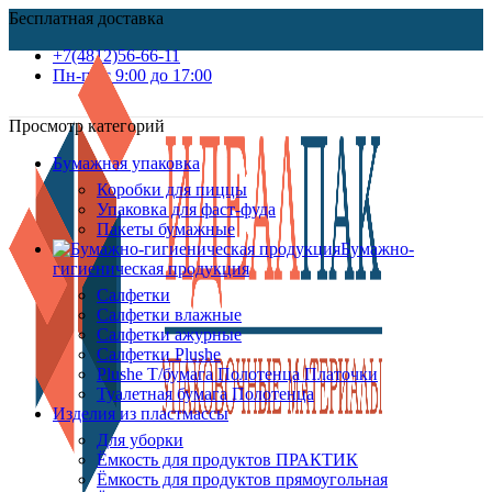
Бесплатная доставка
+7(4812)56-66-11
Пн-пт c 9:00 до 17:00
Просмотр категорий
Бумажная упаковка
Коробки для пиццы
Упаковка для фаст-фуда
Пакеты бумажные
Бумажно-
гигиеническая продукция
Салфетки
Салфетки влажные
Салфетки ажурные
Салфетки Plushe
Plushe Т/бумага Полотенца Платочки
Туалетная бумага Полотенца
Изделия из пластмассы
Для уборки
Ёмкость для продуктов ПРАКТИК
Ёмкость для продуктов прямоугольная