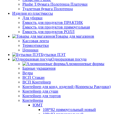
Plushe Т/бумага Полотенца Платочки
Туалетная бумага Полотенца
Изделия из пластмассы
Для уборки
Ёмкость для продуктов ПРАКТИК
Ёмкость для продуктов прямоугольная
Ёмкость для продуктов РОЛЛ
Товары для магазинов
Кассовая лента
Термоэтикетки
Ценники
Бутылки ПЭТ
Одноразовая посуда
Алюминиевые формы
Барные украшения
Ведра
ВСП Стакан
ВСП Контейнер
Контейнер для конд. изделий (Коррексы Ракушки)
Контейнер для суши
Контейнер для тортов
Контейнера
ЮМТ
108*82 прямоугольный новый