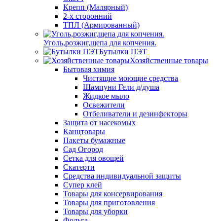
Крепп (Малярный)
2-х сторонний
ТПЛ (Армированный)
Уголь,розжиг,щепа для копчения.
Бутылки ПЭТ
Хозяйственные товары
Бытовая химия
Чистящие моющие средства
Шампуни Гели д/душа
Жидкое мыло
Освежители
Отбеливатели и дезинфекторы
Защита от насекомых
Канцтовары
Пакеты бумажные
Сад Огород
Сетка для овощей
Скатерти
Средства индивидуальной защиты
Супер клей
Товары для консервирования
Товары для приготовления
Товары для уборки
Фольга