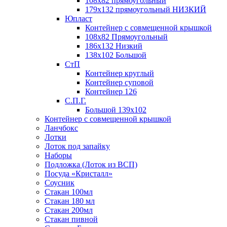
108х82 прямоугольный
179х132 прямоугольный НИЗКИЙ
Юпласт
Контейнер с совмещенной крышкой
108х82 Прямоугольный
186х132 Низкий
138х102 Большой
СтП
Контейнер круглый
Контейнер суповой
Контейнер 126
С.П.Г.
Большой 139х102
Контейнер с совмещенной крышкой
Ланчбокс
Лотки
Лоток под запайку
Наборы
Подложка (Лоток из ВСП)
Посуда «Кристалл»
Соусник
Стакан 100мл
Стакан 180 мл
Стакан 200мл
Стакан пивной