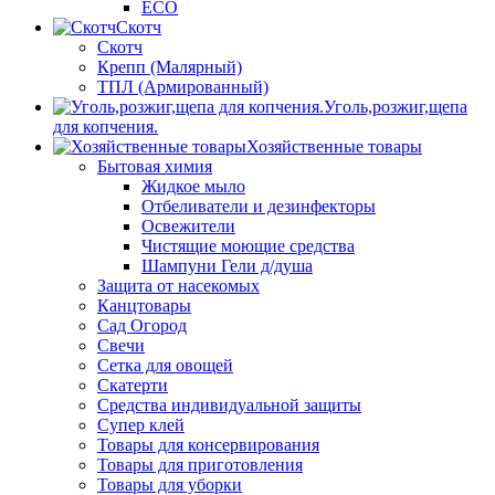
ECO
Скотч
Скотч
Крепп (Малярный)
ТПЛ (Армированный)
Уголь,розжиг,щепа
для копчения.
Хозяйственные товары
Бытовая химия
Жидкое мыло
Отбеливатели и дезинфекторы
Освежители
Чистящие моющие средства
Шампуни Гели д/душа
Защита от насекомых
Канцтовары
Сад Огород
Свечи
Сетка для овощей
Скатерти
Средства индивидуальной защиты
Супер клей
Товары для консервирования
Товары для приготовления
Товары для уборки