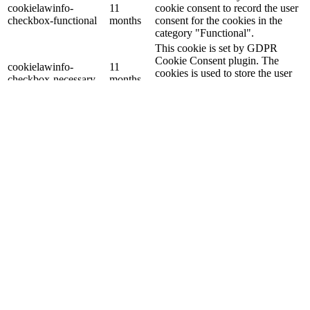
cookielawinfo-
11
cookie consent to record the user
checkbox-functional
months
consent for the cookies in the
category "Functional".
This cookie is set by GDPR
Cookie Consent plugin. The
cookielawinfo-
11
cookies is used to store the user
checkbox-necessary
months
consent for the cookies in the
category "Necessary".
This cookie is set by GDPR
Cookie Consent plugin. The
cookielawinfo-
11
cookie is used to store the user
checkbox-others
months
consent for the cookies in the
category "Other.
This cookie is set by GDPR
cookielawinfo-
Cookie Consent plugin. The
11
checkbox-
cookie is used to store the user
months
performance
consent for the cookies in the
category "Performance".
The cookie is set by the GDPR
Cookie Consent plugin and is
11
used to store whether or not user
viewed_cookie_policy
months
has consented to the use of
cookies. It does not store any
personal data.