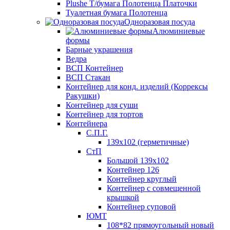
Plushe Т/бумага Полотенца Платочки
Туалетная бумага Полотенца
Одноразовая посуда
Алюминиевые
формы
Барные украшения
Ведра
ВСП Контейнер
ВСП Стакан
Контейнер для конд. изделий (Коррексы
Ракушки)
Контейнер для суши
Контейнер для тортов
Контейнера
С.П.Г.
139х102 (герметичные)
СтП
Большой 139х102
Контейнер 126
Контейнер круглый
Контейнер с совмещенной
крышкой
Контейнер суповой
ЮМТ
108*82 прямоугольный новый