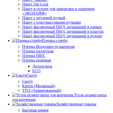
Пакет Zip Lock
Пакет в рулоне для заморозки и хранения
«ЭКОЛАЙФ»
Пакет с петлевой ручкой
Пакет с пластмассовыми ручками
Пакет фасовочный ПНД, шуршащий в пачках
Пакет фасовочный ПНД, шуршащий в пластах
Пакет фасовочный ПНД, шуршащий в рулоне
Пленка-стрейч
Пленка Воздушно пузырчатая
Пленка паллетная
Пленка ПВХ
Пленка пищевая
Десногорск
ECO
Скотч
Скотч
Крепп (Малярный)
ТПЛ (Армированный)
Уголь,розжиг,щепа
для копчения.
Хозяйственные товары
Бытовая химия