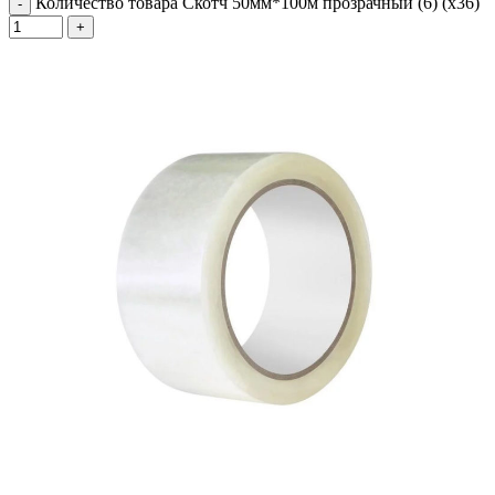
Количество товара Скотч 50мм*100м прозрачный (6) (х36)