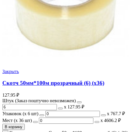
Закрыть
Скотч 50мм*100м прозрачный (6) (х36)
127.95
₽
Штук (Заказ поштучно невозможен)
х
127.95 ₽
Упаковок (x 6 шт)
х
767.7 ₽
Мест (x 36 шт)
х
4606.2 ₽
В корзину