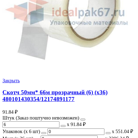
Закрыть
Скотч 50мм* 66м прозрачный (6) (х36)
480101430354/12174891177
91.84
₽
Штук (Заказ поштучно невозможен)
х
91.84 ₽
Упаковок (x 6 шт)
х
551.04 ₽