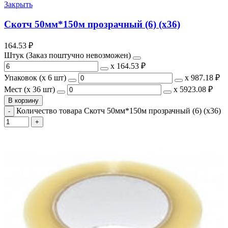
Закрыть
Скотч 50мм*150м прозрачный (6) (х36)
164.53
₽
Штук (Заказ поштучно невозможен)
х
164.53 ₽
Упаковок (x 6 шт)
х
987.18 ₽
Мест (x 36 шт)
х
5923.08 ₽
В корзину
Количество товара Скотч 50мм*150м прозрачный (6) (х36)