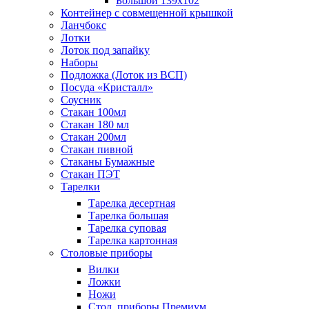
Большой 139х102
Контейнер с совмещенной крышкой
Ланчбокс
Лотки
Лоток под запайку
Наборы
Подложка (Лоток из ВСП)
Посуда «Кристалл»
Соусник
Стакан 100мл
Стакан 180 мл
Стакан 200мл
Стакан пивной
Стаканы Бумажные
Стакан ПЭТ
Тарелки
Тарелка десертная
Тарелка большая
Тарелка суповая
Тарелка картонная
Столовые приборы
Вилки
Ложки
Ножи
Стол. приборы Премиум