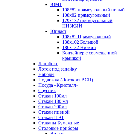
ЮМТ
108*82 прямоугольный новый
108х82 прямоугольный
179х132 прямоугольный
НИЗКИЙ
Юпласт
108х82 Прямоугольный
138х102 Большой
186х132 Низкий
Контейнер с совмещенной
крышкой
Ланчбокс
Лоток под запайку
Наборы
Подложка (Лоток из ВСП)
Посуда «Кристалл»
Соусник
Стакан 100мл
Стакан 180 мл
Стакан 200мл
Стакан пивной
Стакан ПЭТ
Стаканы Бумажные
Столовые приборы
Вилки