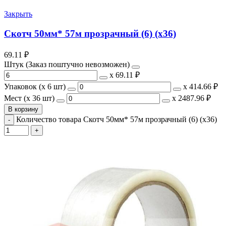
Закрыть
Скотч 50мм* 57м прозрачный (6) (х36)
69.11
₽
Штук (Заказ поштучно невозможен)
х
69.11 ₽
Упаковок (x 6 шт)
х
414.66 ₽
Мест (x 36 шт)
х
2487.96 ₽
В корзину
Количество товара Скотч 50мм* 57м прозрачный (6) (х36)