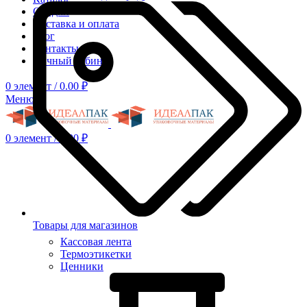
Скидки
Доставка и оплата
Блог
Контакты
Личный кабинет
0
элемент
/
0.00
₽
Меню
0
элемент
/
0.00
₽
Товары для магазинов
Кассовая лента
Термоэтикетки
Ценники