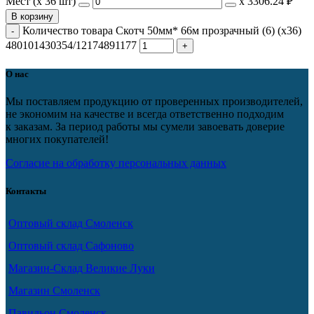
Мест (x 36 шт)
х
3306.24 ₽
В корзину
Количество товара Скотч 50мм* 66м прозрачный (6) (х36)
480101430354/12174891177
О нас
Мы поставляем продукцию от проверенных производителей,
не экономим на качестве и всегда ответственно подходим
к заказам. За период работы мы сумели завоевать доверие
многих покупателей!
Согласие на обработку персональных данных
Контакты
Оптовый склад Смоленск
Оптовый склад Сафоново
Магазин-Склад Великие Луки
Магазин Смоленск
Павильон Смоленск