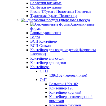
Салфетки влажные
Салфетки ажурные
Plushe Т/бумага Полотенца Платочки
Туалетная бумага Полотенца
Одноразовая посуда
Алюминиевые
формы
Барные украшения
Ведра
ВСП Контейнер
ВСП Стакан
Контейнер для конд. изделий (Коррексы
Ракушки)
Контейнер для суши
Контейнер для тортов
Контейнера
С.П.Г.
139х102 (герметичные)
СтП
Большой 139х102
Контейнер 126
Контейнер круглый
Контейнер с совмещенной
крышкой
Контейнер суповой